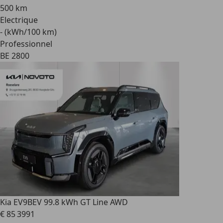
500 km
Electrique
- (kWh/100 km)
Professionnel
BE 2800
Kia EV9
BEV 99.8 kWh GT Line AWD
€ 85 399
1