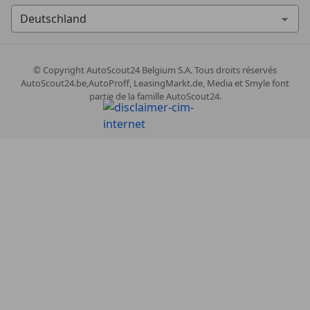
© Copyright
AutoScout24 Belgium S.A. Tous droits réservés
AutoScout24.be,AutoProff, LeasingMarkt.de, Media et Smyle font
partie de la famille AutoScout24.