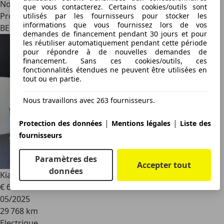
Nouveau
que vous contacterez. Certains cookies/outils sont
Professionnel
utilisés par les fournisseurs pour stocker les
informations que vous fournissez lors de vos
BE 3500
demandes de financement pendant 30 jours et pour
les réutiliser automatiquement pendant cette période
pour répondre à de nouvelles demandes de
financement. Sans ces cookies/outils, ces
fonctionnalités étendues ne peuvent être utilisées en
tout ou en partie.
Nous travaillons avec 263 fournisseurs.
|
|
Protection des données
Mentions légales
Liste des
fournisseurs
Paramètres des
Accepter tout
données
Kia EV9
EV9 99.8 kWh Business Plus Business Plus
€ 63 900
1
05/2025
29 768 km
Electrique