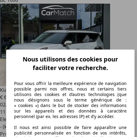
BE 1000
Nous utilisons des cookies pour
faciliter votre recherche.
Pour vous offrir la meilleure expérience de navigation
possible parmi nos offres, nous et certains tiers
Kia EV9
99.8 kWh Long Range Earth AWD
utilisons des cookies et d’autres technologies (que
€ 66 990
1
nous désignons sous le terme générique de :
02/2025
« cookies ») dans le but de stocker des informations
sur les appareils et des données à caractère
11 700 km
personnel (par ex. les adresses IP) et d’y accéder.
Electrique
- (kWh/100 km)
Il nous est ainsi possible de faire apparaître une
publicité personnalisée en fonction de vos intérêts,
Professionnel