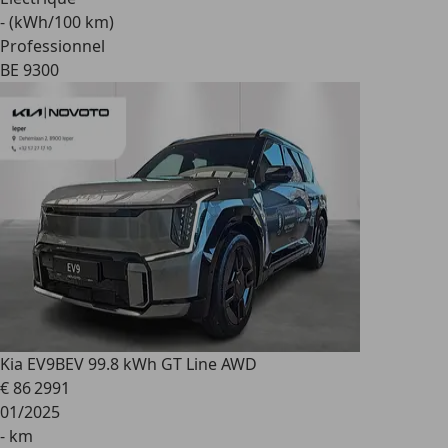
- (kWh/100 km)
Professionnel
BE 9300
Kia EV9
BEV 99.8 kWh GT Line AWD
€ 86 299
1
01/2025
- km