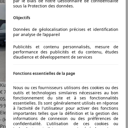
BE 4700
par le biais de notre Gestionnaire de confidentialité
sous la Protection des données.
Objectifs
Données de géolocalisation précises et identification
par analyse de l’appareil
Publicités et contenu personnalisés, mesure de
performance des publicités et du contenu, études
d’audience et développement de services
Fonctions essentielles de la page
Kia EV9
99,8 kWh AWD GT Line
Nous ou ces fournisseurs utilisons des cookies ou des
€ 73 995
1
outils et technologies similaires nécessaires au bon
fonctionnement du site et à ses fonctionnalités
05/2026
essentielles. Ils sont généralement utilisés en réponse
9 950 km
à l'activité de l'utilisateur pour activer des fonctions
Electrique
importantes telles que la définition et la gestion des
informations de connexion ou des préférences de
- (kWh/100 km)
confidentialité. L'utilisation de ces cookies ou
Professionnel