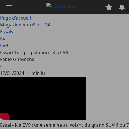
Passer
au
contenu
Page d'accueil
principal
Magazine AutoScout24
Essais
Kia
EV9
Essai Charging Station : Kia EV9
Fabio Gheysens
·
12/01/2024
·
1 min lu
Essai - Kia EV9 : une semaine au volant du grand SUV 6 ou 7