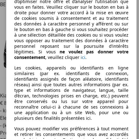
d’optimiser notre offre et d’analyser l’utilisation que
BE 9830
vous en faites. Veuillez cliquer sur le bouton en bas à
droite pour donner votre accord à la mise en œuvre
de cookies soumis à consentement et au traitement
des données à caractère personnel y afférent ou sur
le bouton en bas à gauche si vous souhaitez procéder
à une sélection détaillée des cookies ou si vous voulez
vous opposer au traitement des données à caractère
personnel reposant sur la poursuite d’intérêts
légitimes. Si vous
ne voulez pas donner votre
consentement
, veuillez cliquer
ici
.
Les cookies, appareils ou identifiants en ligne
similaires (par ex. identifiants de connexion,
identifiants assignés de façon aléatoire, identifiants
réseau) ainsi que toutes autres informations (par ex.
type et informations de navigateur, langue, taille
Kia EV9
GT 99,8kwh|AWD|508CV!|7pl.|Full| à découvrir
d’écran, technologies prises en charge, etc.) peuvent
être conservés ou lus sur votre appareil pour
€ 87 340
1
reconnaître celui-ci à chacune de ses connexions à
- km
une application ou à un site Web, pour une ou
Electrique
plusieurs des finalités présentées ici.
- (kWh/100 km)
Vous pouvez modifier vos préférences à tout moment
Professionnel
et retirer les consentements que vous avez accordés