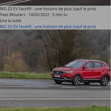
MG ZS EV facelift : une histoire de plus (sauf le prix)
Yves Wouters
·
14/02/2022
·
5 min lu
Lire la suite
MG ZS EV facelift : une histoire de plus (sauf le prix)