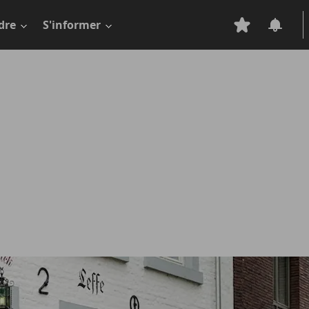
dre
S'informer