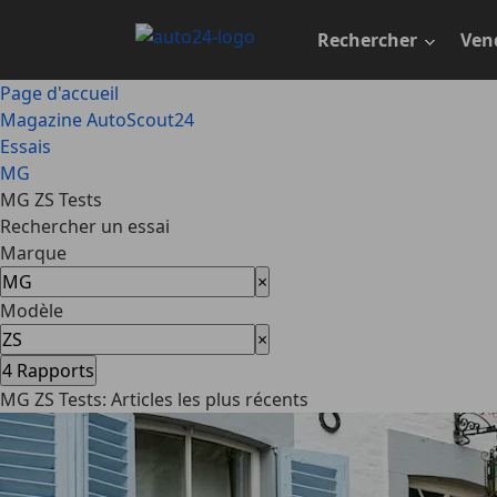
Passer
au
Rechercher
Ven
contenu
principal
Page d'accueil
Magazine AutoScout24
Essais
MG
MG ZS Tests
Rechercher un essai
Marque
×
Modèle
×
4
Rapports
MG ZS Tests: Articles les plus récents