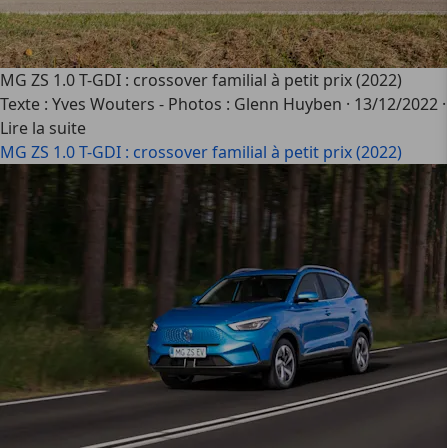
MG ZS 1.0 T-GDI : crossover familial à petit prix (2022)
Texte : Yves Wouters - Photos : Glenn Huyben
·
13/12/2022
Lire la suite
MG ZS 1.0 T-GDI : crossover familial à petit prix (2022)