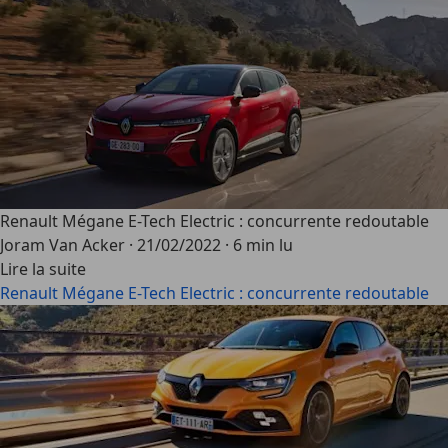
Renault Mégane E-Tech Electric : concurrente redoutable
Joram Van Acker
·
21/02/2022
·
6 min lu
Lire la suite
Renault Mégane E-Tech Electric : concurrente redoutable