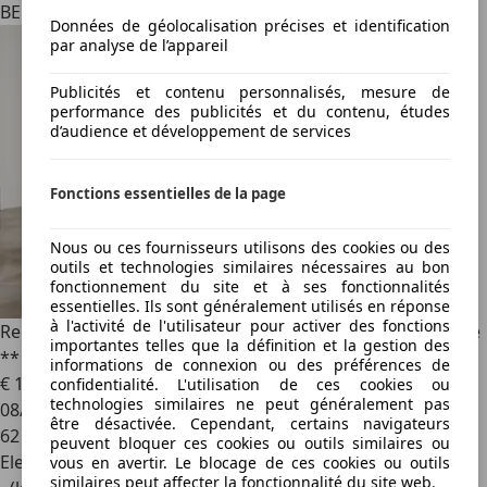
BE 4100
Données de géolocalisation précises et identification
par analyse de l’appareil
Publicités et contenu personnalisés, mesure de
performance des publicités et du contenu, études
d’audience et développement de services
Fonctions essentielles de la page
Nous ou ces fournisseurs utilisons des cookies ou des
outils et technologies similaires nécessaires au bon
fonctionnement du site et à ses fonctionnalités
essentielles. Ils sont généralement utilisés en réponse
à l'activité de l'utilisateur pour activer des fonctions
Renault Megane
Grandtour Plug-In Hybrid 160 Edition One
importantes telles que la définition et la gestion des
** Mas...
informations de connexion ou des préférences de
€ 16 990
1
confidentialité. L'utilisation de ces cookies ou
technologies similaires ne peut généralement pas
08/2021
être désactivée. Cependant, certains navigateurs
62 931 km
peuvent bloquer ces cookies ou outils similaires ou
Electrique/Essence
vous en avertir. Le blocage de ces cookies ou outils
similaires peut affecter la fonctionnalité du site web.