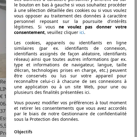
le bouton en bas à gauche si vous souhaitez procéder
à une sélection détaillée des cookies ou si vous voulez
vous opposer au traitement des données à caractère
personnel reposant sur la poursuite d’intérêts
légitimes. Si vous
ne voulez pas donner votre
consentement
, veuillez cliquer
ici
.
Les cookies, appareils ou identifiants en ligne
similaires (par ex. identifiants de connexion,
identifiants assignés de façon aléatoire, identifiants
réseau) ainsi que toutes autres informations (par ex.
type et informations de navigateur, langue, taille
d’écran, technologies prises en charge, etc.) peuvent
être conservés ou lus sur votre appareil pour
Renault Megane
✅1AN GARANTIE✅GT
reconnaître celui-ci à chacune de ses connexions à
une application ou à un site Web, pour une ou
LINE✅CAMERA✅CARNET COMPLET
plusieurs des finalités présentées ici.
€ 15 999
Vous pouvez modifier vos préférences à tout moment
06/2019
et retirer les consentements que vous avez accordés
37 086 km
par le biais de notre Gestionnaire de confidentialité
Essence
sous la Protection des données.
5,5 l/100 km (mixte)
Objectifs
Professionnel