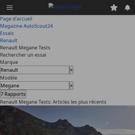
Passer
au
contenu
Page d'accueil
principal
Magazine AutoScout24
Essais
Renault
Renault Megane Tests
Rechercher un essai
Marque
×
Modèle
×
7
Rapports
Renault Megane Tests: Articles les plus récents