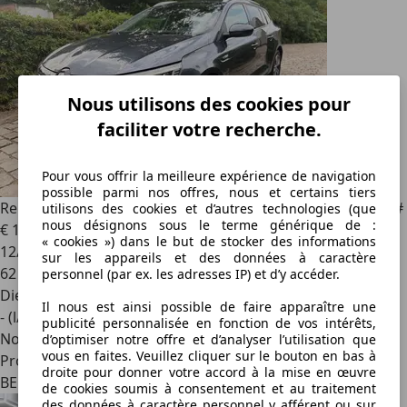
Nous utilisons des cookies pour
faciliter votre recherche.
Pour vous offrir la meilleure expérience de navigation
possible parmi nos offres, nous et certains tiers
Renault Megane
SW 1.5 Blue dCi Limited ### 62000 km ###
utilisons des cookies et d’autres technologies (que
nous désignons sous le terme générique de :
€ 14 990
« cookies ») dans le but de stocker des informations
12/2021
sur les appareils et des données à caractère
62 000 km
personnel (par ex. les adresses IP) et d’y accéder.
Diesel
Il nous est ainsi possible de faire apparaître une
- (l/100 km)
publicité personnalisée en fonction de vos intérêts,
Nouveau
d’optimiser notre offre et d’analyser l’utilisation que
vous en faites. Veuillez cliquer sur le bouton en bas à
Professionnel
droite pour donner votre accord à la mise en œuvre
BE 1980
de cookies soumis à consentement et au traitement
des données à caractère personnel y afférent ou sur