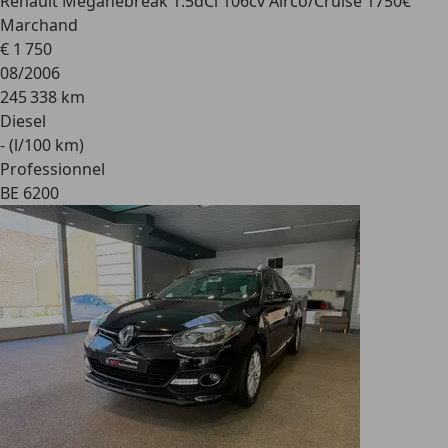
Renault Megane
break 1.5dCi 106cv Airco/Cruise 1750€
Marchand
€ 1 750
08/2006
245 338 km
Diesel
- (l/100 km)
Professionnel
BE 6200