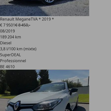
Renault Megane
TVA * 2019 *
€ 7 950
1
€ 8 450,-
08/2019
189 204 km
Diesel
3,8 l/100 km (mixte)
SuperDEAL
Professionnel
BE 4610