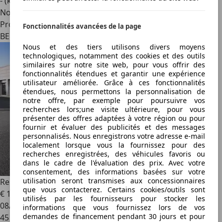
- (kWh/100 km)
Nouveau
Professionnel
Fonctionnalités avancées de la page
BE 2830
Nous et des tiers utilisons divers moyens
technologiques, notamment des cookies et des outils
similaires sur notre site web, pour vous offrir des
fonctionnalités étendues et garantir une expérience
utilisateur améliorée. Grâce à ces fonctionnalités
étendues, nous permettons la personnalisation de
notre offre, par exemple pour poursuivre vos
recherches lors;une visite ultérieure, pour vous
présenter des offres adaptées à votre région ou pour
fournir et évaluer des publicités et des messages
personnalisés. Nous enregistrons votre adresse e-mail
localement lorsque vous la fournissez pour des
recherches enregistrées, des véhicules favoris ou
dans le cadre de l'évaluation des prix. Avec votre
consentement, des informations basées sur votre
utilisation seront transmises aux concessionnaires
Renault Megane
Berline 4 E-TECH Plug-in Hybrid R.S. Line
que vous contacterez. Certains cookies/outils sont
€ 17 992
utilisés par les fournisseurs pour stocker les
08/2021
informations que vous fournissez lors de vos
demandes de financement pendant 30 jours et pour
45 606 km