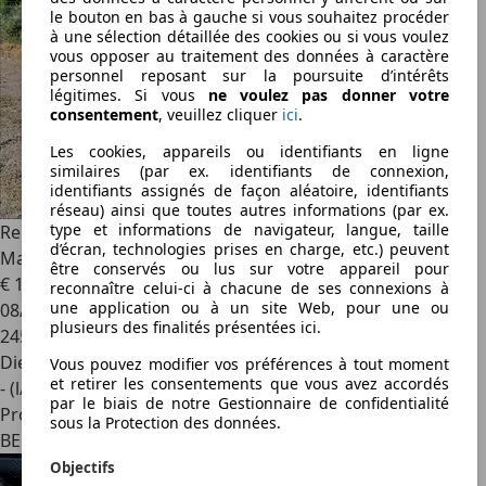
le bouton en bas à gauche si vous souhaitez procéder
à une sélection détaillée des cookies ou si vous voulez
vous opposer au traitement des données à caractère
personnel reposant sur la poursuite d’intérêts
légitimes. Si vous
ne voulez pas donner votre
consentement
, veuillez cliquer
ici
.
Les cookies, appareils ou identifiants en ligne
similaires (par ex. identifiants de connexion,
identifiants assignés de façon aléatoire, identifiants
réseau) ainsi que toutes autres informations (par ex.
type et informations de navigateur, langue, taille
Renault Megane
break 1.5dCi 106cv Airco/Cruise 1750€
d’écran, technologies prises en charge, etc.) peuvent
Marchand
être conservés ou lus sur votre appareil pour
€ 1 750
reconnaître celui-ci à chacune de ses connexions à
une application ou à un site Web, pour une ou
08/2006
plusieurs des finalités présentées ici.
245 338 km
Diesel
Vous pouvez modifier vos préférences à tout moment
et retirer les consentements que vous avez accordés
- (l/100 km)
par le biais de notre Gestionnaire de confidentialité
Professionnel
sous la Protection des données.
BE 6200
Objectifs