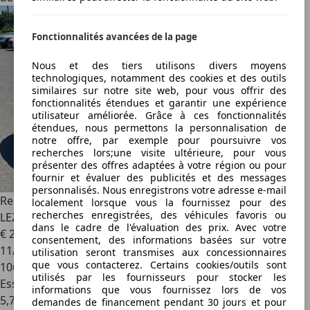
Fonctionnalités avancées de la page
Nous et des tiers utilisons divers moyens
technologiques, notamment des cookies et des outils
similaires sur notre site web, pour vous offrir des
fonctionnalités étendues et garantir une expérience
utilisateur améliorée. Grâce à ces fonctionnalités
étendues, nous permettons la personnalisation de
notre offre, par exemple pour poursuivre vos
recherches lors;une visite ultérieure, pour vous
présenter des offres adaptées à votre région ou pour
fournir et évaluer des publicités et des messages
personnalisés. Nous enregistrons votre adresse e-mail
Renault Twingo
Twingo 1.2i / CLIM / JANTES / 1ERE MAIN /
localement lorsque vous la fournissez pour des
recherches enregistrées, des véhicules favoris ou
LEZ OK !!!!
dans le cadre de l'évaluation des prix. Avec votre
€ 2 990
consentement, des informations basées sur votre
11/2008
utilisation seront transmises aux concessionnaires
que vous contacterez. Certains cookies/outils sont
106 054 km
utilisés par les fournisseurs pour stocker les
Essence
informations que vous fournissez lors de vos
5,7 l/100 km (mixte)
demandes de financement pendant 30 jours et pour