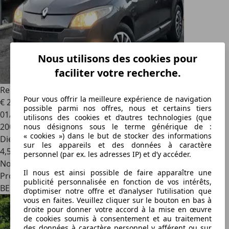
Nous utilisons des cookies pour
faciliter votre recherche.
Renault Megane
Mégane SW 1.5 dCi / Tom Tom / Clim /
Pour vous offrir la meilleure expérience de navigation
€ 2 600
possible parmi nos offres, nous et certains tiers
01/2010
utilisons des cookies et d’autres technologies (que
200 699 km
nous désignons sous le terme générique de :
« cookies ») dans le but de stocker des informations
Diesel
sur les appareils et des données à caractère
4,5 l/100 km (mixte)
personnel (par ex. les adresses IP) et d’y accéder.
Nouveau
Il nous est ainsi possible de faire apparaître une
Professionnel
publicité personnalisée en fonction de vos intérêts,
BE 6060
d’optimiser notre offre et d’analyser l’utilisation que
vous en faites. Veuillez cliquer sur le bouton en bas à
droite pour donner votre accord à la mise en œuvre
de cookies soumis à consentement et au traitement
des données à caractère personnel y afférent ou sur