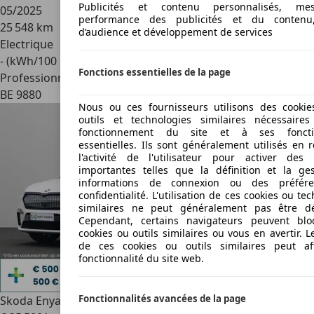
Publicités et contenu personnalisés, m
05/2025
performance des publicités et du contenu
25 548 km
d’audience et développement de services
Electrique
- (kWh/100 km)
Fonctions essentielles de la page
Professionnel
BE 9880
Nous ou ces fournisseurs utilisons des cooki
outils et technologies similaires nécessair
fonctionnement du site et à ses fonctio
essentielles. Ils sont généralement utilisés en 
l'activité de l'utilisateur pour activer des 
importantes telles que la définition et la ge
informations de connexion ou des préfér
confidentialité. L'utilisation de ces cookies ou te
similaires ne peut généralement pas être dé
Cependant, certains navigateurs peuvent blo
cookies ou outils similaires ou vous en avertir. 
de ces cookies ou outils similaires peut af
fonctionnalité du site web.
Fonctionnalités avancées de la page
Skoda Enyaq
iV 80 - 82 KWH - 204 PK