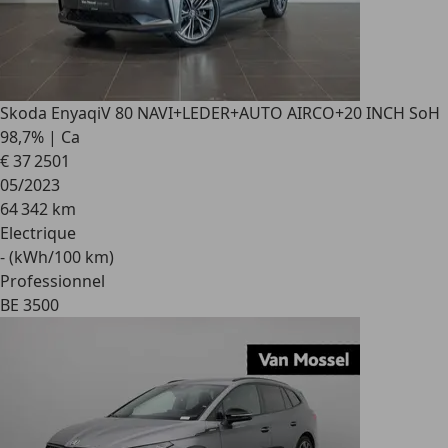
Skoda Enyaq
iV 80 NAVI+LEDER+AUTO AIRCO+20 INCH SoH
98,7% | Ca
€ 37 250
1
05/2023
64 342 km
Electrique
- (kWh/100 km)
Professionnel
BE 3500