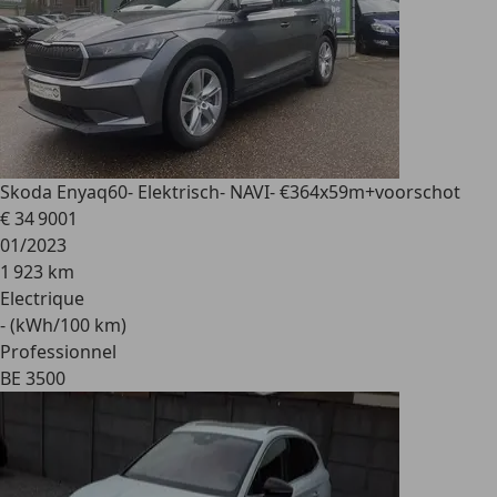
Skoda Enyaq
60- Elektrisch- NAVI- €364x59m+voorschot
€ 34 900
1
01/2023
1 923 km
Electrique
- (kWh/100 km)
Professionnel
BE 3500