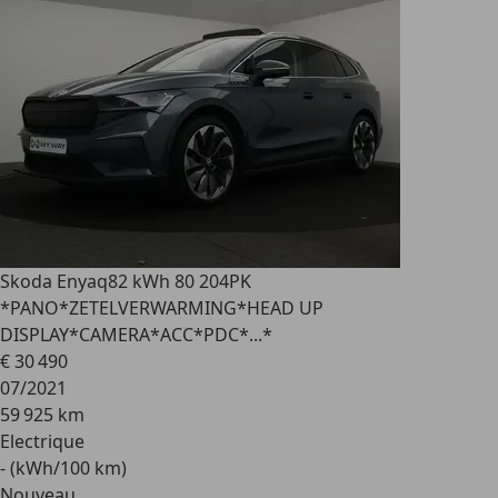
Skoda Enyaq
82 kWh 80 204PK
*PANO*ZETELVERWARMING*HEAD UP
DISPLAY*CAMERA*ACC*PDC*...*
€ 30 490
07/2021
59 925 km
Electrique
- (kWh/100 km)
Nouveau