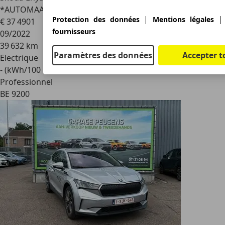
*AUTOMAAT*SPORTZETELS*LEDER*PANODAK*CAMERA*PDC
|
Protection des données
Mentions légales
€ 37 490
1
fournisseurs
09/2022
39 632 km
Paramètres des données
Accepter t
Electrique
- (kWh/100 km)
Professionnel
BE 9200