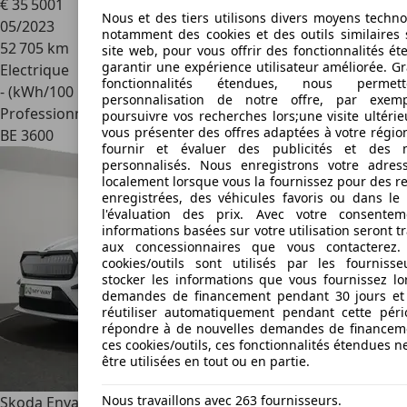
€ 35 500
1
Nous et des tiers utilisons divers moyens techno
05/2023
notamment des cookies et des outils similaires 
52 705 km
site web, pour vous offrir des fonctionnalités é
garantir une expérience utilisateur améliorée. G
Electrique
fonctionnalités étendues, nous permet
- (kWh/100 km)
personnalisation de notre offre, par exem
Professionnel
poursuivre vos recherches lors;une visite ultéri
vous présenter des offres adaptées à votre régio
BE 3600
fournir et évaluer des publicités et des 
personnalisés. Nous enregistrons votre adres
localement lorsque vous la fournissez pour des r
enregistrées, des véhicules favoris ou dans le
l'évaluation des prix. Avec votre consentem
informations basées sur votre utilisation seront 
aux concessionnaires que vous contacterez. 
cookies/outils sont utilisés par les fourniss
stocker les informations que vous fournissez lo
demandes de financement pendant 30 jours et
réutiliser automatiquement pendant cette pér
répondre à de nouvelles demandes de financem
ces cookies/outils, ces fonctionnalités étendues 
être utilisées en tout ou en partie.
Nous travaillons avec 263 fournisseurs.
Skoda Enyaq
Enyaq Coupe iV vRS 82kWh 299PK 4x4