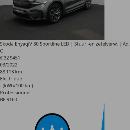
Skoda Enyaq
iV 80 Sportline LED | Stuur -en zetelverw. | Ad.
C
€ 32 945
1
03/2022
88 113 km
Electrique
- (kWh/100 km)
Professionnel
BE 9160