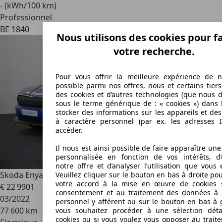
- (kWh/100 km)
Professionnel
BE 1840
Nous utilisons des cookies pour fa
votre recherche.
Pour vous offrir la meilleure expérience de n
possible parmi nos offres, nous et certains tiers
des cookies et d’autres technologies (que nous 
sous le terme générique de : « cookies ») dans 
stocker des informations sur les appareils et de
à caractère personnel (par ex. les adresses I
accéder.
Il nous est ainsi possible de faire apparaître une
personnalisée en fonction de vos intérêts, d’
notre offre et d’analyser l’utilisation que vous 
Skoda Enyaq
60 LED|Navi|Keyless|APS AV+AR|JA19
Veuillez cliquer sur le bouton en bas à droite p
votre accord à la mise en œuvre de cookies 
€ 22 990
1
consentement et au traitement des données à 
03/2022
personnel y afférent ou sur le bouton en bas à 
77 600 km
vous souhaitez procéder à une sélection déta
cookies ou si vous voulez vous opposer au trait