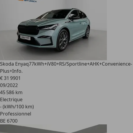
Skoda Enyaq
77kWh+iV80+RS/Sportline+AHK+Convenience-
Plus+Info.
€ 31 990
1
09/2022
45 586 km
Electrique
- (kWh/100 km)
Professionnel
BE 6700