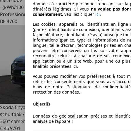
Electrique
données à caractère personnel reposant sur la 
- (kWh/100 km)
d’intérêts légitimes. Si vous
ne voulez pas don
Professionnel
consentement
, veuillez cliquer
ici
.
BE 4700
Les cookies, appareils ou identifiants en ligne 
(par ex. identifiants de connexion, identifiants a
façon aléatoire, identifiants réseau) ainsi que tou
informations (par ex. type et informations de na
langue, taille d’écran, technologies prises en cha
peuvent être conservés ou lus sur votre appa
reconnaître celui-ci à chacune de ses connexi
application ou à un site Web, pour une ou plus
finalités présentées ici.
Vous pouvez modifier vos préférences à tout 
retirer les consentements que vous avez accord
biais de notre Gestionnaire de confidentialit
Protection des données.
Objectifs
Skoda Enyaq
82 kWh 85 Sportline /// panoramisch
schuifdak /// inklapbare trekhaak /// Head-up display ///
Données de géolocalisation précises et identific
360° camera
analyse de l’appareil
€ 46 970
1