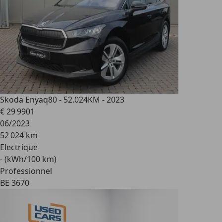
Skoda Enyaq
80 - 52.024KM - 2023
€ 29 990
1
06/2023
52 024 km
Electrique
- (kWh/100 km)
Professionnel
BE 3670