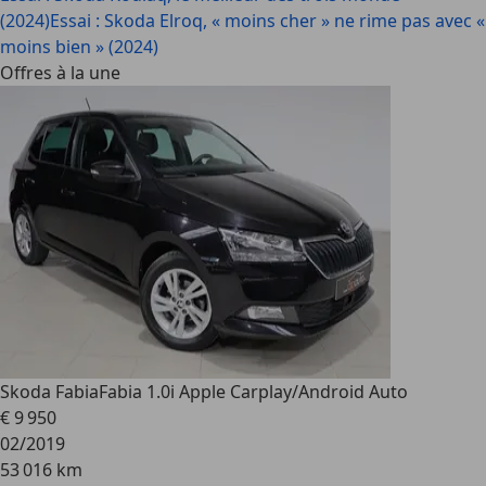
(2024)
Essai : Skoda Elroq, « moins cher » ne rime pas avec «
moins bien » (2024)
Offres à la une
Skoda Fabia
Fabia 1.0i Apple Carplay/Android Auto
€ 9 950
02/2019
53 016 km