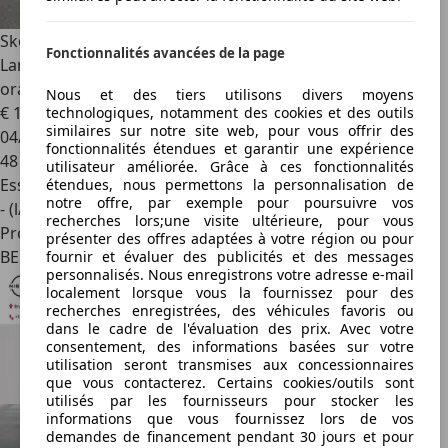
Skoda Fabia
Fabia 1.0i Blackline Digitaal dashboard airco
Fonctionnalités avancées de la page
Lane assist Front assist Pdc mooie combo Lamborghini
oranje zwarte accenten
Nous et des tiers utilisons divers moyens
€ 15 350
1
technologiques, notamment des cookies et des outils
similaires sur notre site web, pour vous offrir des
04/2025
fonctionnalités étendues et garantir une expérience
48 651 km
utilisateur améliorée. Grâce à ces fonctionnalités
Essence
étendues, nous permettons la personnalisation de
notre offre, par exemple pour poursuivre vos
- (l/100 km)
recherches lors;une visite ultérieure, pour vous
Professionnel
présenter des offres adaptées à votre région ou pour
BE 8840
fournir et évaluer des publicités et des messages
personnalisés. Nous enregistrons votre adresse e-mail
localement lorsque vous la fournissez pour des
recherches enregistrées, des véhicules favoris ou
dans le cadre de l'évaluation des prix. Avec votre
consentement, des informations basées sur votre
utilisation seront transmises aux concessionnaires
que vous contacterez. Certains cookies/outils sont
utilisés par les fournisseurs pour stocker les
informations que vous fournissez lors de vos
demandes de financement pendant 30 jours et pour