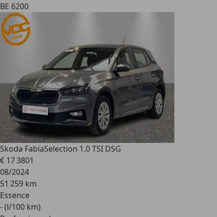
BE 6200
Skoda Fabia
Selection 1.0 TSI DSG
€ 17 380
1
08/2024
51 259 km
Essence
- (l/100 km)