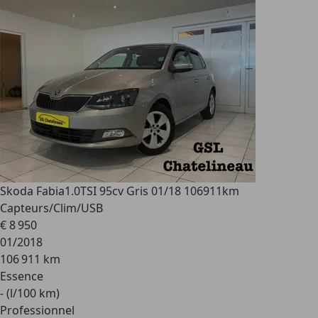
Skoda Fabia
1.0TSI 95cv Gris 01/18 106911km
Capteurs/Clim/USB
€ 8 950
01/2018
106 911 km
Essence
- (l/100 km)
Professionnel