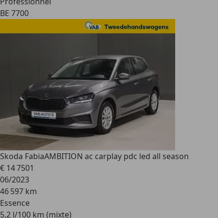
Professionnel
BE 7700
Skoda Fabia
AMBITION ac carplay pdc led all season
€ 14 750
1
06/2023
46 597 km
Essence
5,2 l/100 km (mixte)