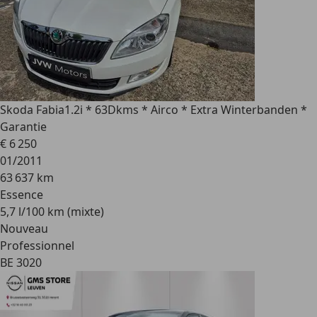
Skoda Fabia
1.2i * 63Dkms * Airco * Extra Winterbanden *
Garantie
€ 6 250
01/2011
63 637 km
Essence
5,7 l/100 km (mixte)
Nouveau
Professionnel
BE 3020