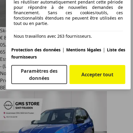
les réutiliser automatiquement pendant cette période
pour répondre à de nouvelles demandes de
financement. Sans ces cookies/outils, ces
fonctionnalités étendues ne peuvent être utilisées en
tout ou en partie.
Skoda Fabia
Combi 1.0 MPI 55kW Active
Nous travaillons avec 263 fournisseurs.
€ 8 900
05/2018
|
|
Protection des données
Mentions légales
Liste des
65 223 km
fournisseurs
Essence
- (l/100 km)
Paramètres des
Nouveau
Accepter tout
données
Professionnel
BE 3020