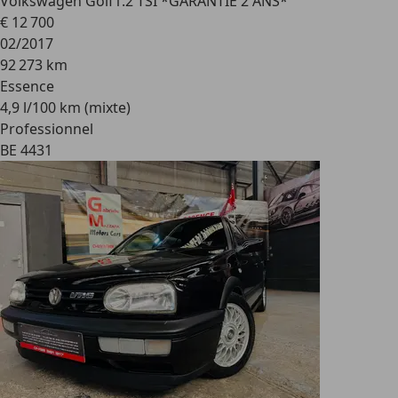
Volkswagen Golf
1.2 TSI *GARANTIE 2 ANS*
€ 12 700
02/2017
92 273 km
Essence
4,9 l/100 km (mixte)
Professionnel
BE 4431