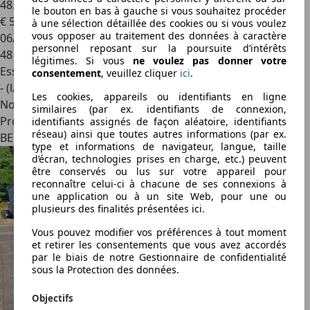
48.575KM CARPASS /
le bouton en bas à gauche si vous souhaitez procéder
€ 5 900
à une sélection détaillée des cookies ou si vous voulez
vous opposer au traitement des données à caractère
06/2005
personnel reposant sur la poursuite d’intérêts
48 000 km
légitimes. Si vous
ne voulez pas donner votre
Essence
consentement
, veuillez cliquer
ici
.
- (l/100 km)
Les cookies, appareils ou identifiants en ligne
Nouveau
similaires (par ex. identifiants de connexion,
Professionnel
identifiants assignés de façon aléatoire, identifiants
réseau) ainsi que toutes autres informations (par ex.
BE 6238
type et informations de navigateur, langue, taille
d’écran, technologies prises en charge, etc.) peuvent
être conservés ou lus sur votre appareil pour
reconnaître celui-ci à chacune de ses connexions à
une application ou à un site Web, pour une ou
plusieurs des finalités présentées ici.
Vous pouvez modifier vos préférences à tout moment
et retirer les consentements que vous avez accordés
par le biais de notre Gestionnaire de confidentialité
sous la Protection des données.
Objectifs