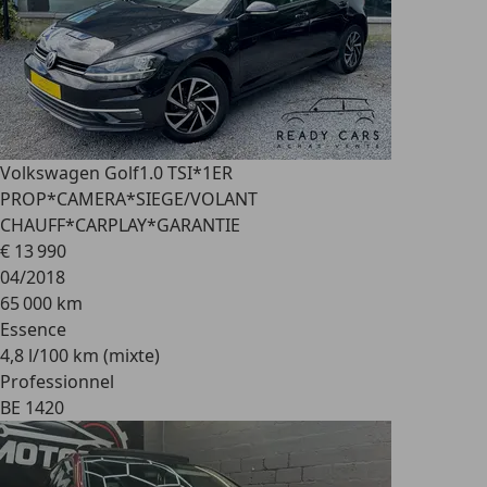
Volkswagen Golf
1.0 TSI*1ER
PROP*CAMERA*SIEGE/VOLANT
CHAUFF*CARPLAY*GARANTIE
€ 13 990
04/2018
65 000 km
Essence
4,8 l/100 km (mixte)
Professionnel
BE 1420