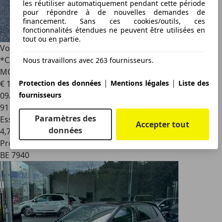
les réutiliser automatiquement pendant cette période
pour répondre à de nouvelles demandes de
financement. Sans ces cookies/outils, ces
fonctionnalités étendues ne peuvent être utilisées en
tout ou en partie.
Volkswagen Golf
Golf 1.0 TSI Life Business
*CARPLAY*LED*CRUISE*PARFAIT ETAT*GARANTIE 12
Nous travaillons avec 263 fournisseurs.
MOIS*
|
|
Protection des données
Mentions légales
Liste des
€ 15 790
1
fournisseurs
09/2022
91 694 km
Paramètres des
Essence
Accepter tout
données
4,7 l/100 km (mixte)
Professionnel
BE 7940