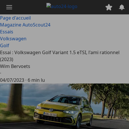
Passer
au
contenu
Page d'accueil
principal
Magazine AutoScout24
Essais
Volkswagen
Golf
Essai : Volkswagen Golf Variant 1.5 eTSI, l'ami rationnel
(2023)
Wim Bervoets
·
04/07/2023
·
6 min lu