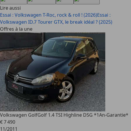
Lire aussi
Essai : Volkswagen T-Roc, rock & roll ! (2026)
Essai :
Volkswagen ID.7 Tourer GTX, le break idéal ? (2025)
Offres à la une
Volkswagen Golf
Golf 1.4 TSI Highline DSG *1An-Garantie*
€ 7 490
11/2011