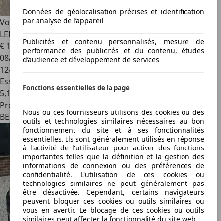
Données de géolocalisation précises et identification
par analyse de l’appareil
Volkswagen Golf
Golf 1.4 TSI Highline*FULL
LED*CLIM*SIEGE MASSANT*PDC*GARANTIE 12 MOIS*
Publicités et contenu personnalisés, mesure de
€ 11 890
performance des publicités et du contenu, études
08/2017
d’audience et développement de services
124 800 km
Essence
Fonctions essentielles de la page
5,1 l/100 km (mixte)
Professionnel
Nous ou ces fournisseurs utilisons des cookies ou des
BE 4621
outils et technologies similaires nécessaires au bon
fonctionnement du site et à ses fonctionnalités
essentielles. Ils sont généralement utilisés en réponse
à l'activité de l'utilisateur pour activer des fonctions
importantes telles que la définition et la gestion des
informations de connexion ou des préférences de
confidentialité. L'utilisation de ces cookies ou
technologies similaires ne peut généralement pas
être désactivée. Cependant, certains navigateurs
peuvent bloquer ces cookies ou outils similaires ou
vous en avertir. Le blocage de ces cookies ou outils
similaires peut affecter la fonctionnalité du site web.