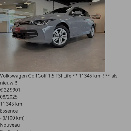
Volkswagen Golf
Golf 1.5 TSI Life ** 11345 km !! ** als
nieuw !!
€ 22 990
1
08/2025
11 345 km
Essence
- (l/100 km)
Nouveau