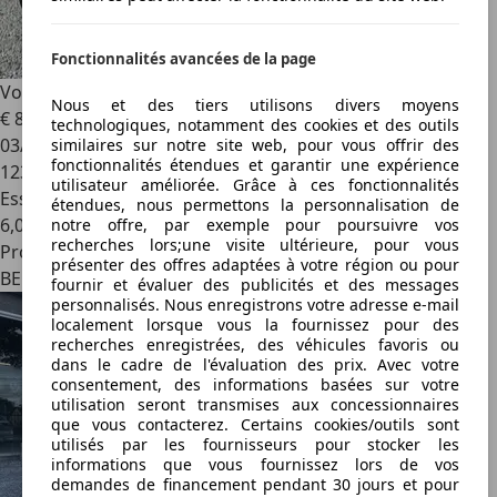
Fonctionnalités avancées de la page
Volkswagen Golf
Golf 1.4 TSI Highline DSG *1An-Garantie*
Nous et des tiers utilisons divers moyens
€ 8 490
technologiques, notamment des cookies et des outils
03/2012
similaires sur notre site web, pour vous offrir des
fonctionnalités étendues et garantir une expérience
123 000 km
utilisateur améliorée. Grâce à ces fonctionnalités
Essence
étendues, nous permettons la personnalisation de
6,0 l/100 km (mixte)
notre offre, par exemple pour poursuivre vos
recherches lors;une visite ultérieure, pour vous
Professionnel
présenter des offres adaptées à votre région ou pour
BE 1600
fournir et évaluer des publicités et des messages
personnalisés. Nous enregistrons votre adresse e-mail
localement lorsque vous la fournissez pour des
recherches enregistrées, des véhicules favoris ou
dans le cadre de l'évaluation des prix. Avec votre
consentement, des informations basées sur votre
utilisation seront transmises aux concessionnaires
que vous contacterez. Certains cookies/outils sont
utilisés par les fournisseurs pour stocker les
informations que vous fournissez lors de vos
demandes de financement pendant 30 jours et pour