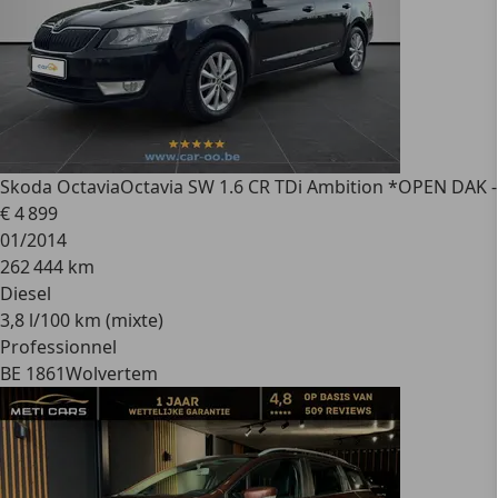
Skoda Octavia
Octavia SW 1.6 CR TDi Ambition *OPEN DA
€ 4 899
01/2014
262 444 km
Diesel
3,8 l/100 km (mixte)
Professionnel
BE 1861
Wolvertem