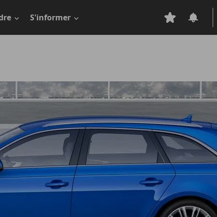
dre
S'informer