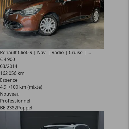
Renault Clio
0.9 | Navi | Radio | Cruise | ...
€ 4 900
03/2014
162 056 km
Essence
4,9 l/100 km (mixte)
Nouveau
Professionnel
BE 2382
Poppel