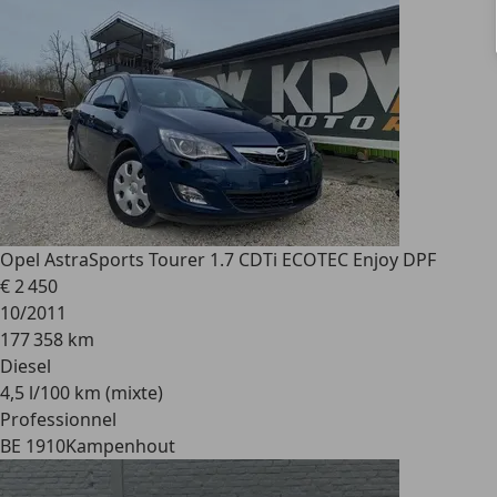
Opel Astra
Sports Tourer 1.7 CDTi ECOTEC Enjoy DPF
€ 2 450
10/2011
177 358 km
Diesel
4,5 l/100 km (mixte)
Professionnel
BE 1910
Kampenhout