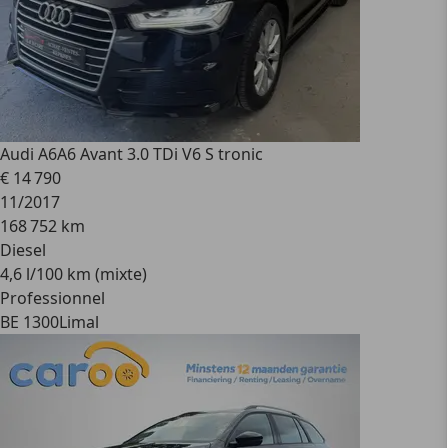
Audi A6
A6 Avant 3.0 TDi V6 S tronic
€ 14 790
11/2017
168 752 km
Diesel
4,6 l/100 km (mixte)
Professionnel
BE 1300
Limal