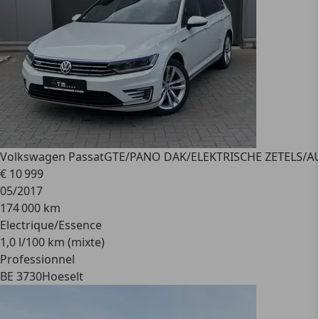
Volkswagen Passat
GTE/PANO DAK/ELEKTRISCHE ZETELS/
€ 10 999
05/2017
174 000 km
Electrique/Essence
1,0 l/100 km (mixte)
Professionnel
BE 3730
Hoeselt