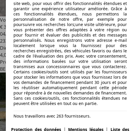
site web, pour vous offrir des fonctionnalités étendues et
garantir une expérience utilisateur améliorée. Grâce à
ces fonctionnalités étendues, nous permettons la
personnalisation de notre offre, par exemple pour
Volkswagen Passat
Passat 1.6 CR TDi Comfortline
poursuivre vos recherches lors;une visite ultérieure, pour
€ 3 850
vous présenter des offres adaptées à votre région ou
04/2017
pour fournir et évaluer des publicités et des messages
personnalisés. Nous enregistrons votre adresse e-mail
233 000 km
localement lorsque vous la fournissez pour des
Diesel
recherches enregistrées, des véhicules favoris ou dans le
4,0 l/100 km (mixte)
cadre de l'évaluation des prix. Avec votre consentement,
des informations basées sur votre utilisation seront
Professionnel
transmises aux concessionnaires que vous contacterez.
BE 1930
Zaventem
Certains cookies/outils sont utilisés par les fournisseurs
pour stocker les informations que vous fournissez lors de
vos demandes de financement pendant 30 jours et pour
les réutiliser automatiquement pendant cette période
pour répondre à de nouvelles demandes de financement.
Sans ces cookies/outils, ces fonctionnalités étendues ne
peuvent être utilisées en tout ou en partie.
Nous travaillons avec 263 fournisseurs.
|
|
Protection des données
Mentions légales
Liste des