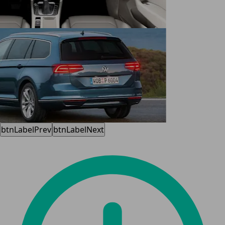
btnLabelPrev
btnLabelNext