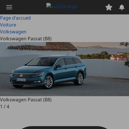
Passer
au
contenu
Page d'accueil
principal
Voiture
Volkswagen
Volkswagen Passat (B8)
Volkswagen Passat (B8)
1
/
4