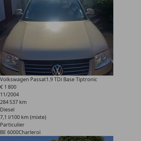
Volkswagen Passat
1.9 TDi Base Tiptronic
€ 1 800
11/2004
284 537 km
Diesel
7,1 l/100 km (mixte)
Particulier
BE 6000
Charleroi