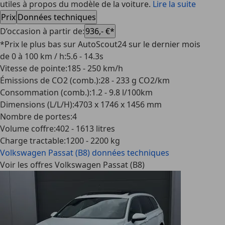
utiles à propos du modèle de la voiture.
Lire la suite
Prix
Données techniques
D’occasion à partir de
:
936,- €*
*Prix le plus bas sur AutoScout24 sur le dernier mois
de 0 à 100 km / h
:
5.6 - 14.3s
Vitesse de pointe
:
185 - 250 km/h
Émissions de CO2 (comb.)
:
28 - 233 g CO2/km
Consommation (comb.)
:
1.2 - 9.8 l/100km
Dimensions (L/L/H)
:
4703 x 1746 x 1456 mm
Nombre de portes
:
4
Volume coffre
:
402 - 1613 litres
Charge tractable
:
1200 - 2200 kg
Volkswagen Passat (B8)
données techniques
Voir les offres Volkswagen Passat (B8)