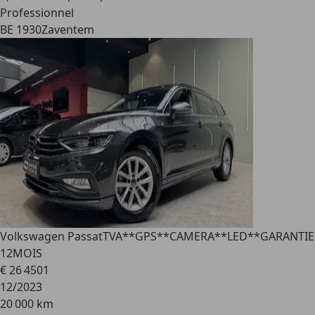
Professionnel
BE 1930
Zaventem
Volkswagen Passat
TVA**GPS**CAMERA**LED**GARANTIE
12MOIS
€ 26 450
1
12/2023
20 000 km