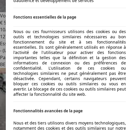
d’audience et développement de services
Volkswagen Passat
1.8i CL
Fonctions essentielles de la page
€ 5 400
10/2012
Nous ou ces fournisseurs utilisons des cookies ou des
127 800 km
outils et technologies similaires nécessaires au bon
fonctionnement du site et à ses fonctionnalités
Essence
essentielles. Ils sont généralement utilisés en réponse à
- (l/100 km)
l'activité de l'utilisateur pour activer des fonctions
Particulier
importantes telles que la définition et la gestion des
informations de connexion ou des préférences de
BE 1090
Jette
confidentialité. L'utilisation de ces cookies ou
technologies similaires ne peut généralement pas être
désactivée. Cependant, certains navigateurs peuvent
bloquer ces cookies ou outils similaires ou vous en
avertir. Le blocage de ces cookies ou outils similaires peut
affecter la fonctionnalité du site web.
Fonctionnalités avancées de la page
Nous et des tiers utilisons divers moyens technologiques,
notamment des cookies et des outils similaires sur notre