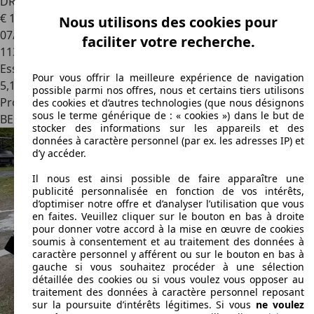
DRIVE + Garantie
€ 19 450
1
Nous utilisons des cookies pour
07/2021
faciliter votre recherche.
113 262 km
Essence
Pour vous offrir la meilleure expérience de navigation
5,1 l/100 km (mixte)
possible parmi nos offres, nous et certains tiers utilisons
Professionnel
des cookies et d’autres technologies (que nous désignons
sous le terme générique de : « cookies ») dans le but de
BE 1070
Anderlecht
stocker des informations sur les appareils et des
données à caractère personnel (par ex. les adresses IP) et
d’y accéder.
Il nous est ainsi possible de faire apparaître une
publicité personnalisée en fonction de vos intérêts,
d’optimiser notre offre et d’analyser l’utilisation que vous
en faites. Veuillez cliquer sur le bouton en bas à droite
pour donner votre accord à la mise en œuvre de cookies
soumis à consentement et au traitement des données à
caractère personnel y afférent ou sur le bouton en bas à
gauche si vous souhaitez procéder à une sélection
détaillée des cookies ou si vous voulez vous opposer au
traitement des données à caractère personnel reposant
sur la poursuite d’intérêts légitimes. Si vous
ne voulez