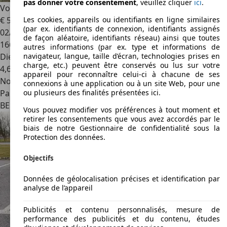
pas donner votre consentement
, veuillez cliquer
ici
.
Volkswagen Passat
Passat 1.6 CR TDi Comfortline BMT DSG
€ 5 300
Les cookies, appareils ou identifiants en ligne similaires
(par ex. identifiants de connexion, identifiants assignés
02/2014
de façon aléatoire, identifiants réseau) ainsi que toutes
166 249 km
autres informations (par ex. type et informations de
Diesel
navigateur, langue, taille d’écran, technologies prises en
charge, etc.) peuvent être conservés ou lus sur votre
4,6 l/100 km (mixte)
appareil pour reconnaître celui-ci à chacune de ses
Nouveau
connexions à une application ou à un site Web, pour une
Particulier
ou plusieurs des finalités présentées ici.
BE 9000
Gand
Vous pouvez modifier vos préférences à tout moment et
retirer les consentements que vous avez accordés par le
biais de notre Gestionnaire de confidentialité sous la
Protection des données.
Objectifs
Données de géolocalisation précises et identification par
analyse de l’appareil
Publicités et contenu personnalisés, mesure de
performance des publicités et du contenu, études