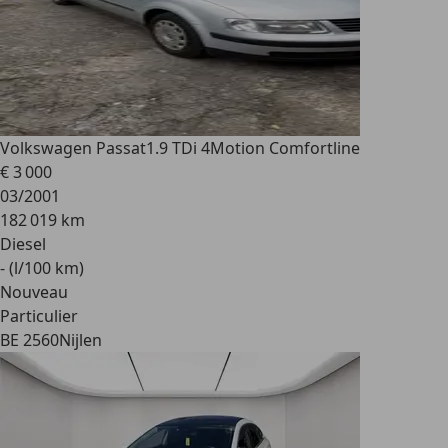
Volkswagen Passat
1.9 TDi 4Motion Comfortline
€ 3 000
03/2001
182 019 km
Diesel
- (l/100 km)
Nouveau
Particulier
BE 2560
Nijlen