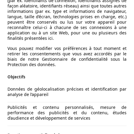
(par ex. identifiants de connexion, identifiants assignés de
façon aléatoire, identifiants réseau) ainsi que toutes autres
y | Navi | 3500kg | Camera | Navi | AdaptiveCruise | Roa
informations (par ex. type et informations de navigateur,
langue, taille d’écran, technologies prises en charge, etc.)
peuvent être conservés ou lus sur votre appareil pour
reconnaître celui-ci à chacune de ses connexions à une
application ou à un site Web, pour une ou plusieurs des
finalités présentées ici.
Vous pouvez modifier vos préférences à tout moment et
retirer les consentements que vous avez accordés par le
biais de notre Gestionnaire de confidentialité sous la
Protection des données.
Objectifs
Données de géolocalisation précises et identification par
analyse de l’appareil
Publicités et contenu personnalisés, mesure de
performance des publicités et du contenu, études
d’audience et développement de services