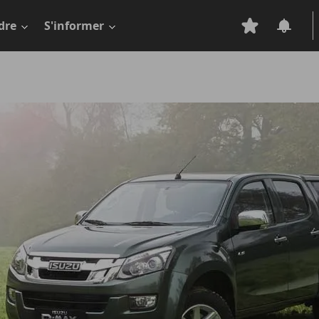
dre
S'informer