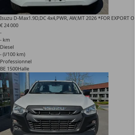
Isuzu D-Max
1.9D,DC 4x4,PWR, AW,MT 2026 *FOR EXPORT 
€ 24 000
-
- km
Diesel
- (l/100 km)
Professionnel
BE 1500
Halle