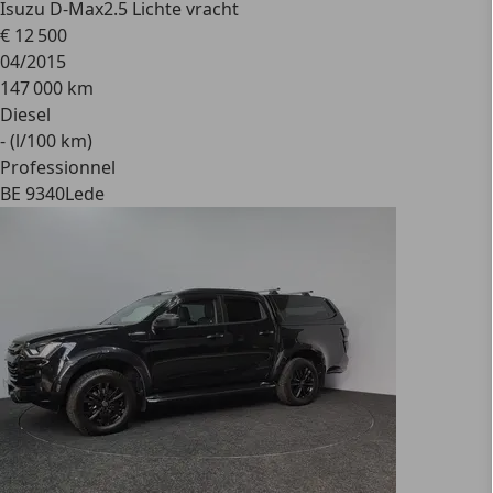
Isuzu D-Max
2.5 Lichte vracht
€ 12 500
04/2015
147 000 km
Diesel
- (l/100 km)
Professionnel
BE 9340
Lede