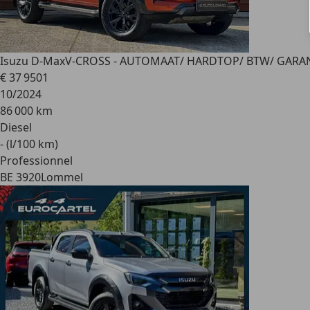
Isuzu D-Max
V-CROSS - AUTOMAAT/ HARDTOP/ BTW/ GARA
€ 37 950
1
10/2024
86 000 km
Diesel
- (l/100 km)
Professionnel
BE 3920
Lommel