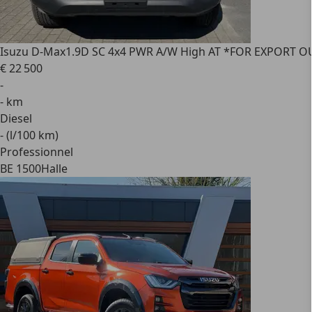
Isuzu D-Max
1.9D SC 4x4 PWR A/W High AT *FOR EXPORT O
€ 22 500
-
- km
Diesel
- (l/100 km)
Professionnel
BE 1500
Halle