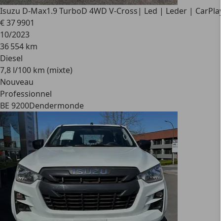
Isuzu D-Max
1.9 TurboD 4WD V-Cross| Led | Leder | CarPla
€ 37 990
1
10/2023
36 554 km
Diesel
7,8 l/100 km (mixte)
Nouveau
Professionnel
BE 9200
Dendermonde