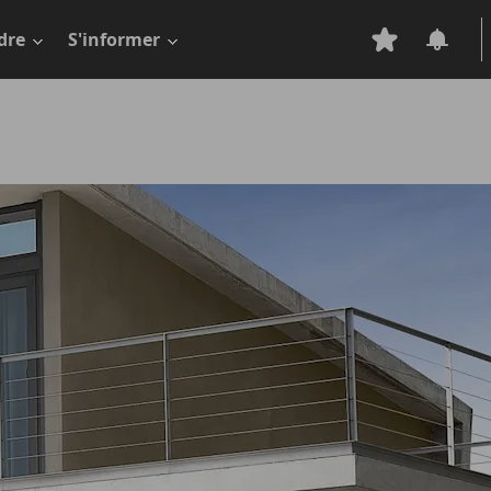
dre
S'informer