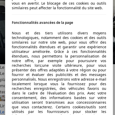
vous en avertir. Le blocage de ces cookies ou outils
similaires peut affecter la fonctionnalité du site web.
Fonctionnalités avancées de la page
Nous et des tiers utilisons divers moyens
technologiques, notamment des cookies et des outils
similaires sur notre site web, pour vous offrir des
fonctionnalités étendues et garantir une expérience
utilisateur améliorée. Grâce à ces fonctionnalités
étendues, nous permettons la personnalisation de
notre offre, par exemple pour poursuivre vos
recherches lors;une visite ultérieure, pour vous
Le Kia PV5 se décline en variante 7-places (2026)
présenter des offres adaptées à votre région ou pour
Le Kia PV5 élargit sa gamme avec une inédite version 7-
fournir et évaluer des publicités et des messages
places. Le monospace coréen électrique gagne en
personnalisés. Nous enregistrons votre adresse e-mail
localement lorsque vous la fournissez pour des
modularité sans renoncer à son autonomie ni à ses
recherches enregistrées, des véhicules favoris ou
technologies.
dans le cadre de l'évaluation des prix. Avec votre
consentement, des informations basées sur votre
Félix Bouland
·
06/08/2026
·
2 min lu
utilisation seront transmises aux concessionnaires
Lire la suite
que vous contacterez. Certains cookies/outils sont
Le Kia PV5 se décline en variante 7-places (2026)
utilisés par les fournisseurs pour stocker les