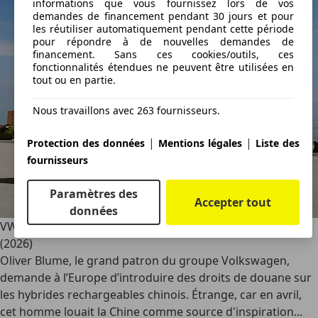
informations que vous fournissez lors de vos
demandes de financement pendant 30 jours et pour
les réutiliser automatiquement pendant cette période
pour répondre à de nouvelles demandes de
financement. Sans ces cookies/outils, ces
fonctionnalités étendues ne peuvent être utilisées en
tout ou en partie.
Nous travaillons avec 263 fournisseurs.
|
|
Protection des données
Mentions légales
Liste des
fournisseurs
Paramètres des
Accepter tout
données
VW demande à l’Europe de taxer les hybrides chinoises
(2026)
Oliver Blume, le grand patron du groupe Volkswagen,
demande à l’Europe d’introduire des droits de douane sur
les hybrides rechargeables chinois. Étrange, car en avril,
cet homme louait la Chine comme source d'inspiration...