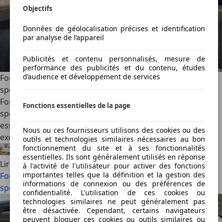
Objectifs
Données de géolocalisation précises et identification
par analyse de l’appareil
Publicités et contenu personnalisés, mesure de
performance des publicités et du contenu, études
d’audience et développement de services
Ford soigne sa Puma avec deux nouvelles éditions
spéciales (2026)
Ford enrichit la gamme du Puma avec deux séries
Fonctions essentielles de la page
spéciales. La ST Edition mise sur le dynamisme du modèle
essence, tandis que la Black Edition offre une touche plus
Nous ou ces fournisseurs utilisons des cookies ou des
exclusive à l’électrique Gen-E.
outils et technologies similaires nécessaires au bon
fonctionnement du site et à ses fonctionnalités
Félix Bouland
·
06/08/2026
·
2 min lu
essentielles. Ils sont généralement utilisés en réponse
Lire la suite
à l'activité de l'utilisateur pour activer des fonctions
importantes telles que la définition et la gestion des
Ford soigne sa Puma avec deux nouvelles éditions
informations de connexion ou des préférences de
spéciales (2026)
confidentialité. L'utilisation de ces cookies ou
technologies similaires ne peut généralement pas
être désactivée. Cependant, certains navigateurs
peuvent bloquer ces cookies ou outils similaires ou