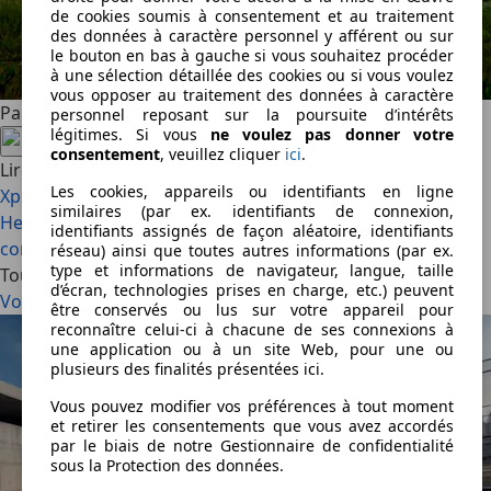
de cookies soumis à consentement et au traitement
des données à caractère personnel y afférent ou sur
le bouton en bas à gauche si vous souhaitez procéder
à une sélection détaillée des cookies ou si vous voulez
vous opposer au traitement des données à caractère
Partagez cet article
personnel reposant sur la poursuite d’intérêts
légitimes. Si vous
ne voulez pas donner votre
consentement
, veuillez cliquer
ici
.
Lire aussi
Les cookies, appareils ou identifiants en ligne
Xpeng G9L : avec le « L » de long…et de luxe ! (2026)
La
similaires (par ex. identifiants de connexion,
Hennessey Blackbird est une hypercar qui ne fait rien
identifiants assignés de façon aléatoire, identifiants
comme les autres (2026)
réseau) ainsi que toutes autres informations (par ex.
type et informations de navigateur, langue, taille
Tous les articles
d’écran, technologies prises en charge, etc.) peuvent
Voir tout
être conservés ou lus sur votre appareil pour
reconnaître celui-ci à chacune de ses connexions à
une application ou à un site Web, pour une ou
plusieurs des finalités présentées ici.
Vous pouvez modifier vos préférences à tout moment
et retirer les consentements que vous avez accordés
par le biais de notre Gestionnaire de confidentialité
sous la Protection des données.