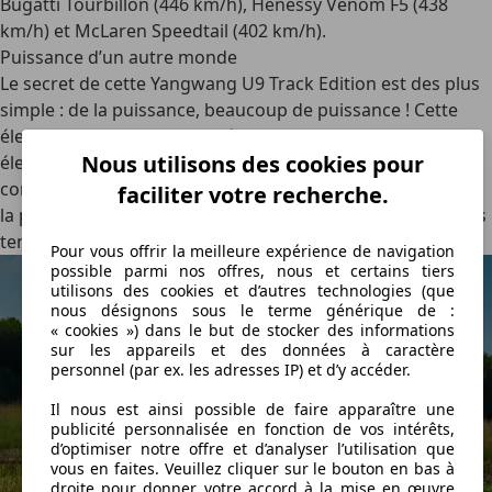
Bugatti Tourbillon (446 km/h), Henessy Venom F5 (438
km/h) et McLaren Speedtail (402 km/h).
Puissance d’un autre monde
Le secret de cette Yangwang U9 Track Edition est des plus
simple : de la puissance, beaucoup de puissance ! Cette
électrique est ainsi propulsée par quatre moteurs
Nous utilisons des cookies pour
électriques de 1 305 ch chacun, portant la puissance
combinée à 3 020 ch. Ce faisant, la Chinoise s’octroie aussi
faciliter votre recherche.
la palme de la voiture de série la plus puissante de tous les
temps. Électrique, ou pas !
Pour vous offrir la meilleure expérience de navigation
possible parmi nos offres, nous et certains tiers
utilisons des cookies et d’autres technologies (que
nous désignons sous le terme générique de :
« cookies ») dans le but de stocker des informations
sur les appareils et des données à caractère
personnel (par ex. les adresses IP) et d’y accéder.
Il nous est ainsi possible de faire apparaître une
publicité personnalisée en fonction de vos intérêts,
d’optimiser notre offre et d’analyser l’utilisation que
vous en faites. Veuillez cliquer sur le bouton en bas à
droite pour donner votre accord à la mise en œuvre