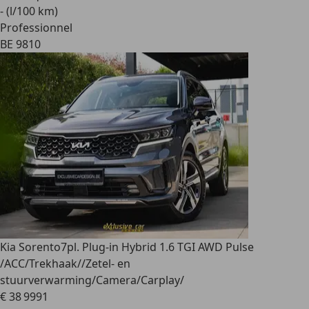
- (l/100 km)
Professionnel
BE 9810
Kia Sorento
7pl. Plug-in Hybrid 1.6 TGI AWD Pulse
/ACC/Trekhaak//Zetel- en
stuurverwarming/Camera/Carplay/
€ 38 999
1