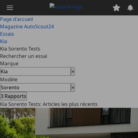
Passer
au
contenu
Page d'accueil
principal
Magazine AutoScout24
Essais
Kia
Kia Sorento Tests
Rechercher un essai
Marque
×
Modèle
×
3
Rapports
Kia Sorento Tests: Articles les plus récents