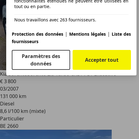
fonctionnalités étendues ne peuvent être utilisées en
tout ou en partie.
Nous travaillons avec 263 fournisseurs.
|
|
Protection des données
Mentions légales
Liste des
fournisseurs
Paramètres des
Accepter tout
données
Kia Sorento
Sorento 2.5 Turbo CRDi VGT Executive
€ 3 800
03/2007
131 000 km
Diesel
8,6 l/100 km (mixte)
Particulier
BE 2660