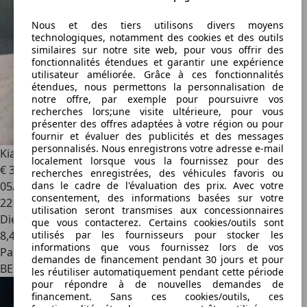
Nous et des tiers utilisons divers moyens
technologiques, notamment des cookies et des outils
similaires sur notre site web, pour vous offrir des
fonctionnalités étendues et garantir une expérience
utilisateur améliorée. Grâce à ces fonctionnalités
étendues, nous permettons la personnalisation de
notre offre, par exemple pour poursuivre vos
recherches lors;une visite ultérieure, pour vous
présenter des offres adaptées à votre région ou pour
fournir et évaluer des publicités et des messages
personnalisés. Nous enregistrons votre adresse e-mail
Kia Sorento
2.5 Turbo CRDi 16v LX
localement lorsque vous la fournissez pour des
€ 3 750
recherches enregistrées, des véhicules favoris ou
dans le cadre de l'évaluation des prix. Avec votre
05/2004
consentement, des informations basées sur votre
221 000 km
utilisation seront transmises aux concessionnaires
Diesel
que vous contacterez. Certains cookies/outils sont
utilisés par les fournisseurs pour stocker les
8,4 l/100 km (mixte)
informations que vous fournissez lors de vos
Particulier
demandes de financement pendant 30 jours et pour
BE 3700
les réutiliser automatiquement pendant cette période
pour répondre à de nouvelles demandes de
financement. Sans ces cookies/outils, ces