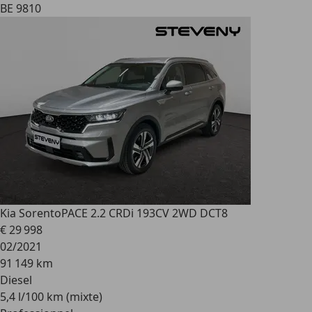
BE 9810
Kia Sorento
PACE 2.2 CRDi 193CV 2WD DCT8
€ 29 998
02/2021
91 149 km
Diesel
5,4 l/100 km (mixte)