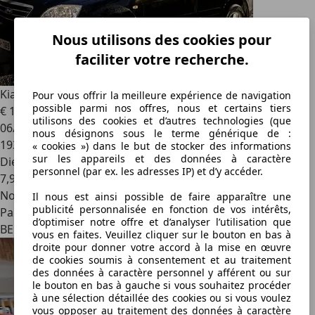
Nous utilisons des cookies pour
faciliter votre recherche.
Kia Sorento
2.5 Turbo CRDi VGT LX
Pour vous offrir la meilleure expérience de navigation
possible parmi nos offres, nous et certains tiers
€ 1 800
utilisons des cookies et d’autres technologies (que
06/2007
nous désignons sous le terme générique de :
193 000 km
« cookies ») dans le but de stocker des informations
sur les appareils et des données à caractère
Diesel
personnel (par ex. les adresses IP) et d’y accéder.
7,9 l/100 km (mixte)
Nouveau
Il nous est ainsi possible de faire apparaître une
publicité personnalisée en fonction de vos intérêts,
Particulier
d’optimiser notre offre et d’analyser l’utilisation que
BE 4420
vous en faites. Veuillez cliquer sur le bouton en bas à
droite pour donner votre accord à la mise en œuvre
de cookies soumis à consentement et au traitement
des données à caractère personnel y afférent ou sur
le bouton en bas à gauche si vous souhaitez procéder
à une sélection détaillée des cookies ou si vous voulez
vous opposer au traitement des données à caractère