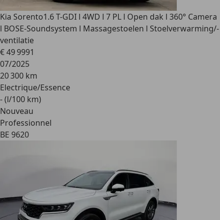
Kia Sorento
1.6 T-GDI l 4WD l 7 PL l Open dak l 360° Camera
l BOSE-Soundsystem l Massagestoelen l Stoelverwarming/-
ventilatie
€ 49 999
1
07/2025
20 300 km
Electrique/Essence
- (l/100 km)
Nouveau
Professionnel
BE 9620