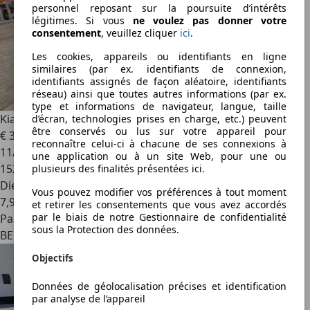
personnel reposant sur la poursuite d’intérêts
légitimes. Si vous
ne voulez pas donner votre
consentement
, veuillez cliquer
ici
.
Les cookies, appareils ou identifiants en ligne
similaires (par ex. identifiants de connexion,
identifiants assignés de façon aléatoire, identifiants
réseau) ainsi que toutes autres informations (par ex.
type et informations de navigateur, langue, taille
Kia Sorento
Sorento 2.5 Turbo CRDi VGT B2B Leather (Fl)
d’écran, technologies prises en charge, etc.) peuvent
être conservés ou lus sur votre appareil pour
€ 3 200
reconnaître celui-ci à chacune de ses connexions à
11/2008
une application ou à un site Web, pour une ou
152 000 km
plusieurs des finalités présentées ici.
Diesel
Vous pouvez modifier vos préférences à tout moment
7,9 l/100 km (mixte)
et retirer les consentements que vous avez accordés
par le biais de notre Gestionnaire de confidentialité
Particulier
sous la Protection des données.
BE 7890
Objectifs
Données de géolocalisation précises et identification
par analyse de l’appareil