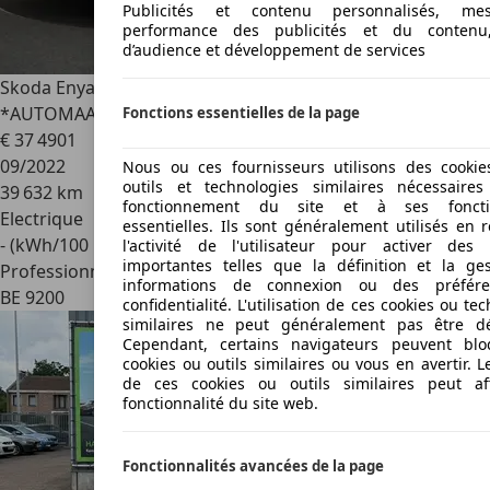
Publicités et contenu personnalisés, m
performance des publicités et du contenu
d’audience et développement de services
Skoda Enyaq
Enyaq Coupe iV vRS 82kWh 299PK 4x4
*AUTOMAAT*SPORTZETELS*LEDER*PANODAK*CAMERA*PDC
Fonctions essentielles de la page
€ 37 490
1
09/2022
Nous ou ces fournisseurs utilisons des cooki
outils et technologies similaires nécessair
39 632 km
fonctionnement du site et à ses fonctio
Electrique
essentielles. Ils sont généralement utilisés en 
- (kWh/100 km)
l'activité de l'utilisateur pour activer des 
importantes telles que la définition et la ge
Professionnel
informations de connexion ou des préfér
BE 9200
confidentialité. L'utilisation de ces cookies ou te
similaires ne peut généralement pas être dé
Cependant, certains navigateurs peuvent blo
cookies ou outils similaires ou vous en avertir. 
de ces cookies ou outils similaires peut af
fonctionnalité du site web.
Fonctionnalités avancées de la page