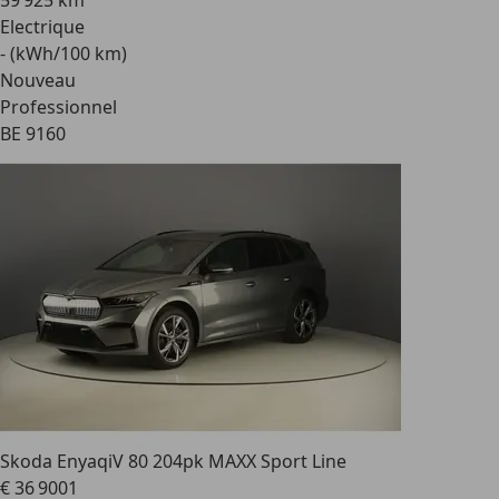
59 925 km
Electrique
- (kWh/100 km)
Nouveau
Professionnel
BE 9160
Skoda Enyaq
iV 80 204pk MAXX Sport Line
€ 36 900
1