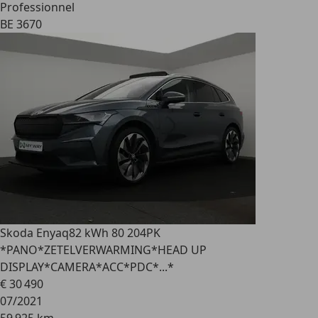
Professionnel
BE 3670
Skoda Enyaq
82 kWh 80 204PK
*PANO*ZETELVERWARMING*HEAD UP
DISPLAY*CAMERA*ACC*PDC*...*
€ 30 490
07/2021