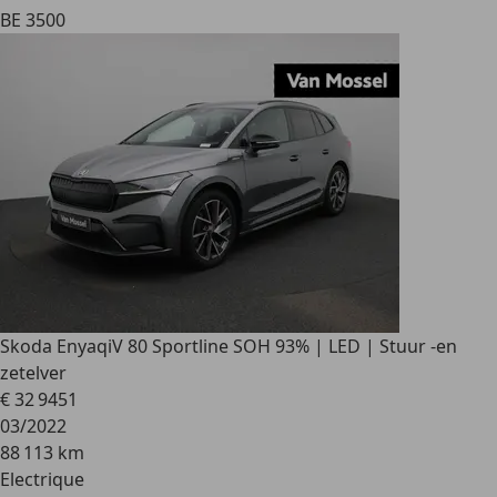
BE 3500
Skoda Enyaq
iV 80 Sportline SOH 93% | LED | Stuur -en
zetelver
€ 32 945
1
03/2022
88 113 km
Electrique