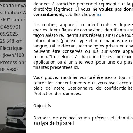
données à caractère personnel reposant sur la 
Skoda Enyaq
82 kWh 85 Sportline /// panoramisch
d’intérêts légitimes. Si vous
ne voulez pas don
schuifdak /// inklapbare trekhaak /// Head-up display ///
consentement
, veuillez cliquer
ici
.
360° camera
Les cookies, appareils ou identifiants en ligne 
€ 46 970
1
(par ex. identifiants de connexion, identifiants a
05/2025
façon aléatoire, identifiants réseau) ainsi que tou
25 548 km
informations (par ex. type et informations de na
langue, taille d’écran, technologies prises en cha
Electrique
peuvent être conservés ou lus sur votre appa
- (kWh/100 km)
reconnaître celui-ci à chacune de ses connexi
Professionnel
application ou à un site Web, pour une ou plus
finalités présentées ici.
BE 9880
Vous pouvez modifier vos préférences à tout 
retirer les consentements que vous avez accord
biais de notre Gestionnaire de confidentialit
Protection des données.
Objectifs
Données de géolocalisation précises et identific
analyse de l’appareil