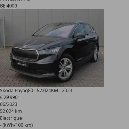
BE 4000
Skoda Enyaq
80 - 52.024KM - 2023
€ 29 990
1
06/2023
52 024 km
Electrique
- (kWh/100 km)