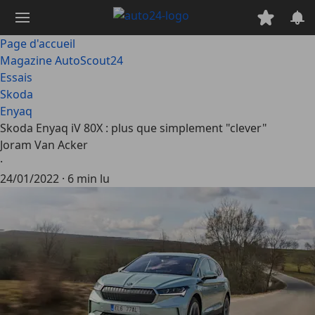
Passer
au
contenu
Page d'accueil
principal
Magazine AutoScout24
Essais
Skoda
Enyaq
Skoda Enyaq iV 80X : plus que simplement "clever"
Joram Van Acker
·
24/01/2022
·
6 min lu