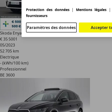
|
Protection des données
Mentions légales
fournisseurs
Paramètres des données
Accepter t
Skoda Enyaq
iV 80 - 82 KWH - 204 PK
€ 35 500
1
05/2023
52 705 km
Electrique
- (kWh/100 km)
Professionnel
BE 3600