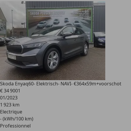
Skoda Enyaq
60- Elektrisch- NAVI- €364x59m+voorschot
€ 34 900
1
01/2023
1 923 km
Electrique
- (kWh/100 km)
Professionnel