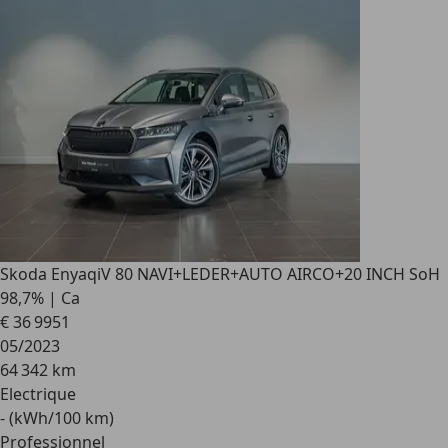
Skoda Enyaq
iV 80 NAVI+LEDER+AUTO AIRCO+20 INCH SoH
98,7% | Ca
€ 36 995
1
05/2023
64 342 km
Electrique
- (kWh/100 km)
Professionnel