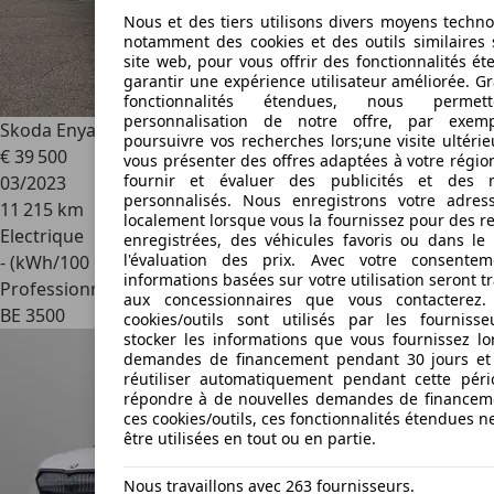
Nous et des tiers utilisons divers moyens techno
notamment des cookies et des outils similaires 
site web, pour vous offrir des fonctionnalités é
garantir une expérience utilisateur améliorée. G
fonctionnalités étendues, nous permet
personnalisation de notre offre, par exem
Skoda Enyaq
iV 80
poursuivre vos recherches lors;une visite ultéri
€ 39 500
vous présenter des offres adaptées à votre régio
fournir et évaluer des publicités et des 
03/2023
personnalisés. Nous enregistrons votre adres
11 215 km
localement lorsque vous la fournissez pour des r
Electrique
enregistrées, des véhicules favoris ou dans le
l'évaluation des prix. Avec votre consentem
- (kWh/100 km)
informations basées sur votre utilisation seront 
Professionnel
aux concessionnaires que vous contacterez. 
BE 3500
cookies/outils sont utilisés par les fourniss
stocker les informations que vous fournissez lo
demandes de financement pendant 30 jours et
réutiliser automatiquement pendant cette pér
répondre à de nouvelles demandes de financem
ces cookies/outils, ces fonctionnalités étendues 
être utilisées en tout ou en partie.
Nous travaillons avec 263 fournisseurs.