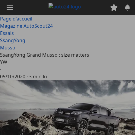
Passer
au
contenu
Page d'accueil
principal
Magazine AutoScout24
Essais
SsangYong
Musso
SsangYong Grand Musso : size matters
YW
·
05/10/2020
·
3 min lu