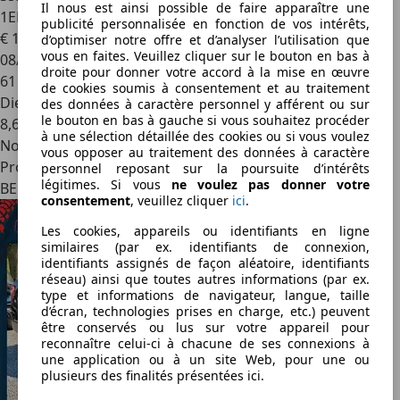
Il nous est ainsi possible de faire apparaître une
1ERPRO - GARANTIE 12MOIS
publicité personnalisée en fonction de vos intérêts,
€ 19 990
d’optimiser notre offre et d’analyser l’utilisation que
vous en faites. Veuillez cliquer sur le bouton en bas à
08/2019
droite pour donner votre accord à la mise en œuvre
61 000 km
de cookies soumis à consentement et au traitement
Diesel
des données à caractère personnel y afférent ou sur
le bouton en bas à gauche si vous souhaitez procéder
8,6 l/100 km (mixte)
à une sélection détaillée des cookies ou si vous voulez
Nouveau
vous opposer au traitement des données à caractère
Professionnel
personnel reposant sur la poursuite d’intérêts
légitimes. Si vous
ne voulez pas donner votre
BE 7033
consentement
, veuillez cliquer
ici
.
Les cookies, appareils ou identifiants en ligne
similaires (par ex. identifiants de connexion,
identifiants assignés de façon aléatoire, identifiants
réseau) ainsi que toutes autres informations (par ex.
type et informations de navigateur, langue, taille
d’écran, technologies prises en charge, etc.) peuvent
être conservés ou lus sur votre appareil pour
reconnaître celui-ci à chacune de ses connexions à
une application ou à un site Web, pour une ou
plusieurs des finalités présentées ici.