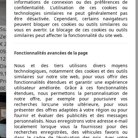
informations de connexion ou des préférences de
confidentialité. L'utilisation de ces cookies ou
technologies similaires ne peut généralement pas
être désactivée. Cependant, certains navigateurs
peuvent bloquer ces cookies ou outils similaires ou
SsangYong Musso
2.2 Turbo e-Xdi - 4WD - Carplay -
vous en avertir. Le blocage de ces cookies ou outils
similaires peut affecter la fonctionnalité du site web.
Zetelkoeling - Camera - DAB
€ 21 999
1
09/2021
Fonctionnalités avancées de la page
121 050 km
Nous et des tiers utilisons divers moyens
Diesel
technologiques, notamment des cookies et des outils
9,1 l/100 km (mixte)
similaires sur notre site web, pour vous offrir des
Professionnel
fonctionnalités étendues et garantir une expérience
utilisateur améliorée. Grâce à ces fonctionnalités
BE 9620
étendues, nous permettons la personnalisation de
notre offre, par exemple pour poursuivre vos
recherches lors;une visite ultérieure, pour vous
présenter des offres adaptées à votre région ou pour
fournir et évaluer des publicités et des messages
personnalisés. Nous enregistrons votre adresse e-mail
localement lorsque vous la fournissez pour des
recherches enregistrées, des véhicules favoris ou
dans le cadre de l'évaluation des prix. Avec votre