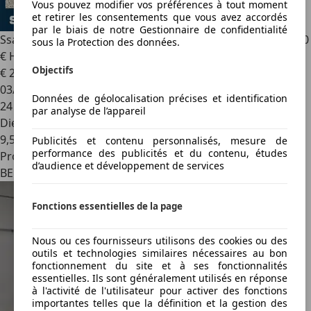
Vous pouvez modifier vos préférences à tout moment
et retirer les consentements que vous avez accordés
par le biais de notre Gestionnaire de confidentialité
SsangYong Musso
2.2 Turbo 181 CV AUTO | VOLET | 24.600
sous la Protection des données.
€ HTVA
Objectifs
€ 29 800
1
03/2022
Données de géolocalisation précises et identification
24 543 km
par analyse de l’appareil
Diesel
9,5 l/100 km (mixte)
Publicités et contenu personnalisés, mesure de
performance des publicités et du contenu, études
Professionnel
d’audience et développement de services
BE 6927
Fonctions essentielles de la page
Nous ou ces fournisseurs utilisons des cookies ou des
outils et technologies similaires nécessaires au bon
fonctionnement du site et à ses fonctionnalités
essentielles. Ils sont généralement utilisés en réponse
à l'activité de l'utilisateur pour activer des fonctions
importantes telles que la définition et la gestion des