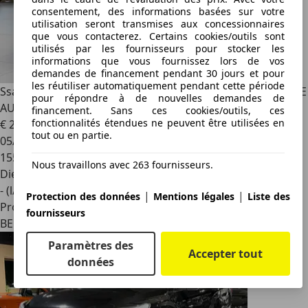
consentement, des informations basées sur votre
utilisation seront transmises aux concessionnaires
que vous contacterez. Certains cookies/outils sont
utilisés par les fournisseurs pour stocker les
informations que vous fournissez lors de vos
demandes de financement pendant 30 jours et pour
les réutiliser automatiquement pendant cette période
SsangYong Musso
2.2 TURBO 202CV e-XDI 4WD TVAC BOITE
pour répondre à de nouvelles demandes de
AUTO FULL OPTIONS
financement. Sans ces cookies/outils, ces
fonctionnalités étendues ne peuvent être utilisées en
€ 22 990
1
tout ou en partie.
05/2023
155 720 km
Nous travaillons avec 263 fournisseurs.
Diesel
- (l/100 km)
|
|
Protection des données
Mentions légales
Liste des
Professionnel
fournisseurs
BE 6061
Paramètres des
Accepter tout
données