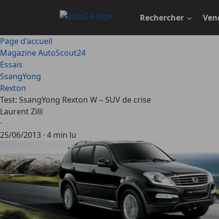
Passer
au
Rechercher
Ven
contenu
principal
Page d'accueil
Magazine AutoScout24
Essais
SsangYong
Rexton
Test: SsangYong Rexton W – SUV de crise
Laurent Zilli
·
25/06/2013
·
4 min lu