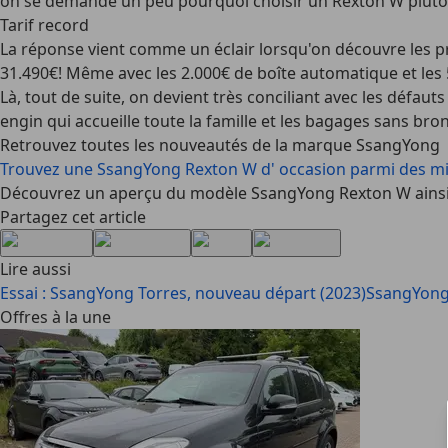
on se demande un peu pourquoi choisir un Rexton W plutô
Tarif record
La réponse vient comme un éclair lorsqu'on découvre les pr
31.490€! Même avec les 2.000€ de boîte automatique et les 
Là, tout de suite, on devient très conciliant avec les défau
engin qui accueille toute la famille et les bagages sans br
Retrouvez toutes les nouveautés de la marque SsangYong
Trouvez une SsangYong Rexton W d' occasion parmi des mil
Découvrez un aperçu du modèle SsangYong Rexton W ainsi 
Partagez cet article
Lire aussi
Essai : SsangYong Torres, nouveau départ (2023)
SsangYong
Offres à la une