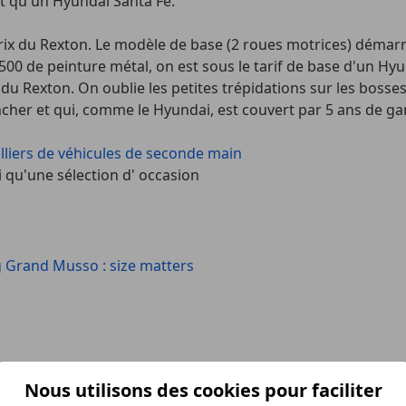
t qu'un Hyundai Santa Fe.
ix du Rexton. Le modèle de base (2 roues motrices) démarre
500 de peinture métal, on est sous le tarif de base d'un Hy
ts du Rexton. On oublie les petites trépidations sur les boss
oncher et qui, comme le Hyundai, est couvert par 5 ans de g
liers de véhicules de seconde main
qu'une sélection d' occasion
 Grand Musso : size matters
Nous utilisons des cookies pour faciliter