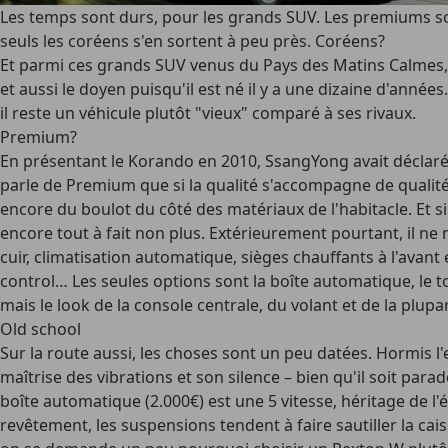
Les temps sont durs, pour les grands SUV. Les premiums so
seuls les coréens s'en sortent à peu près. Coréens?
Et parmi ces grands SUV venus du Pays des Matins Calmes
et aussi le doyen puisqu'il est né il y a une dizaine d'anné
il reste un véhicule plutôt "vieux" comparé à ses rivaux.
Premium?
En présentant le Korando en 2010, SsangYong avait déclar
parle de Premium que si la qualité s'accompagne de qualité 
encore du boulot du côté des matériaux de l'habitacle. Et 
encore tout à fait non plus. Extérieurement pourtant, il 
cuir, climatisation automatique, sièges chauffants à l'avant 
control… Les seules options sont la boîte automatique, le t
mais le look de la console centrale, du volant et de la plu
Old school
Sur la route aussi, les choses sont un peu datées. Hormis l'
maîtrise des vibrations et son silence – bien qu'il soit par
boîte automatique (2.000€) est une 5 vitesse, héritage de l
revêtement, les suspensions tendent à faire sautiller la cai