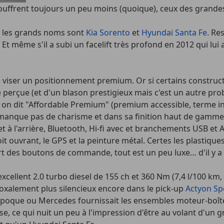
uffrent toujours un peu moins (quoique), ceux des grandes
, les grands noms sont
Kia Sorento
et
Hyundai Santa Fe.
Res
es. Et même s'il a subi un facelift très profond en 2012 qui 
é viser un positionnement premium. Or si certains constru
perçue (et d'un blason prestigieux mais c'est un autre probl
si on dit "Affordable Premium" (premium accessible, terme i
ne manque pas de charisme et dans sa finition haut de gam
et à l'arrière, Bluetooth, Hi-fi avec et branchements USB et A
oit ouvrant, le GPS et la peinture métal. Certes les plastiq
part des boutons de commande, tout est un peu luxe… d'il y a
excellent 2.0 turbo diesel de 155 ch et 360 Nm (7,4 l/100 km,
adoxalement plus silencieux encore dans le pick-up
Actyon Sp
'époque ou Mercedes fournissait les ensembles moteur-boîte,
sse, ce qui nuit un peu à l'impression d'être au volant d'un 