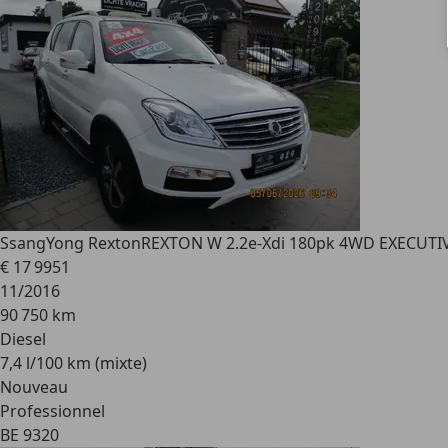
SsangYong Rexton
REXTON W 2.2e-Xdi 180pk 4WD EXECUT
€ 17 995
1
11/2016
90 750 km
Diesel
7,4 l/100 km (mixte)
Nouveau
Professionnel
BE 9320