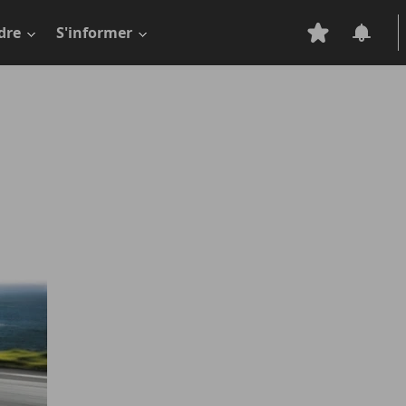
dre
S'informer