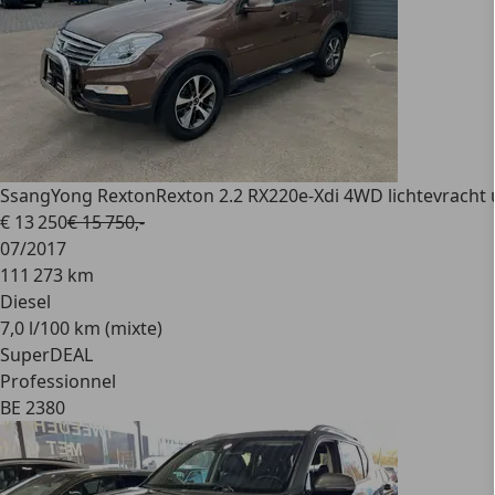
SsangYong Rexton
Rexton 2.2 RX220e-Xdi 4WD lichtevracht u
€ 13 250
€ 15 750,-
07/2017
111 273 km
Diesel
7,0 l/100 km (mixte)
SuperDEAL
Professionnel
BE 2380