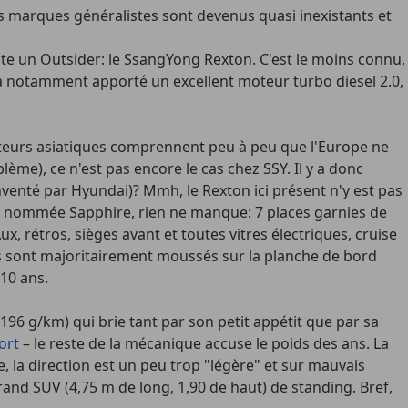
 marques généralistes sont devenus quasi inexistants et
te un Outsider: le SsangYong Rexton. C'est le moins connu,
lui a notamment apporté un excellent moteur turbo diesel 2.0,
cteurs asiatiques comprennent peu à peu que l'Europe ne
ème), ce n'est pas encore le cas chez SSY. Il y a donc
nventé par Hyundai)? Mmh, le Rexton ici présent n'y est pas
me nommée Sapphire, rien ne manque: 7 places garnies de
ux, rétros, sièges avant et toutes vitres électriques, cruise
ues sont majoritairement moussés sur la planche de bord
 10 ans.
 196 g/km) qui brie tant par son petit appétit que par sa
ort
– le reste de la mécanique accuse le poids des ans. La
 la direction est un peu trop "légère" et sur mauvais
grand SUV (4,75 m de long, 1,90 de haut) de standing. Bref,