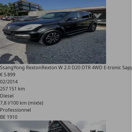
SsangYong Rexton
Rexton W 2.0 D20 DTR 4WD E-tronic Sap
€ 5 899
02/2014
257 151 km
Diesel
7,8 l/100 km (mixte)
Professionnel
BE 1910