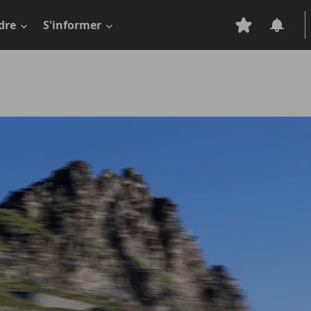
dre
S'informer