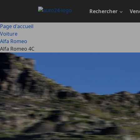
Passer
au
Rechercher
Ven
contenu
principal
Page d'accueil
Voiture
Alfa Romeo
Alfa Romeo 4C