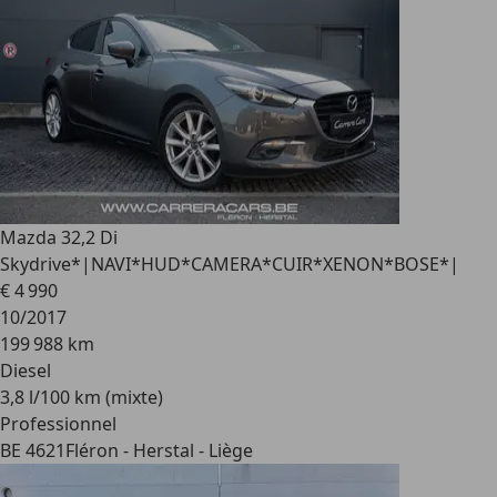
Mazda 3
2,2 Di
Skydrive*|NAVI*HUD*CAMERA*CUIR*XENON*BOSE*|
€ 4 990
10/2017
199 988 km
Diesel
3,8 l/100 km (mixte)
Professionnel
BE 4621
Fléron - Herstal - Liège