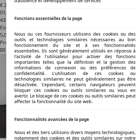
d’audience et développement de services
€ 20 950
01/2020
Fonctions essentielles de la page
43 774 km
Essence
Nous ou ces fournisseurs utilisons des cookies ou des
5,0 l/100 km (mixte)
outils et technologies similaires nécessaires au bon
Professionnel
fonctionnement du site et à ses fonctionnalités
BE 2580
Putte
essentielles. Ils sont généralement utilisés en réponse à
l'activité de l'utilisateur pour activer des fonctions
importantes telles que la définition et la gestion des
informations de connexion ou des préférences de
confidentialité. L'utilisation de ces cookies ou
technologies similaires ne peut généralement pas être
désactivée. Cependant, certains navigateurs peuvent
bloquer ces cookies ou outils similaires ou vous en
avertir. Le blocage de ces cookies ou outils similaires peut
affecter la fonctionnalité du site web.
Fonctionnalités avancées de la page
Nous et des tiers utilisons divers moyens technologiques,
notamment des cookies et des outils similaires sur notre