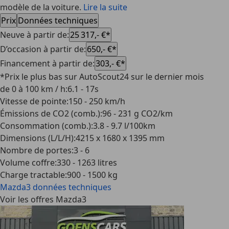
modèle de la voiture.
Lire la suite
Prix
Données techniques
Neuve à partir de
:
25 317,- €*
D’occasion à partir de
:
650,- €*
Financement à partir de
:
303,- €*
*Prix le plus bas sur AutoScout24 sur le dernier mois
de 0 à 100 km / h
:
6.1 - 17s
Vitesse de pointe
:
150 - 250 km/h
Émissions de CO2 (comb.)
:
96 - 231 g CO2/km
Consommation (comb.)
:
3.8 - 9.7 l/100km
Dimensions (L/L/H)
:
4215 x 1680 x 1395 mm
Nombre de portes
:
3 - 6
Volume coffre
:
330 - 1263 litres
Charge tractable
:
900 - 1500 kg
Mazda3
données techniques
Voir les offres Mazda3