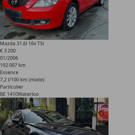
Mazda 3
1.6i 16v TSi
€ 3 200
01/2006
192 007 km
Essence
7,2 l/100 km (mixte)
Particulier
BE 1410
Waterloo