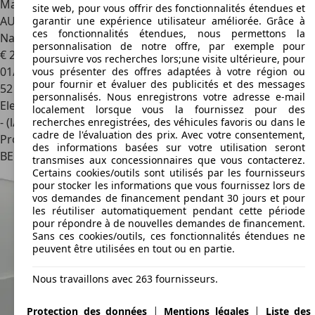
Mazda 3
3 Sedan 2.0i e-Skyactiv * Steveny SMS
site web, pour vous offrir des fonctionnalités étendues et
AUTOMOTIVE * Garantie EUROP ASSISTANCE * Caméra *
garantir une expérience utilisateur améliorée. Grâce à
ces fonctionnalités étendues, nous permettons la
Navi *Carplay * Sièges chauffants
personnalisation de notre offre, par exemple pour
€ 20 990
poursuivre vos recherches lors;une visite ultérieure, pour
01/2024
vous présenter des offres adaptées à votre région ou
pour fournir et évaluer des publicités et des messages
52 137 km
personnalisés. Nous enregistrons votre adresse e-mail
Electrique/Essence
localement lorsque vous la fournissez pour des
- (l/100 km)
recherches enregistrées, des véhicules favoris ou dans le
cadre de l'évaluation des prix. Avec votre consentement,
Professionnel
des informations basées sur votre utilisation seront
BE 6220
Fleurus
transmises aux concessionnaires que vous contacterez.
Certains cookies/outils sont utilisés par les fournisseurs
pour stocker les informations que vous fournissez lors de
vos demandes de financement pendant 30 jours et pour
les réutiliser automatiquement pendant cette période
pour répondre à de nouvelles demandes de financement.
Sans ces cookies/outils, ces fonctionnalités étendues ne
peuvent être utilisées en tout ou en partie.
Nous travaillons avec 263 fournisseurs.
|
|
Protection des données
Mentions légales
Liste des