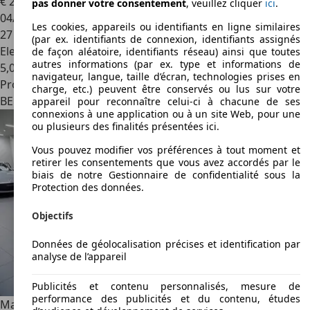
€ 23 999
pas donner votre consentement
, veuillez cliquer
ici
.
04/2024
Les cookies, appareils ou identifiants en ligne similaires
27 023 km
(par ex. identifiants de connexion, identifiants assignés
Electrique/Essence
de façon aléatoire, identifiants réseau) ainsi que toutes
autres informations (par ex. type et informations de
5,0 l/100 km (mixte)
navigateur, langue, taille d’écran, technologies prises en
Professionnel
charge, etc.) peuvent être conservés ou lus sur votre
BE 6800
Recogne
appareil pour reconnaître celui-ci à chacune de ses
connexions à une application ou à un site Web, pour une
ou plusieurs des finalités présentées ici.
Vous pouvez modifier vos préférences à tout moment et
retirer les consentements que vous avez accordés par le
biais de notre Gestionnaire de confidentialité sous la
Protection des données.
Objectifs
Données de géolocalisation précises et identification par
analyse de l’appareil
Publicités et contenu personnalisés, mesure de
performance des publicités et du contenu, études
Mazda 3
Hatchback 2.0i e-Skyactiv-G Skydrive