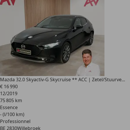
Mazda 3
2.0 Skyactiv-G Skycruise ** ACC | Zetel/Stuurve...
€ 16 990
12/2019
75 805 km
Essence
- (l/100 km)
Professionnel
BE 2830
Willebroek