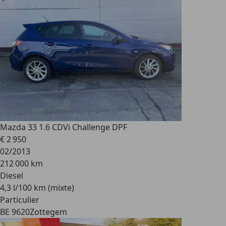
Mazda 3
3 1.6 CDVi Challenge DPF
€ 2 950
02/2013
212 000 km
Diesel
4,3 l/100 km (mixte)
Particulier
BE 9620
Zottegem