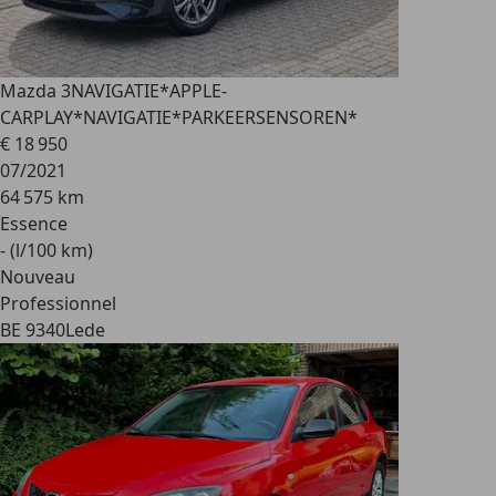
Mazda 3
NAVIGATIE*APPLE-
CARPLAY*NAVIGATIE*PARKEERSENSOREN*
€ 18 950
07/2021
64 575 km
Essence
- (l/100 km)
Nouveau
Professionnel
BE 9340
Lede