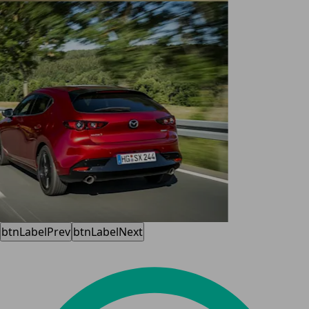
btnLabelPrev
btnLabelNext