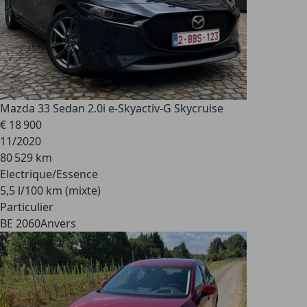
Mazda 3
3 Sedan 2.0i e-Skyactiv-G Skycruise
€ 18 900
11/2020
80 529 km
Electrique/Essence
5,5 l/100 km (mixte)
Particulier
BE 2060
Anvers