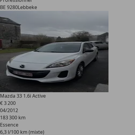
Professionnel
BE 9280
Lebbeke
Mazda 3
3 1.6i Active
€ 3 200
04/2012
183 300 km
Essence
6,3 l/100 km (mixte)