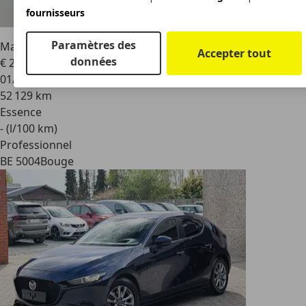
fournisseurs
Paramètres des
Mazda 3
Hatchback 2.0i e-Skyactiv-G Homura MY24
Accepter tout
données
€ 21 490
01/2024
52 129 km
Essence
- (l/100 km)
Professionnel
BE 5004
Bouge