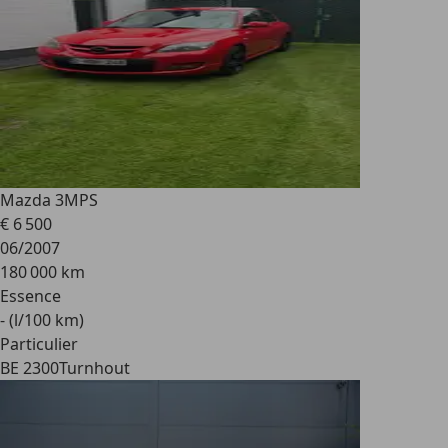
Mazda 3
MPS
€ 6 500
06/2007
180 000 km
Essence
- (l/100 km)
Particulier
BE 2300
Turnhout