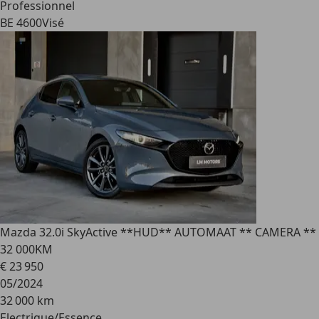
Professionnel
BE 4600
Visé
Mazda 3
2.0i SkyActive **HUD** AUTOMAAT ** CAMERA **
32 000KM
€ 23 950
05/2024
32 000 km
Electrique/Essence