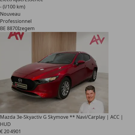
- (l/100 km)
Nouveau
Professionnel
BE 8870
Izegem
Mazda 3
e-Skyactiv G Skymove ** Navi/Carplay | ACC |
HUD
€ 20 490
1