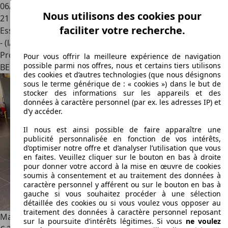
06/2021
Nous utilisons des cookies pour
21 008 km
faciliter votre recherche.
Essence
- (l/100 km)
Professionnel
Pour vous offrir la meilleure expérience de navigation
possible parmi nos offres, nous et certains tiers utilisons
BE 2830
Willebroek
des cookies et d’autres technologies (que nous désignons
sous le terme générique de : « cookies ») dans le but de
stocker des informations sur les appareils et des
données à caractère personnel (par ex. les adresses IP) et
d’y accéder.
Il nous est ainsi possible de faire apparaître une
publicité personnalisée en fonction de vos intérêts,
d’optimiser notre offre et d’analyser l’utilisation que vous
en faites. Veuillez cliquer sur le bouton en bas à droite
pour donner votre accord à la mise en œuvre de cookies
soumis à consentement et au traitement des données à
caractère personnel y afférent ou sur le bouton en bas à
gauche si vous souhaitez procéder à une sélection
détaillée des cookies ou si vous voulez vous opposer au
traitement des données à caractère personnel reposant
Mazda 3
3 Sedan 2.0i e-Skyactiv-G Skycruise
sur la poursuite d’intérêts légitimes. Si vous
ne voulez