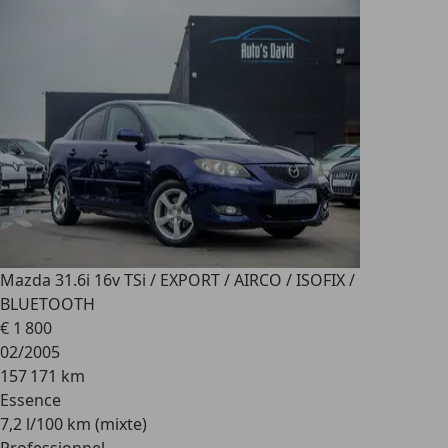
Mazda 3
1.6i 16v TSi / EXPORT / AIRCO / ISOFIX /
BLUETOOTH
€ 1 800
02/2005
157 171 km
Essence
7,2 l/100 km (mixte)