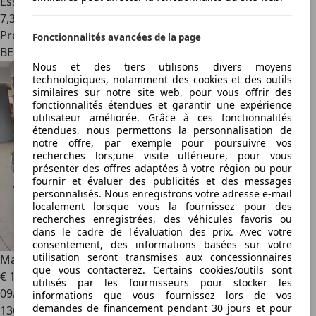
Essence
7,3 l/100 km (mixte)
Professionnel
Fonctionnalités avancées de la page
BE 7863
Nous et des tiers utilisons divers moyens
technologiques, notamment des cookies et des outils
similaires sur notre site web, pour vous offrir des
fonctionnalités étendues et garantir une expérience
utilisateur améliorée. Grâce à ces fonctionnalités
étendues, nous permettons la personnalisation de
notre offre, par exemple pour poursuivre vos
recherches lors;une visite ultérieure, pour vous
présenter des offres adaptées à votre région ou pour
fournir et évaluer des publicités et des messages
personnalisés. Nous enregistrons votre adresse e-mail
localement lorsque vous la fournissez pour des
recherches enregistrées, des véhicules favoris ou
dans le cadre de l'évaluation des prix. Avec votre
consentement, des informations basées sur votre
utilisation seront transmises aux concessionnaires
Mazda 3
2.0 SKYACTIV-G Sense + winterset
que vous contacterez. Certains cookies/outils sont
€ 10 250
utilisés par les fournisseurs pour stocker les
09/2014
informations que vous fournissez lors de vos
demandes de financement pendant 30 jours et pour
136 190 km