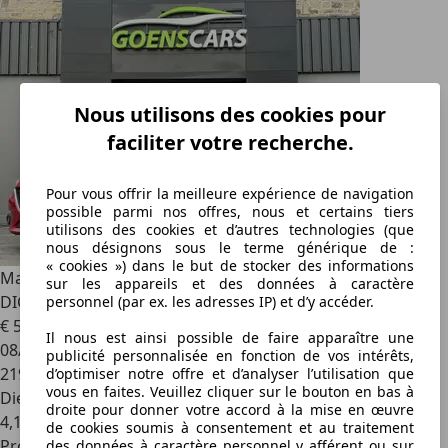
Nous utilisons des cookies pour
faciliter votre recherche.
Pour vous offrir la meilleure expérience de navigation
possible parmi nos offres, nous et certains tiers
utilisons des cookies et d’autres technologies (que
nous désignons sous le terme générique de :
« cookies ») dans le but de stocker des informations
Mazda 3
3 2.2D CRUISE,SIÈGES CHAUFFANTS,GPS,CLIM
sur les appareils et des données à caractère
DIGITALE,RADAR,PRETE A IMMATRICULER,GARANTIE…
personnel (par ex. les adresses IP) et d’y accéder.
€ 5 450
Il nous est ainsi possible de faire apparaître une
08/2015
publicité personnalisée en fonction de vos intérêts,
219 000 km
d’optimiser notre offre et d’analyser l’utilisation que
vous en faites. Veuillez cliquer sur le bouton en bas à
Diesel
droite pour donner votre accord à la mise en œuvre
4,1 l/100 km (mixte)
de cookies soumis à consentement et au traitement
Professionnel
des données à caractère personnel y afférent ou sur