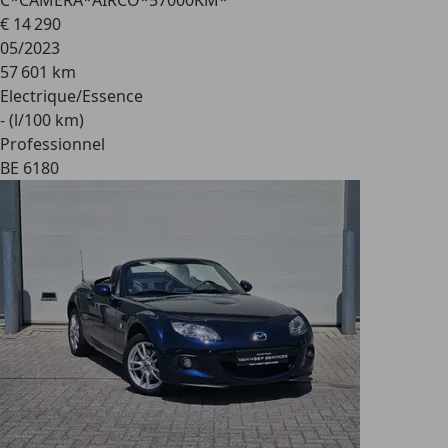
C*CAMERA*AIRCO*57000KM*
€ 14 290
05/2023
57 601 km
Electrique/Essence
- (l/100 km)
Professionnel
BE 6180