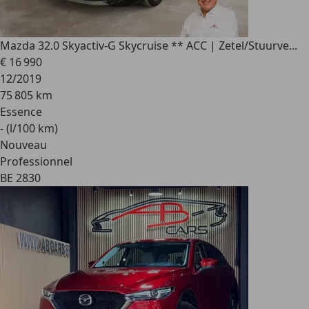
Mazda 3
2.0 Skyactiv-G Skycruise ** ACC | Zetel/Stuurve...
€ 16 990
12/2019
75 805 km
Essence
- (l/100 km)
Nouveau
Professionnel
BE 2830