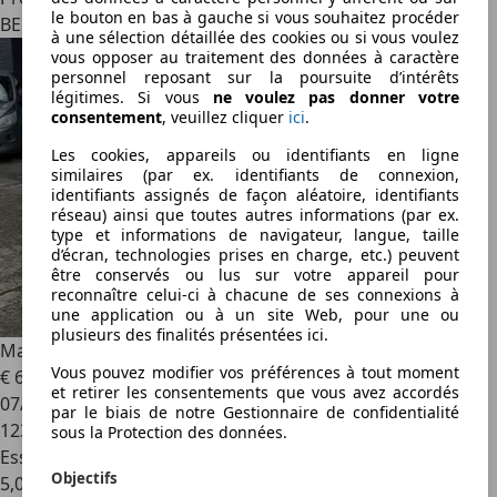
le bouton en bas à gauche si vous souhaitez procéder
BE 5660
à une sélection détaillée des cookies ou si vous voulez
vous opposer au traitement des données à caractère
personnel reposant sur la poursuite d’intérêts
légitimes. Si vous
ne voulez pas donner votre
consentement
, veuillez cliquer
ici
.
Les cookies, appareils ou identifiants en ligne
similaires (par ex. identifiants de connexion,
identifiants assignés de façon aléatoire, identifiants
réseau) ainsi que toutes autres informations (par ex.
type et informations de navigateur, langue, taille
d’écran, technologies prises en charge, etc.) peuvent
être conservés ou lus sur votre appareil pour
reconnaître celui-ci à chacune de ses connexions à
une application ou à un site Web, pour une ou
plusieurs des finalités présentées ici.
Mazda 2
1.3i * Kenko * PDC * Airco * Zetel Verw
Vous pouvez modifier vos préférences à tout moment
€ 6 450
et retirer les consentements que vous avez accordés
07/2013
par le biais de notre Gestionnaire de confidentialité
123 780 km
sous la Protection des données.
Essence
Objectifs
5,0 l/100 km (mixte)