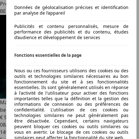
Professionnel
Données de géolocalisation précises et identification
BE 3020
par analyse de l’appareil
Publicités et contenu personnalisés, mesure de
performance des publicités et du contenu, études
d’audience et développement de services
Fonctions essentielles de la page
Nous ou ces fournisseurs utilisons des cookies ou des
outils et technologies similaires nécessaires au bon
fonctionnement du site et à ses fonctionnalités
essentielles. Ils sont généralement utilisés en réponse
à l'activité de l'utilisateur pour activer des fonctions
importantes telles que la définition et la gestion des
Mazda MX-5
MX-5 Roadster Coupé / belge / garantie / très
informations de connexion ou des préférences de
belle
confidentialité. L'utilisation de ces cookies ou
technologies similaires ne peut généralement pas
€ 9 990
être désactivée. Cependant, certains navigateurs
08/2008
peuvent bloquer ces cookies ou outils similaires ou
149 900 km
vous en avertir. Le blocage de ces cookies ou outils
similaires peut affecter la fonctionnalité du site web.