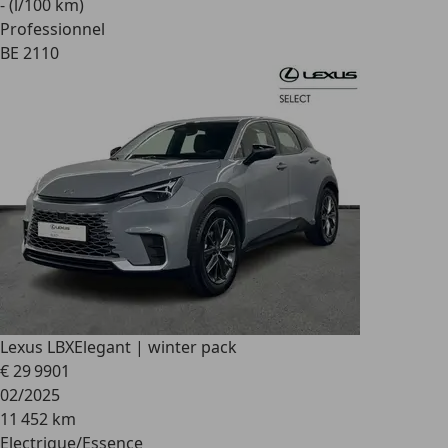
- (l/100 km)
Professionnel
BE 2110
Lexus LBX
Elegant | winter pack
€ 29 990
1
02/2025
11 452 km
Electrique/Essence