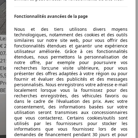
Fonctionnalités avancées de la page
Nous et des tiers utilisons divers moyens
technologiques, notamment des cookies et des outils
Lexus RX 450h
RX 450h 3.5i V6 Executive Line E-CVT
similaires sur notre site web, pour vous offrir des
€ 24 990
fonctionnalités étendues et garantir une expérience
utilisateur améliorée. Grâce à ces fonctionnalités
07/2016
étendues, nous permettons la personnalisation de
215 568 km
notre offre, par exemple pour poursuivre vos
Electrique/Essence
recherches lors;une visite ultérieure, pour vous
présenter des offres adaptées à votre région ou pour
5,5 l/100 km (mixte)
fournir et évaluer des publicités et des messages
Professionnel
personnalisés. Nous enregistrons votre adresse e-mail
BE 1701
localement lorsque vous la fournissez pour des
recherches enregistrées, des véhicules favoris ou
dans le cadre de l'évaluation des prix. Avec votre
consentement, des informations basées sur votre
utilisation seront transmises aux concessionnaires
que vous contacterez. Certains cookies/outils sont
utilisés par les fournisseurs pour stocker les
informations que vous fournissez lors de vos
demandes de financement pendant 30 jours et pour