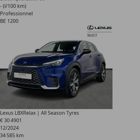
- (l/100 km)
Professionnel
BE 1200
Lexus LBX
Relax | All Season Tyres
€ 30 490
1
12/2024
34 585 km