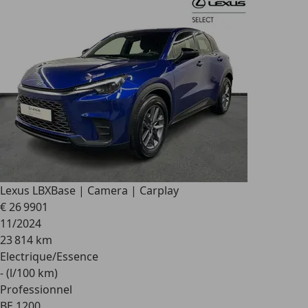
Lexus LBX
Base | Camera | Carplay
€ 26 990
1
11/2024
23 814 km
Electrique/Essence
- (l/100 km)
Professionnel
BE 1200