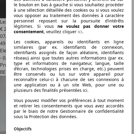
le bouton en bas à gauche si vous souhaitez procéder
à une sélection détaillée des cookies ou si vous voulez
vous opposer au traitement des données à caractère
personnel reposant sur la poursuite d’intérêts
Lexus UX 250h
2.0 250h Explore Line FWD 5d 112kW
légitimes. Si vous
ne voulez pas donner votre
€ 23 490
1
consentement
, veuillez cliquer
ici
.
07/2019
Les cookies, appareils ou identifiants en ligne
49 000 km
similaires (par ex. identifiants de connexion,
Electrique/Essence
identifiants assignés de façon aléatoire, identifiants
- (l/100 km)
réseau) ainsi que toutes autres informations (par ex.
type et informations de navigateur, langue, taille
Professionnel
d’écran, technologies prises en charge, etc.) peuvent
BE 1070
être conservés ou lus sur votre appareil pour
reconnaître celui-ci à chacune de ses connexions à
une application ou à un site Web, pour une ou
plusieurs des finalités présentées ici.
Vous pouvez modifier vos préférences à tout moment
et retirer les consentements que vous avez accordés
par le biais de notre Gestionnaire de confidentialité
sous la Protection des données.
Objectifs