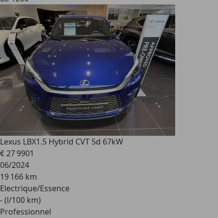
Lexus LBX
1.5 Hybrid CVT 5d 67kW
€ 27 990
1
06/2024
19 166 km
Electrique/Essence
- (l/100 km)
Professionnel