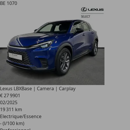
BE 1070
Lexus LBX
Base | Camera | Carplay
€ 27 990
1
02/2025
19 311 km
Electrique/Essence
- (l/100 km)