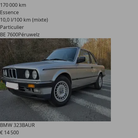
170 000 km
Essence
10,0 l/100 km (mixte)
Particulier
BE 7600
Péruwelz
BMW 323
BAUR
€ 14 500