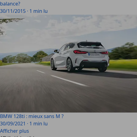
balance?
30/11/2015
·
1 min lu
BMW 128ti : mieux sans M ?
30/09/2021
·
1 min lu
Afficher plus