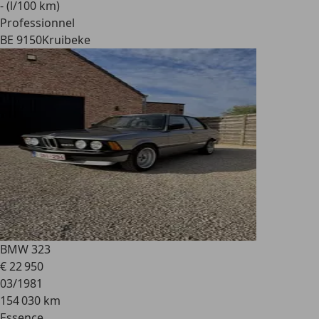
- (l/100 km)
Professionnel
BE 9150
Kruibeke
BMW 323
€ 22 950
03/1981
154 030 km
Essence