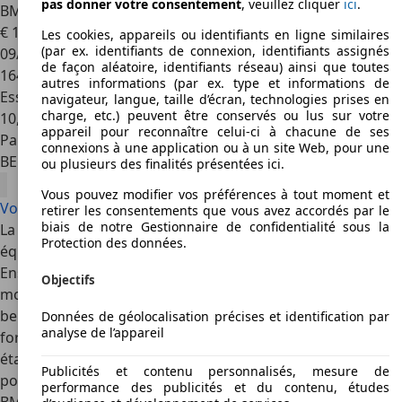
pas donner votre consentement
, veuillez cliquer
ici
.
BMW 323
323iA
€ 12 000
Les cookies, appareils ou identifiants en ligne similaires
(par ex. identifiants de connexion, identifiants assignés
09/1999
de façon aléatoire, identifiants réseau) ainsi que toutes
164 000 km
autres informations (par ex. type et informations de
Essence
navigateur, langue, taille d’écran, technologies prises en
charge, etc.) peuvent être conservés ou lus sur votre
10,0 l/100 km (mixte)
appareil pour reconnaître celui-ci à chacune de ses
Particulier
connexions à une application ou à un site Web, pour une
BE 7600
Péruwelz
ou plusieurs des finalités présentées ici.
Vous pouvez modifier vos préférences à tout moment et
Voir toutes les offres BMW 323
retirer les consentements que vous avez accordés par le
biais de notre Gestionnaire de confidentialité sous la
La BMW 323 était la seule voiture de la nouvelle série à être
Protection des données.
équipée de doubles amortisseurs silencieux version sport.
Ensuite et jusqu'en 1994, La BMW 323 fut construite avec
Objectifs
moteur modifié à 150 chevaux et exclusivement en version
berline. Dans la série de construction E36 jusqu'en 2000 les
Données de géolocalisation précises et identification par
analyse de l’appareil
formes de carrosserie furent diversifiées et la BMW323i
était alors disponible en berline, en Touring, en
coupé
deux
Publicités et contenu personnalisés, mesure de
portes, en décapotable à toit en tissu, ainsi qu'en
performance des publicités et du contenu, études