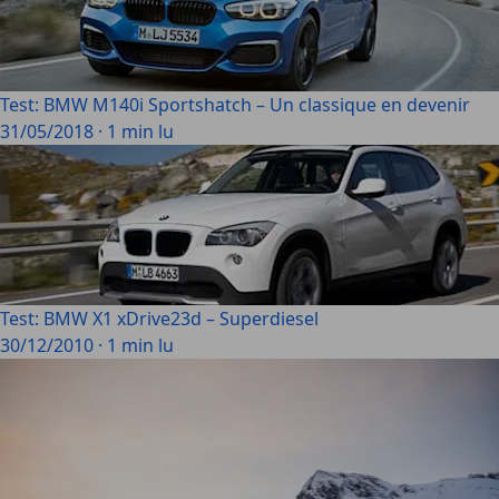
Test: BMW M140i Sportshatch – Un classique en devenir
31/05/2018
·
1 min lu
Test: BMW X1 xDrive23d – Superdiesel
30/12/2010
·
1 min lu