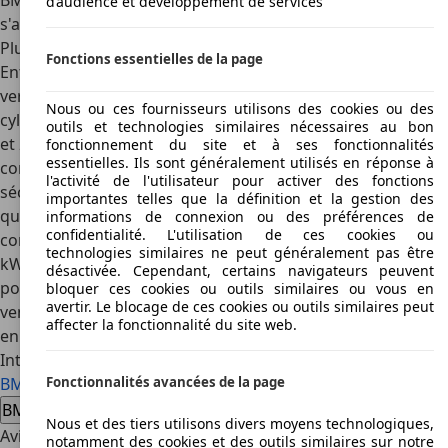
BMW323ti compact avec hayon et turbo. La construction
d’audience et développement de services
s'arrêta définitivement en 2004.
Plus de résistance aux impacts pour la BMW 323
Fonctions essentielles de la page
Entre 1998 et 2000 la BMW 323 ne fut plus construite qu'en
version berline, décapotable et coupé avec un moteur six
Nous ou ces fournisseurs utilisons des cookies ou des
cylindres qui atteignait 125 kW (170 chevaux) de puissance
outils et technologies similaires nécessaires au bon
et 233km/h de vitesse maximale. Dans cette série E46 le
fonctionnement du site et à ses fonctionnalités
essentielles. Ils sont généralement utilisés en réponse à
constructeur rigidifia la cellule passager afin d'améliorer la
l'activité de l'utilisateur pour activer des fonctions
sécurité lors d'impacts, ce sur quoi la série avait révélé
importantes telles que la définition et la gestion des
quelques faiblesses auparavant. Dans la série de
informations de connexion ou des préférences de
confidentialité. L'utilisation de ces cookies ou
construction E90, la BMW 323i ayant une puissance de 130
technologies similaires ne peut généralement pas être
kW (177 chevaux) et une vitesse maximale de 228 km/h
désactivée. Cependant, certains navigateurs peuvent
pour une consommation moyenne de 8,3 litres ne fut plus
bloquer ces cookies ou outils similaires ou vous en
avertir. Le blocage de ces cookies ou outils similaires peut
vendue que sur quelques marchés étrangers et disparut
affecter la fonctionnalité du site web.
en Allemagne du programme du constructeur munichois.
Intéressé par l'BMW 323
BMW 323 voiture d'occasion
BMW 323 nouvelle voiture
Fonctionnalités avancées de la page
BMW 323 offres concessionnaire
Nous et des tiers utilisons divers moyens technologiques,
Avis sur le véhicule BMW 323
notamment des cookies et des outils similaires sur notre