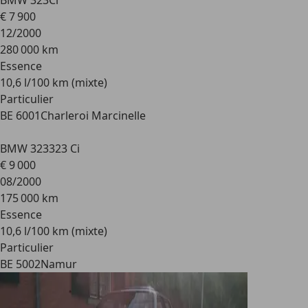
BMW 323
Ci
€ 7 900
12/2000
280 000 km
Essence
10,6 l/100 km (mixte)
Particulier
BE 6001
Charleroi Marcinelle
BMW 323
323 Ci
€ 9 000
08/2000
175 000 km
Essence
10,6 l/100 km (mixte)
Particulier
BE 5002
Namur