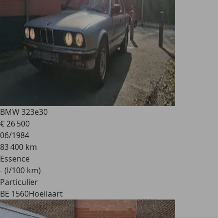
BMW 323
e30
€ 26 500
06/1984
83 400 km
Essence
- (l/100 km)
Particulier
BE 1560
Hoeilaart