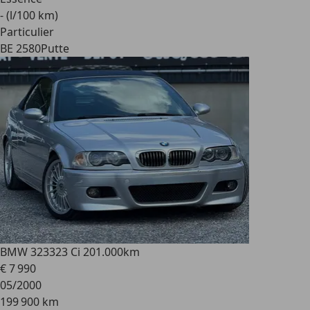
- (l/100 km)
Particulier
BE 2580
Putte
BMW 323
323 Ci 201.000km
€ 7 990
05/2000
199 900 km