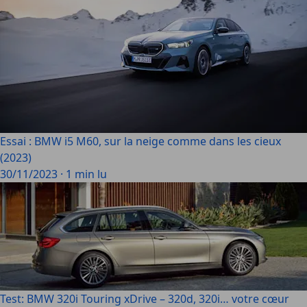
Essai : BMW i5 M60, sur la neige comme dans les cieux
(2023)
30/11/2023
·
1 min lu
Test: BMW 320i Touring xDrive – 320d, 320i… votre cœur