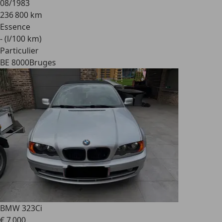
08/1983
236 800 km
Essence
- (l/100 km)
Particulier
BE 8000
Bruges
BMW 323
Ci
€ 7 000