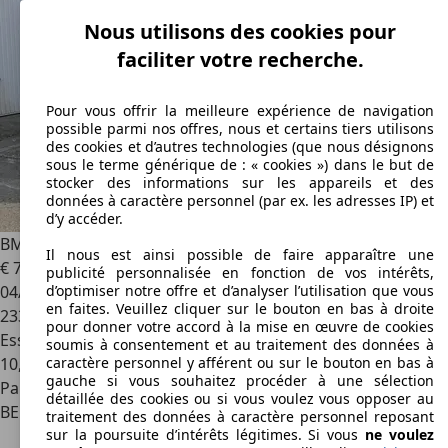
Nous utilisons des cookies pour
faciliter votre recherche.
Pour vous offrir la meilleure expérience de navigation
possible parmi nos offres, nous et certains tiers utilisons
des cookies et d’autres technologies (que nous désignons
sous le terme générique de : « cookies ») dans le but de
stocker des informations sur les appareils et des
données à caractère personnel (par ex. les adresses IP) et
d’y accéder.
BMW 323
Ci
Il nous est ainsi possible de faire apparaître une
€ 7 500
publicité personnalisée en fonction de vos intérêts,
04/2000
d’optimiser notre offre et d’analyser l’utilisation que vous
en faites. Veuillez cliquer sur le bouton en bas à droite
233 171 km
pour donner votre accord à la mise en œuvre de cookies
Essence
soumis à consentement et au traitement des données à
10,6 l/100 km (mixte)
caractère personnel y afférent ou sur le bouton en bas à
gauche si vous souhaitez procéder à une sélection
Particulier
détaillée des cookies ou si vous voulez vous opposer au
BE 8710
Wielsbeke
traitement des données à caractère personnel reposant
sur la poursuite d’intérêts légitimes. Si vous
ne voulez