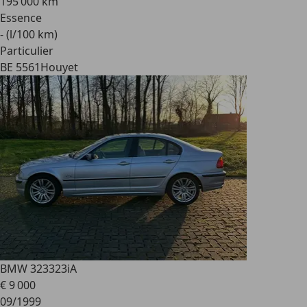
195 000 km
Essence
- (l/100 km)
Particulier
BE 5561
Houyet
BMW 323
323iA
€ 9 000
09/1999