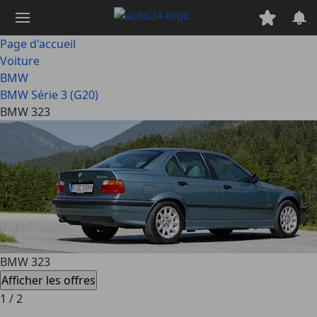
Passer
au
contenu
Page d'accueil
principal
Voiture
BMW
BMW Série 3 (G20)
BMW 323
BMW 323
Afficher les offres
1
/
2