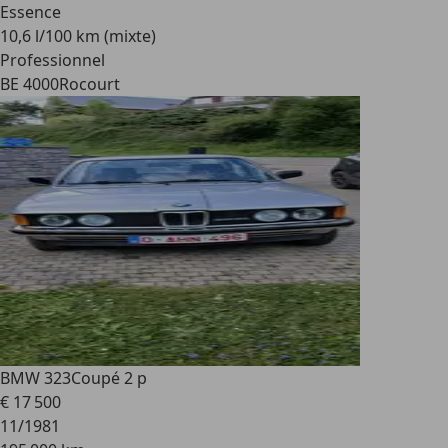
Essence
10,6 l/100 km (mixte)
Professionnel
BE 4000
Rocourt
BMW 323
Coupé 2 p
€ 17 500
11/1981