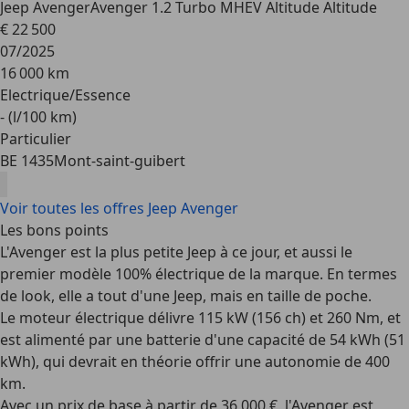
Jeep Avenger
Avenger 1.2 Turbo MHEV Altitude Altitude
€ 22 500
07/2025
16 000 km
Electrique/Essence
- (l/100 km)
Particulier
BE 1435
Mont-saint-guibert
Voir toutes les offres Jeep Avenger
Les bons points
L'Avenger est la plus petite Jeep à ce jour, et aussi le
premier modèle 100% électrique
de la marque. En termes
de look, elle a tout d'une Jeep, mais en taille de poche.
Le moteur électrique délivre 115 kW (156 ch) et 260 Nm, et
est alimenté par une batterie d'une capacité de 54 kWh (51
kWh), qui devrait en théorie offrir
une autonomie de 400
km
.
Avec un
prix de base à partir de 36 000 €
, l'Avenger est