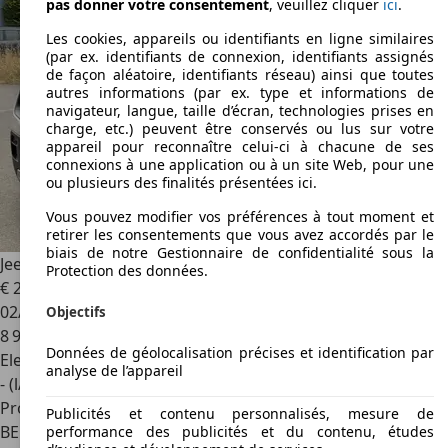
pas donner votre consentement
, veuillez cliquer
ici
.
Les cookies, appareils ou identifiants en ligne similaires
(par ex. identifiants de connexion, identifiants assignés
de façon aléatoire, identifiants réseau) ainsi que toutes
autres informations (par ex. type et informations de
navigateur, langue, taille d’écran, technologies prises en
charge, etc.) peuvent être conservés ou lus sur votre
appareil pour reconnaître celui-ci à chacune de ses
connexions à une application ou à un site Web, pour une
ou plusieurs des finalités présentées ici.
Vous pouvez modifier vos préférences à tout moment et
retirer les consentements que vous avez accordés par le
biais de notre Gestionnaire de confidentialité sous la
Jeep Avenger
1.2 T3 48V e-Hybrid Automatik Altitude
Protection des données.
€ 20 500
02/2026
Objectifs
8 900 km
Données de géolocalisation précises et identification par
Electrique/Essence
analyse de l’appareil
- (l/100 km)
Professionnel
Publicités et contenu personnalisés, mesure de
BE 6700
Arlon
performance des publicités et du contenu, études