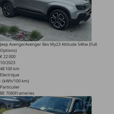
Jeep Avenger
Avenger Bev My23 Altitude 54Kw (Full
Options)
€ 22 000
10/2023
48 100 km
Electrique
- (kWh/100 km)
Particulier
BE 7080
Frameries