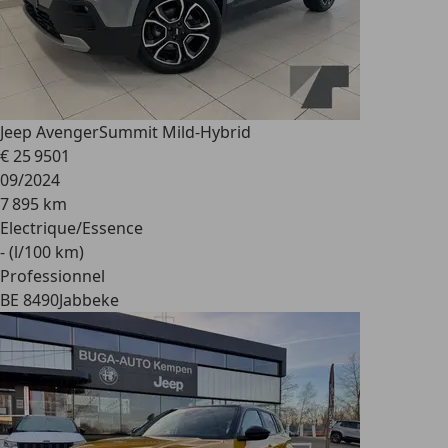
Jeep Avenger
Summit Mild-Hybrid
€ 25 950
1
09/2024
7 895 km
Electrique/Essence
- (l/100 km)
Professionnel
BE 8490
Jabbeke