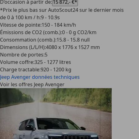
D’occasion à partir de
:
15 872,- €*
*Prix le plus bas sur AutoScout24 sur le dernier mois
de 0 à 100 km / h
:
9 - 10.9s
Vitesse de pointe
:
150 - 184 km/h
Émissions de CO2 (comb.)
:
0 - 0 g CO2/km
Consommation (comb.)
:
15.8 - 15.8 null
Dimensions (L/L/H)
:
4080 x 1776 x 1527 mm
Nombre de portes
:
5
Volume coffre
:
325 - 1277 litres
Charge tractable
:
920 - 1200 kg
Jeep Avenger
données techniques
Voir les offres Jeep Avenger