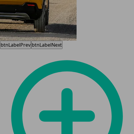
btnLabelPrev
btnLabelNext