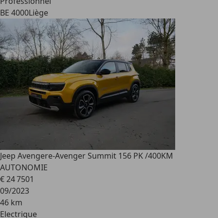
Professionnel
BE 4000
Liège
Jeep Avenger
e-Avenger Summit 156 PK /400KM
AUTONOMIE
€ 24 750
1
09/2023
46 km
Electrique