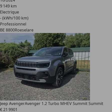
10/2024
9 149 km
Electrique
- (kWh/100 km)
Professionnel
BE 8800
Roeselare
Jeep Avenger
Avenger 1.2 Turbo MHEV Summit Summit
€ 21 990
1