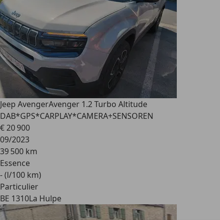
Jeep Avenger
Avenger 1.2 Turbo Altitude
DAB*GPS*CARPLAY*CAMERA+SENSOREN
€ 20 900
09/2023
39 500 km
Essence
- (l/100 km)
Particulier
BE 1310
La Hulpe