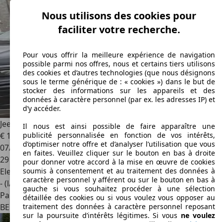
Nous utilisons des cookies pour
faciliter votre recherche.
Pour vous offrir la meilleure expérience de navigation
possible parmi nos offres, nous et certains tiers utilisons
des cookies et d’autres technologies (que nous désignons
sous le terme générique de : « cookies ») dans le but de
stocker des informations sur les appareils et des
données à caractère personnel (par ex. les adresses IP) et
d’y accéder.
Jeep Avenger
Avenger 1.2 Turbo MHEV Altitude Altitude
Il nous est ainsi possible de faire apparaître une
€ 19 300
publicité personnalisée en fonction de vos intérêts,
d’optimiser notre offre et d’analyser l’utilisation que vous
07/2025
en faites. Veuillez cliquer sur le bouton en bas à droite
29 000 km
pour donner votre accord à la mise en œuvre de cookies
Electrique/Essence
soumis à consentement et au traitement des données à
caractère personnel y afférent ou sur le bouton en bas à
- (l/100 km)
gauche si vous souhaitez procéder à une sélection
Particulier
détaillée des cookies ou si vous voulez vous opposer au
BE 5600
Philippeville
traitement des données à caractère personnel reposant
sur la poursuite d’intérêts légitimes. Si vous
ne voulez