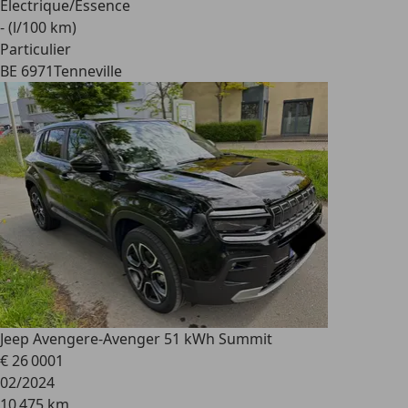
Electrique/Essence
- (l/100 km)
Particulier
BE 6971
Tenneville
Jeep Avenger
e-Avenger 51 kWh Summit
€ 26 000
1
02/2024
10 475 km