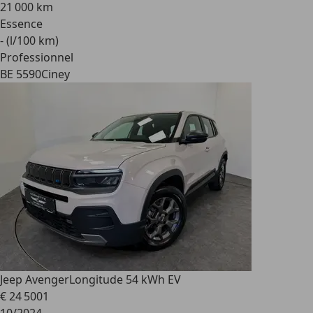
21 000 km
Essence
- (l/100 km)
Professionnel
BE 5590
Ciney
Jeep Avenger
Longitude 54 kWh EV
€ 24 500
1