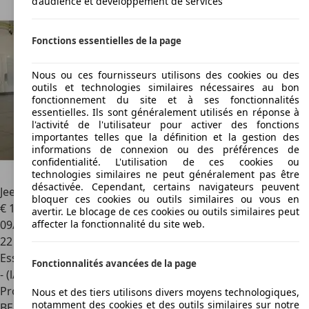
d’audience et développement de services
Fonctions essentielles de la page
Nous ou ces fournisseurs utilisons des cookies ou des
outils et technologies similaires nécessaires au bon
fonctionnement du site et à ses fonctionnalités
essentielles. Ils sont généralement utilisés en réponse à
l'activité de l'utilisateur pour activer des fonctions
importantes telles que la définition et la gestion des
informations de connexion ou des préférences de
confidentialité. L'utilisation de ces cookies ou
technologies similaires ne peut généralement pas être
désactivée. Cependant, certains navigateurs peuvent
Jeep Avenger
Altitude & JBL Audio
bloquer ces cookies ou outils similaires ou vous en
€ 17 450
avertir. Le blocage de ces cookies ou outils similaires peut
09/2023
affecter la fonctionnalité du site web.
22 329 km
Essence
Fonctionnalités avancées de la page
- (l/100 km)
Professionnel
Nous et des tiers utilisons divers moyens technologiques,
notamment des cookies et des outils similaires sur notre
BE 7033
Cuesmes