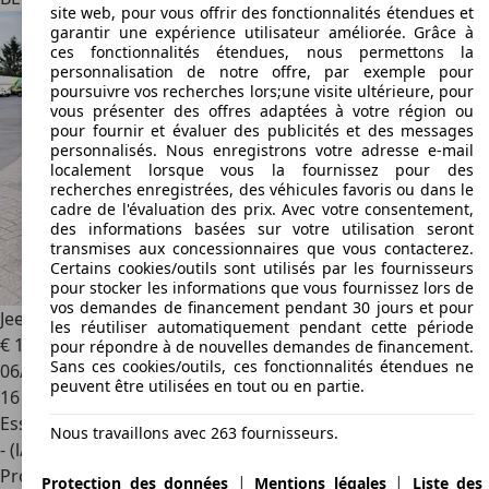
site web, pour vous offrir des fonctionnalités étendues et
garantir une expérience utilisateur améliorée. Grâce à
ces fonctionnalités étendues, nous permettons la
personnalisation de notre offre, par exemple pour
poursuivre vos recherches lors;une visite ultérieure, pour
vous présenter des offres adaptées à votre région ou
pour fournir et évaluer des publicités et des messages
personnalisés. Nous enregistrons votre adresse e-mail
localement lorsque vous la fournissez pour des
recherches enregistrées, des véhicules favoris ou dans le
cadre de l'évaluation des prix. Avec votre consentement,
des informations basées sur votre utilisation seront
transmises aux concessionnaires que vous contacterez.
Certains cookies/outils sont utilisés par les fournisseurs
pour stocker les informations que vous fournissez lors de
vos demandes de financement pendant 30 jours et pour
Jeep Avenger
Altitude/GPS/Carplay/Camera
les réutiliser automatiquement pendant cette période
€ 18 950
1
pour répondre à de nouvelles demandes de financement.
Sans ces cookies/outils, ces fonctionnalités étendues ne
06/2025
peuvent être utilisées en tout ou en partie.
16 216 km
Essence
Nous travaillons avec 263 fournisseurs.
- (l/100 km)
Professionnel
|
|
Protection des données
Mentions légales
Liste des