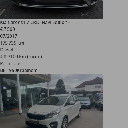
Kia Carens
1.7 CRDi Navi Edition+
€ 7 500
07/2017
175 735 km
Diesel
4,8 l/100 km (mixte)
Particulier
BE 1950
Kraainem