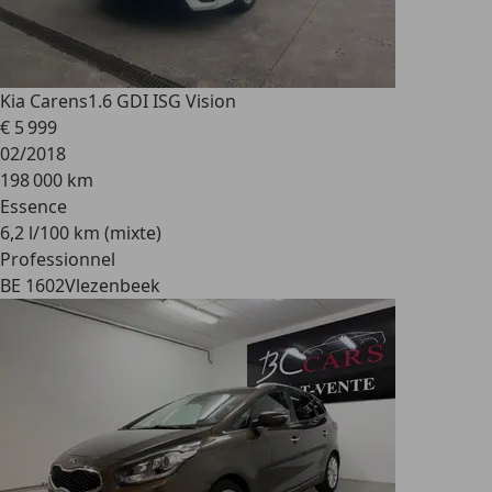
Kia Carens
1.6 GDI ISG Vision
€ 5 999
02/2018
198 000 km
Essence
6,2 l/100 km (mixte)
Professionnel
BE 1602
Vlezenbeek