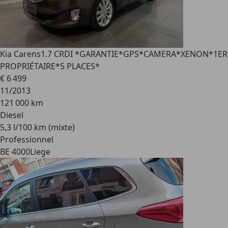
Kia Carens
1.7 CRDI *GARANTIE*GPS*CAMERA*XENON*1ER
PROPRIÉTAIRE*5 PLACES*
€ 6 499
11/2013
121 000 km
Diesel
5,3 l/100 km (mixte)
Professionnel
BE 4000
Liege