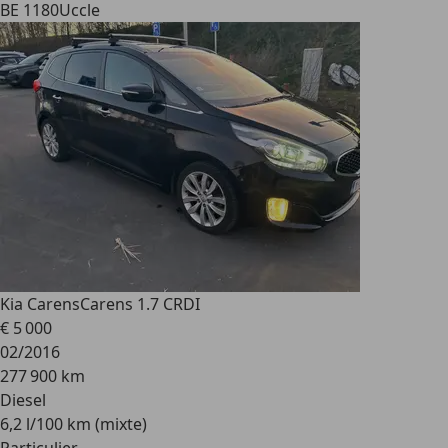
BE 1180
Uccle
Kia Carens
Carens 1.7 CRDI
€ 5 000
02/2016
277 900 km
Diesel
6,2 l/100 km (mixte)