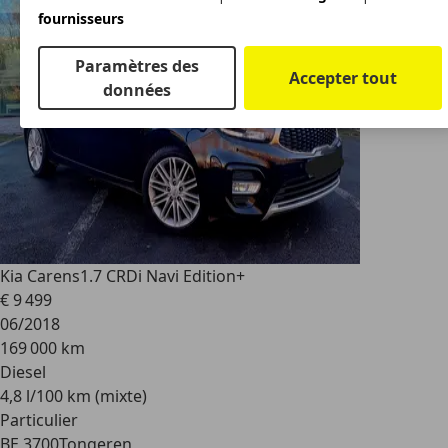
fournisseurs
Paramètres des
Accepter tout
données
Kia Carens
1.7 CRDi Navi Edition+
€ 9 499
06/2018
169 000 km
Diesel
4,8 l/100 km (mixte)
Particulier
BE 3700
Tongeren