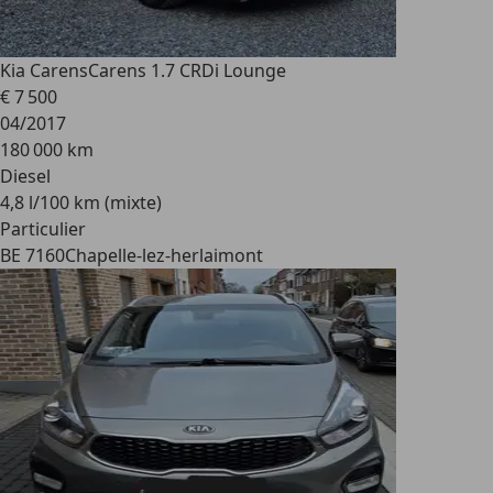
Kia Carens
Carens 1.7 CRDi Lounge
€ 7 500
04/2017
180 000 km
Diesel
4,8 l/100 km (mixte)
Particulier
BE 7160
Chapelle-lez-herlaimont