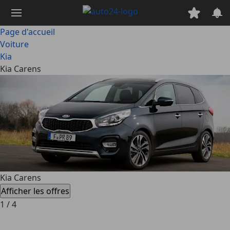
Passer
au
contenu
Page d'accueil
principal
Voiture
Kia
Kia Carens
Kia Carens
Afficher les offres
1
/
4