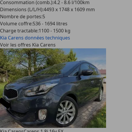
Consommation (comb.)
:
4.2 - 8.6 l/100km
Dimensions (L/L/H)
:
4493 x 1748 x 1609 mm
Nombre de portes
:
5
Volume coffre
:
536 - 1694 litres
Charge tractable
:
1100 - 1500 kg
Kia Carens
données techniques
Voir les offres Kia Carens
Kia Carens
Carens 1.8i 16v EX