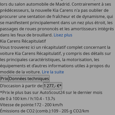
lors du salon automobile de Madrid. Contrairement à ses
prédécesseurs, la nouvelle Kia Carens n'a pas oublier de
procurer une sentation de fraîcheur et de dynamisme, qui
se manifestent principalement dans un nez plus étroit, les
passages de roues prononcés et les amortisseurs intégrés
dans les feux de brouillard.
Lisez plus
Kia Carens Récapitulatif
Vous trouverez ici un récapitulatif complet concernant la
voiture Kia Carens Récapitulatif, y compris des détails sur
les principales caractéristiques, la motorisation, les
équipements et d’autres informations utiles à propos du
modèle de la voiture.
Lire la suite
Prix
Données techniques
D’occasion à partir de
:
1 277,- €*
*Prix le plus bas sur AutoScout24 sur le dernier mois
de 0 à 100 km / h
:
10.4 - 13.7s
Vitesse de pointe
:
172 - 200 km/h
Émissions de CO2 (comb.)
:
109 - 205 g CO2/km