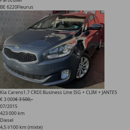
Particulier
BE 6220
Fleurus
Kia Carens
1.7 CRDI Business Line ISG + CLIM + JANTES
€ 3 000
€ 3 500,-
07/2015
423 000 km
Diesel
4,5 l/100 km (mixte)