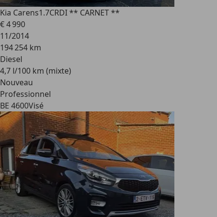
Kia Carens
1.7CRDI ** CARNET **
€ 4 990
11/2014
194 254 km
Diesel
4,7 l/100 km (mixte)
Nouveau
Professionnel
BE 4600
Visé