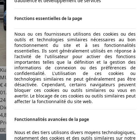
d’audience et développement de services
Fonctions essentielles de la page
Nous ou ces fournisseurs utilisons des cookies ou des
outils et technologies similaires nécessaires au bon
fonctionnement du site et à ses fonctionnalités
essentielles. Ils sont généralement utilisés en réponse à
l'activité de l'utilisateur pour activer des fonctions
importantes telles que la définition et la gestion des
informations de connexion ou des préférences de
Kia Carens
1.7 CRDi * 7 PLACES * CRUISE * CLIM * VOLANT
confidentialité. L'utilisation de ces cookies ou
MULTI
technologies similaires ne peut généralement pas être
€ 4 990
désactivée. Cependant, certains navigateurs peuvent
bloquer ces cookies ou outils similaires ou vous en
01/2017
avertir. Le blocage de ces cookies ou outils similaires peut
241 000 km
affecter la fonctionnalité du site web.
Diesel
4,8 l/100 km (mixte)
Fonctionnalités avancées de la page
Professionnel
BE 4040
Herstal
Nous et des tiers utilisons divers moyens technologiques,
notamment des cookies et des outils similaires sur notre