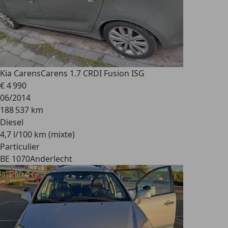
Kia Carens
Carens 1.7 CRDI Fusion ISG
€ 4 990
06/2014
188 537 km
Diesel
4,7 l/100 km (mixte)
Particulier
BE 1070
Anderlecht