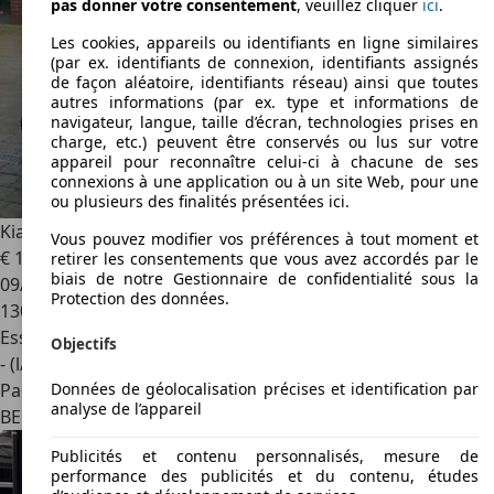
pas donner votre consentement
, veuillez cliquer
ici
.
Les cookies, appareils ou identifiants en ligne similaires
(par ex. identifiants de connexion, identifiants assignés
de façon aléatoire, identifiants réseau) ainsi que toutes
autres informations (par ex. type et informations de
navigateur, langue, taille d’écran, technologies prises en
charge, etc.) peuvent être conservés ou lus sur votre
appareil pour reconnaître celui-ci à chacune de ses
connexions à une application ou à un site Web, pour une
ou plusieurs des finalités présentées ici.
Kia Carens
Carens 1.6 GDI gamma (benzine), Navi Edition
Vous pouvez modifier vos préférences à tout moment et
€ 10 600
retirer les consentements que vous avez accordés par le
biais de notre Gestionnaire de confidentialité sous la
09/2018
Protection des données.
130 000 km
Essence
Objectifs
- (l/100 km)
Données de géolocalisation précises et identification par
Particulier
analyse de l’appareil
BE 2000
Anvers
Publicités et contenu personnalisés, mesure de
performance des publicités et du contenu, études