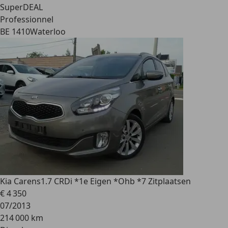
SuperDEAL
Professionnel
BE 1410
Waterloo
Kia Carens
1.7 CRDi *1e Eigen *Ohb *7 Zitplaatsen
€ 4 350
07/2013
214 000 km