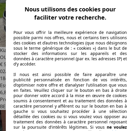
Nous utilisons des cookies pour
faciliter votre recherche.
Pour vous offrir la meilleure expérience de navigation
possible parmi nos offres, nous et certains tiers utilisons
des cookies et d’autres technologies (que nous désignons
sous le terme générique de : « cookies ») dans le but de
Kia Carens
Carens 1.6i Lounge*GPS*CAMERA*AIRCO*TOIT
stocker des informations sur les appareils et des
OUVANT*
données à caractère personnel (par ex. les adresses IP) et
€ 5 990
d’y accéder.
02/2015
Il nous est ainsi possible de faire apparaître une
184 038 km
publicité personnalisée en fonction de vos intérêts,
Essence
d’optimiser notre offre et d’analyser l’utilisation que vous
en faites. Veuillez cliquer sur le bouton en bas à droite
6,8 l/100 km (mixte)
pour donner votre accord à la mise en œuvre de cookies
Professionnel
soumis à consentement et au traitement des données à
BE 7350
Hensies
caractère personnel y afférent ou sur le bouton en bas à
gauche si vous souhaitez procéder à une sélection
détaillée des cookies ou si vous voulez vous opposer au
traitement des données à caractère personnel reposant
sur la poursuite d’intérêts légitimes. Si vous
ne voulez