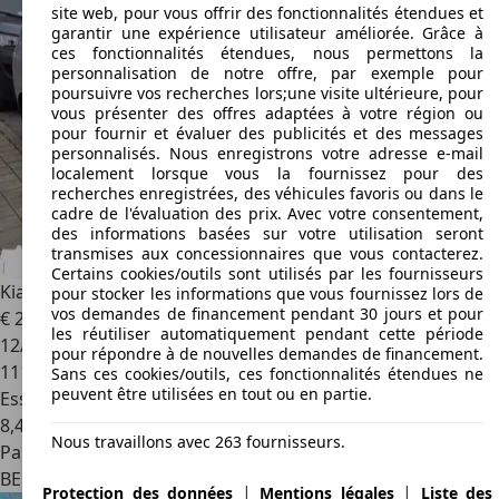
site web, pour vous offrir des fonctionnalités étendues et
garantir une expérience utilisateur améliorée. Grâce à
ces fonctionnalités étendues, nous permettons la
personnalisation de notre offre, par exemple pour
poursuivre vos recherches lors;une visite ultérieure, pour
vous présenter des offres adaptées à votre région ou
pour fournir et évaluer des publicités et des messages
personnalisés. Nous enregistrons votre adresse e-mail
localement lorsque vous la fournissez pour des
recherches enregistrées, des véhicules favoris ou dans le
cadre de l'évaluation des prix. Avec votre consentement,
des informations basées sur votre utilisation seront
transmises aux concessionnaires que vous contacterez.
Certains cookies/outils sont utilisés par les fournisseurs
Kia Carens
2.0L 145 5pl Executive
pour stocker les informations que vous fournissez lors de
vos demandes de financement pendant 30 jours et pour
€ 2 995
les réutiliser automatiquement pendant cette période
12/2007
pour répondre à de nouvelles demandes de financement.
111 000 km
Sans ces cookies/outils, ces fonctionnalités étendues ne
peuvent être utilisées en tout ou en partie.
Essence
8,4 l/100 km (mixte)
Nous travaillons avec 263 fournisseurs.
Particulier
BE 1083
Ganshoren
|
|
Protection des données
Mentions légales
Liste des