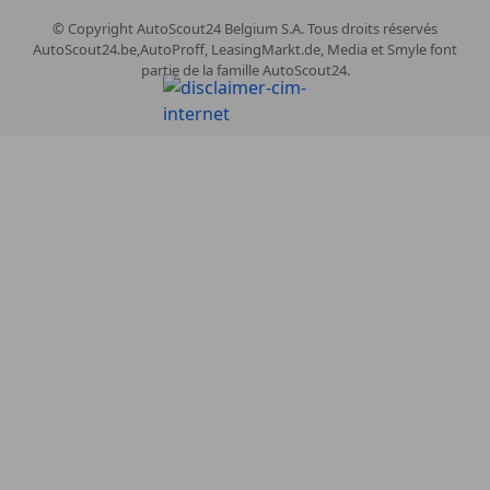
© Copyright
AutoScout24 Belgium S.A. Tous droits réservés
AutoScout24.be,AutoProff, LeasingMarkt.de, Media et Smyle font
partie de la famille AutoScout24.