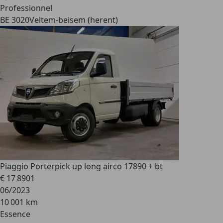
Professionnel
BE 3020
Veltem-beisem (herent)
Piaggio Porter
pick up long airco 17890 + bt
€ 17 890
1
06/2023
10 001 km
Essence