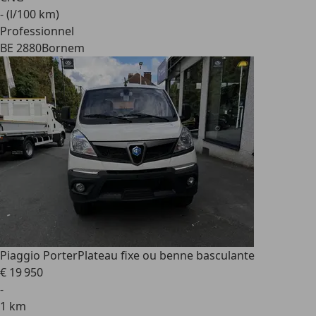
- (l/100 km)
Professionnel
BE 2880
Bornem
Piaggio Porter
Plateau fixe ou benne basculante
€ 19 950
-
1 km