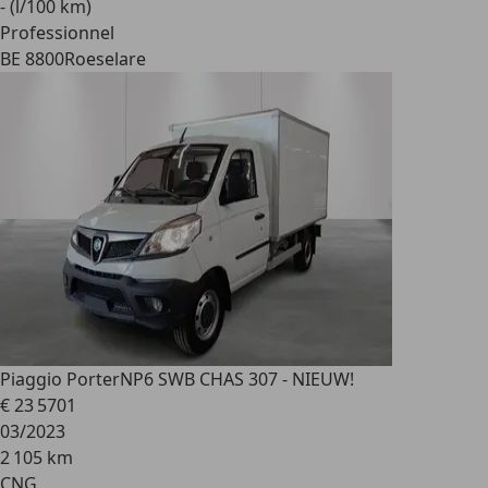
- (l/100 km)
Professionnel
BE 8800
Roeselare
Piaggio Porter
NP6 SWB CHAS 307 - NIEUW!
€ 23 570
1
03/2023
2 105 km
CNG