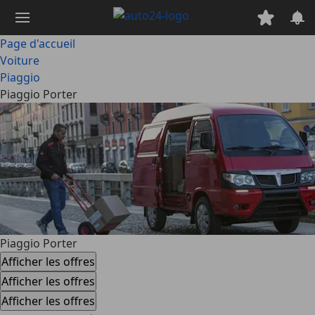
Passer
au
contenu
Page d'accueil
principal
Voiture
Piaggio
Piaggio Porter
Piaggio Porter
Afficher les offres
Afficher les offres
Afficher les offres