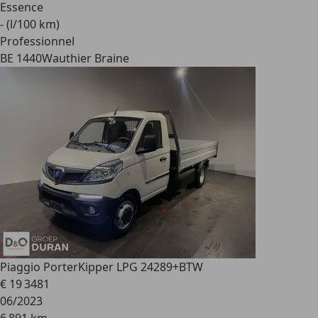
Essence
- (l/100 km)
Professionnel
BE 1440
Wauthier Braine
Piaggio Porter
Kipper LPG 24289+BTW
€ 19 348
1
06/2023