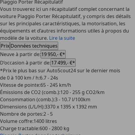
Piaggio Porter Récapitulatif
Vous trouverez ici un récapitulatif complet concernant la
voiture Piaggio Porter Récapitulatif, y compris des détails
sur les principales caractéristiques, la motorisation, les
équipements et d’autres informations utiles à propos du
modèle de la voiture.
Lire la suite
Prix
Données techniques
Neuve à partir de
:
19 950,- €*
D’occasion à partir de
:
17 499,- €*
*Prix le plus bas sur AutoScout24 sur le dernier mois
de 0 à 100 km / h
:
6.7 - 24s
Vitesse de pointe
:
65 - 245 km/h
Émissions de CO2 (comb.)
:
120 - 255 g CO2/km
Consommation (comb.)
:
3 - 10.7 l/100km
Dimensions (L/L/H)
:
3370 x 1395 x 1392 mm
Nombre de portes
:
2 - 5
Volume coffre
:
1400 litres
Charge tractable
:
600 - 2800 kg