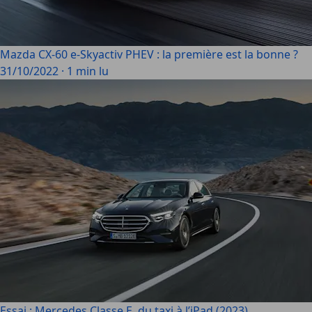
Mazda CX-60 e-Skyactiv PHEV : la première est la bonne ?
31/10/2022
·
1 min lu
Essai : Mercedes Classe E, du taxi à l’iPad (2023)