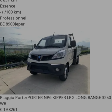
6 891 km
Essence
- (l/100 km)
Professionnel
BE 8900
Ieper
Piaggio Porter
PORTER NP6 KIPPER LPG LONG RANGE 3250
WB
€ 19 826
1