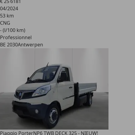
€ 25 618
1
04/2024
53 km
CNG
- (l/100 km)
Professionnel
BE 2030
Antwerpen
Piaggio Porter
NP6 TWB DECK 325 - NIEUW!