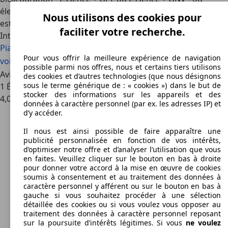
électrique pour les petits déplacements. Le Piaggio Porter
Nous utilisons des cookies pour
est un utilitaire conçu pour satisfaire les plus exigeants.
faciliter votre recherche.
Intéressé par l'Piaggio Porter
Piaggio Porter voiture d'occasion
Piaggio Porter nouvelle
Pour vous offrir la meilleure expérience de navigation
voiture
Piaggio Porter offres concessionnaire
possible parmi nos offres, nous et certains tiers utilisons
Avis sur le véhicule Piaggio Porter
des cookies et d’autres technologies (que nous désignons
sous le terme générique de : « cookies ») dans le but de
1 Évaluations
stocker des informations sur les appareils et des
4,0
données à caractère personnel (par ex. les adresses IP) et
d’y accéder.
Il nous est ainsi possible de faire apparaître une
publicité personnalisée en fonction de vos intérêts,
d’optimiser notre offre et d’analyser l’utilisation que vous
en faites. Veuillez cliquer sur le bouton en bas à droite
pour donner votre accord à la mise en œuvre de cookies
soumis à consentement et au traitement des données à
caractère personnel y afférent ou sur le bouton en bas à
gauche si vous souhaitez procéder à une sélection
détaillée des cookies ou si vous voulez vous opposer au
traitement des données à caractère personnel reposant
sur la poursuite d’intérêts légitimes. Si vous
ne voulez