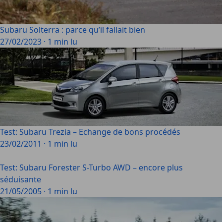
Subaru Solterra : parce qu’il fallait bien
27/02/2023
·
1 min lu
Test: Subaru Trezia – Echange de bons procédés
23/02/2011
·
1 min lu
Test: Subaru Forester S-Turbo AWD – encore plus
séduisante
21/05/2005
·
1 min lu