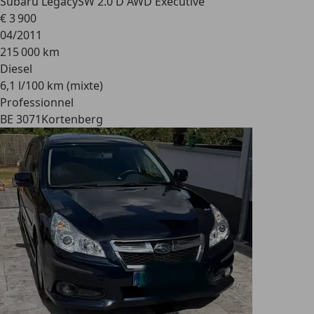
Subaru Legacy
SW 2.0 D AWD Executive
€ 3 900
04/2011
215 000 km
Diesel
6,1 l/100 km (mixte)
Professionnel
BE 3071
Kortenberg