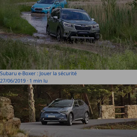
Subaru e-Boxer : Jouer la sécurité
27/06/2019
·
1 min lu