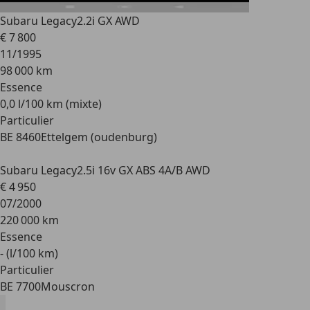
Subaru Legacy
2.2i GX AWD
€ 7 800
11/1995
98 000 km
Essence
0,0 l/100 km (mixte)
Particulier
BE 8460
Ettelgem (oudenburg)
Subaru Legacy
2.5i 16v GX ABS 4A/B AWD
€ 4 950
07/2000
220 000 km
Essence
- (l/100 km)
Particulier
BE 7700
Mouscron