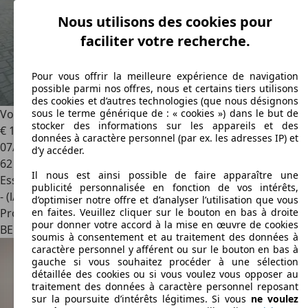
Nous utilisons des cookies pour
faciliter votre recherche.
Pour vous offrir la meilleure expérience de navigation
possible parmi nos offres, nous et certains tiers utilisons
des cookies et d’autres technologies (que nous désignons
Volkswagen T-Roc
T-Roc Cabriolet 1.0 TSI Style OPF (EU6AP)
sous le terme générique de : « cookies ») dans le but de
stocker des informations sur les appareils et des
€ 18 950
données à caractère personnel (par ex. les adresses IP) et
07/2021
d’y accéder.
62 600 km
Il nous est ainsi possible de faire apparaître une
Essence
publicité personnalisée en fonction de vos intérêts,
- (l/100 km)
d’optimiser notre offre et d’analyser l’utilisation que vous
Professionnel
en faites. Veuillez cliquer sur le bouton en bas à droite
pour donner votre accord à la mise en œuvre de cookies
BE 2940
Hoevenen
soumis à consentement et au traitement des données à
caractère personnel y afférent ou sur le bouton en bas à
gauche si vous souhaitez procéder à une sélection
détaillée des cookies ou si vous voulez vous opposer au
traitement des données à caractère personnel reposant
sur la poursuite d’intérêts légitimes. Si vous
ne voulez