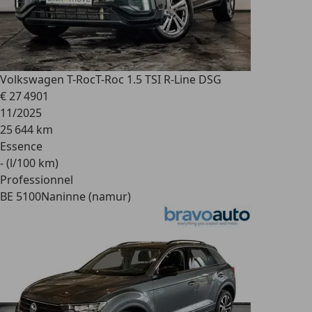
Volkswagen T-Roc
T-Roc 1.5 TSI R-Line DSG
€ 27 490
1
11/2025
25 644 km
Essence
- (l/100 km)
Professionnel
BE 5100
Naninne (namur)