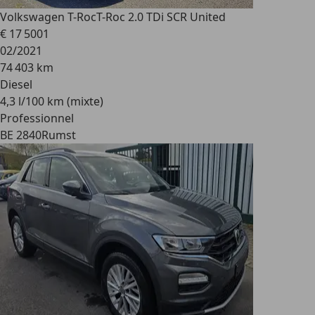
Volkswagen T-Roc
T-Roc 2.0 TDi SCR United
€ 17 500
1
02/2021
74 403 km
Diesel
4,3 l/100 km (mixte)
Professionnel
BE 2840
Rumst