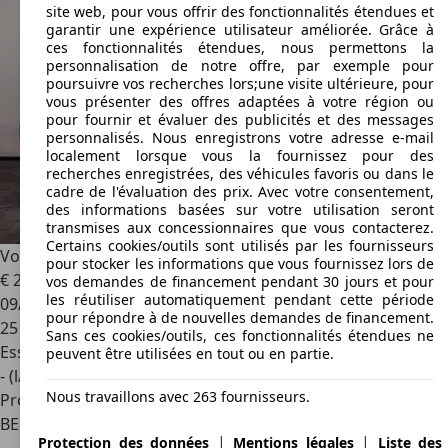
site web, pour vous offrir des fonctionnalités étendues et
garantir une expérience utilisateur améliorée. Grâce à
ces fonctionnalités étendues, nous permettons la
personnalisation de notre offre, par exemple pour
poursuivre vos recherches lors;une visite ultérieure, pour
vous présenter des offres adaptées à votre région ou
pour fournir et évaluer des publicités et des messages
personnalisés. Nous enregistrons votre adresse e-mail
localement lorsque vous la fournissez pour des
recherches enregistrées, des véhicules favoris ou dans le
cadre de l'évaluation des prix. Avec votre consentement,
des informations basées sur votre utilisation seront
transmises aux concessionnaires que vous contacterez.
Certains cookies/outils sont utilisés par les fournisseurs
Volkswagen T-Roc
T-Roc 1.5 TSI R-Line DSG
pour stocker les informations que vous fournissez lors de
€ 27 490
1
vos demandes de financement pendant 30 jours et pour
les réutiliser automatiquement pendant cette période
09/2025
pour répondre à de nouvelles demandes de financement.
25 137 km
Sans ces cookies/outils, ces fonctionnalités étendues ne
Essence
peuvent être utilisées en tout ou en partie.
- (l/100 km)
Nous travaillons avec 263 fournisseurs.
Professionnel
BE 5100
Naninne (namur)
|
|
Protection des données
Mentions légales
Liste des