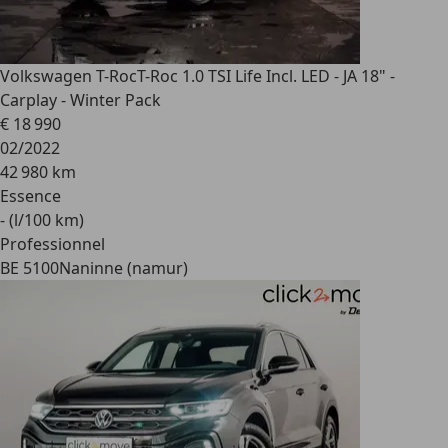
Volkswagen T-Roc
T-Roc 1.0 TSI Life Incl. LED - JA 18" -
Carplay - Winter Pack
€ 18 990
02/2022
42 980 km
Essence
- (l/100 km)
Professionnel
BE 5100
Naninne (namur)