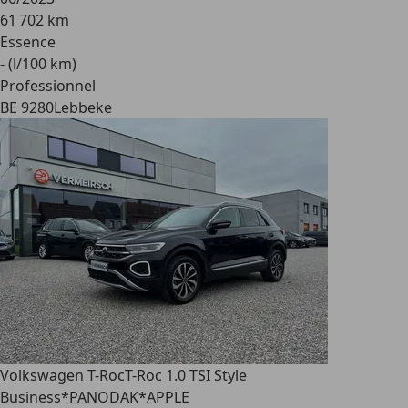
61 702 km
Essence
- (l/100 km)
Professionnel
BE 9280
Lebbeke
Volkswagen T-Roc
T-Roc 1.0 TSI Style
Business*PANODAK*APPLE