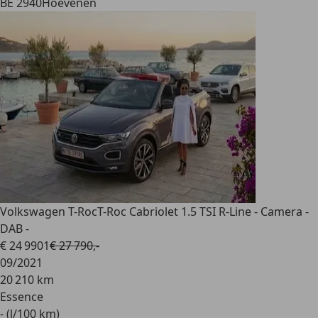
BE 2940
Hoevenen
Volkswagen T-Roc
T-Roc Cabriolet 1.5 TSI R-Line - Camera -
DAB -
€ 24 990
1
€ 27 790,-
09/2021
20 210 km
Essence
- (l/100 km)