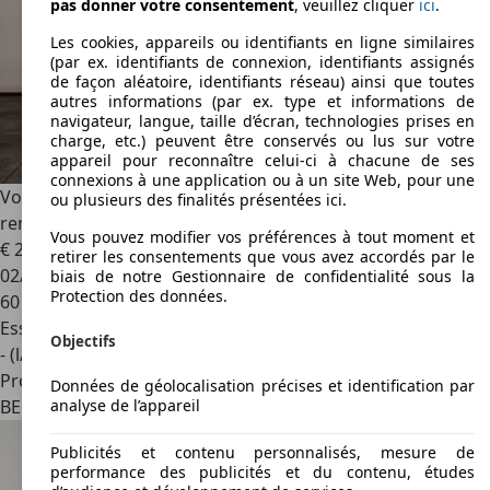
pas donner votre consentement
, veuillez cliquer
ici
.
Les cookies, appareils ou identifiants en ligne similaires
(par ex. identifiants de connexion, identifiants assignés
de façon aléatoire, identifiants réseau) ainsi que toutes
autres informations (par ex. type et informations de
navigateur, langue, taille d’écran, technologies prises en
charge, etc.) peuvent être conservés ou lus sur votre
appareil pour reconnaître celui-ci à chacune de ses
connexions à une application ou à un site Web, pour une
Volkswagen T-Roc
T-Roc 1.5 TSI Life DSG Incl. Attache-
ou plusieurs des finalités présentées ici.
remoque
Vous pouvez modifier vos préférences à tout moment et
€ 21 990
1
retirer les consentements que vous avez accordés par le
02/2023
biais de notre Gestionnaire de confidentialité sous la
Protection des données.
60 954 km
Essence
Objectifs
- (l/100 km)
Professionnel
Données de géolocalisation précises et identification par
analyse de l’appareil
BE 5100
Naninne (namur)
Publicités et contenu personnalisés, mesure de
performance des publicités et du contenu, études