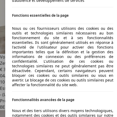
d’audience et développement de services
Fonctions essentielles de la page
Nous ou ces fournisseurs utilisons des cookies ou des
outils et technologies similaires nécessaires au bon
fonctionnement du site et à ses fonctionnalités
essentielles. Ils sont généralement utilisés en réponse à
l'activité de l'utilisateur pour activer des fonctions
importantes telles que la définition et la gestion des
Volkswagen T-Roc
NEW 1.5 TSI Life DSG ** ACC | Camera |
informations de connexion ou des préférences de
confidentialité. L'utilisation de ces cookies ou
Zetelver...
technologies similaires ne peut généralement pas être
€ 31 990
1
désactivée. Cependant, certains navigateurs peuvent
04/2026
bloquer ces cookies ou outils similaires ou vous en
avertir. Le blocage de ces cookies ou outils similaires peut
10 km
affecter la fonctionnalité du site web.
Essence
- (l/100 km)
Fonctionnalités avancées de la page
Professionnel
BE 2830
Willebroek
Nous et des tiers utilisons divers moyens technologiques,
notamment des cookies et des outils similaires sur notre