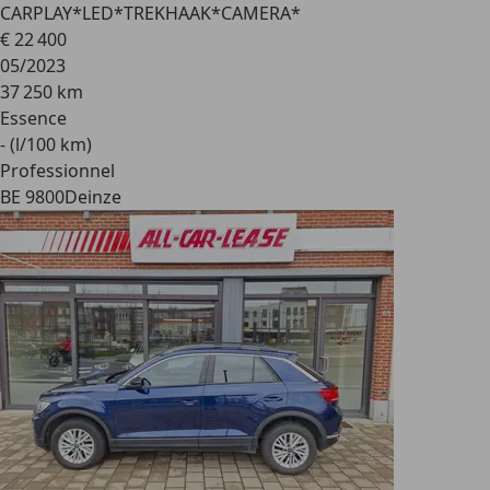
CARPLAY*LED*TREKHAAK*CAMERA*
€ 22 400
05/2023
37 250 km
Essence
- (l/100 km)
Professionnel
BE 9800
Deinze