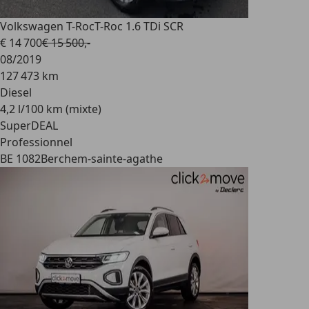
Volkswagen T-Roc
T-Roc 1.6 TDi SCR
€ 14 700
€ 15 500,-
08/2019
127 473 km
Diesel
4,2 l/100 km (mixte)
SuperDEAL
Professionnel
BE 1082
Berchem-sainte-agathe