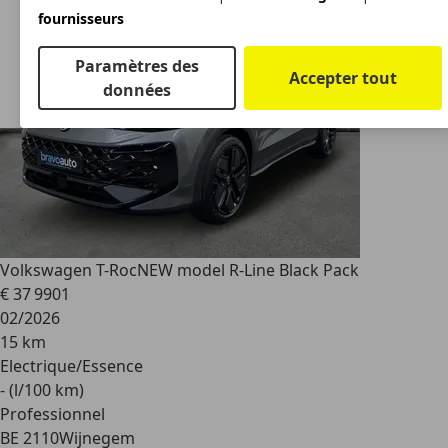
fournisseurs
Paramètres des
Accepter tout
données
Volkswagen T-Roc
NEW model R-Line Black Pack
€ 37 990
1
02/2026
15 km
Electrique/Essence
- (l/100 km)
Professionnel
BE 2110
Wijnegem