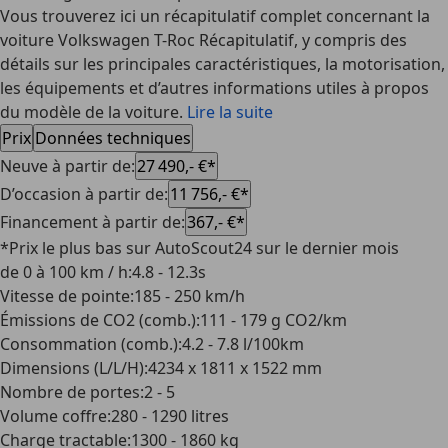
Vous trouverez ici un récapitulatif complet concernant la
voiture Volkswagen T-Roc Récapitulatif, y compris des
détails sur les principales caractéristiques, la motorisation,
les équipements et d’autres informations utiles à propos
du modèle de la voiture.
Lire la suite
Prix
Données techniques
Neuve à partir de
:
27 490,- €*
D’occasion à partir de
:
11 756,- €*
Financement à partir de
:
367,- €*
*Prix le plus bas sur AutoScout24 sur le dernier mois
de 0 à 100 km / h
:
4.8 - 12.3s
Vitesse de pointe
:
185 - 250 km/h
Émissions de CO2 (comb.)
:
111 - 179 g CO2/km
Consommation (comb.)
:
4.2 - 7.8 l/100km
Dimensions (L/L/H)
:
4234 x 1811 x 1522 mm
Nombre de portes
:
2 - 5
Volume coffre
:
280 - 1290 litres
Charge tractable
:
1300 - 1860 kg