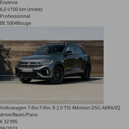
Essence
6,0 l/100 km (mixte)
Professionnel
BE 5004
Bouge
Volkswagen T-Roc
T-Roc R 2.0 TSI 4Motion DSG AKRA/IQ
drive/Beats/Pano
€ 32 995
06/2023