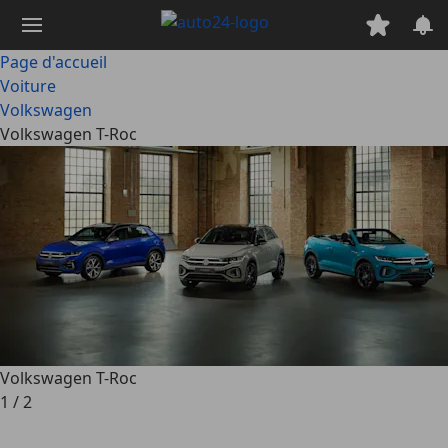
Passer
au
contenu
Page d'accueil
principal
Voiture
Volkswagen
Volkswagen T-Roc
Volkswagen T-Roc
1
/
2