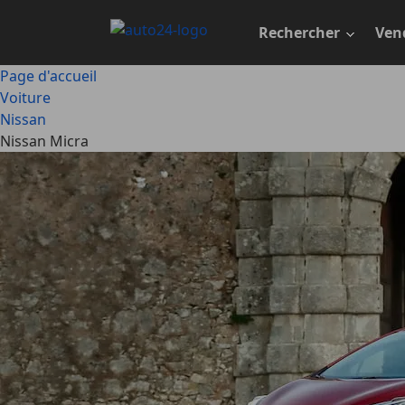
Passer
au
Rechercher
Ven
contenu
principal
Page d'accueil
Voiture
Nissan
Nissan Micra