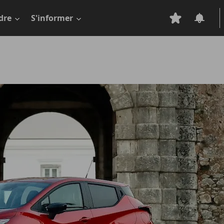
dre
S'informer