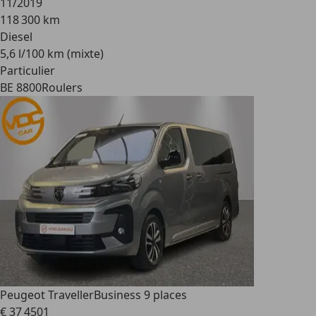
11/2019
118 300 km
Diesel
5,6 l/100 km (mixte)
Particulier
BE 8800
Roulers
Peugeot Traveller
Business 9 places
€ 37 450
1