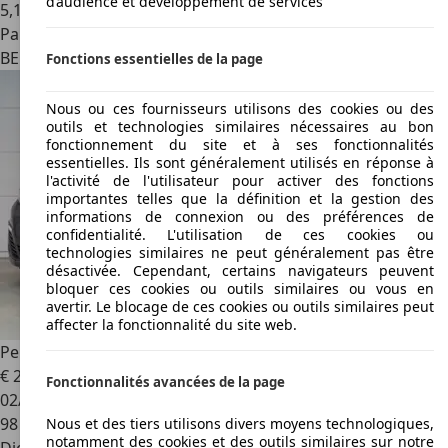
d’audience et développement de services
5,1 l/100 km (mixte)
Particulier
BE 1600
Sint-pieters-leeuw
Fonctions essentielles de la page
Nous ou ces fournisseurs utilisons des cookies ou des
outils et technologies similaires nécessaires au bon
fonctionnement du site et à ses fonctionnalités
essentielles. Ils sont généralement utilisés en réponse à
l'activité de l'utilisateur pour activer des fonctions
importantes telles que la définition et la gestion des
informations de connexion ou des préférences de
confidentialité. L'utilisation de ces cookies ou
technologies similaires ne peut généralement pas être
désactivée. Cependant, certains navigateurs peuvent
bloquer ces cookies ou outils similaires ou vous en
avertir. Le blocage de ces cookies ou outils similaires peut
affecter la fonctionnalité du site web.
Peugeot Traveller
1.5HDi Active 8pl - GPS - Caméra
€ 21 900
1
Fonctionnalités avancées de la page
02/2020
98 743 km
Nous et des tiers utilisons divers moyens technologiques,
notamment des cookies et des outils similaires sur notre