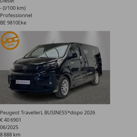
Diesel
- (l/100 km)
Professionnel
BE 9810
Eke
Peugeot Traveller
L BUSINESS*dispo 2026
€ 40 690
1
06/2025
8 888 km