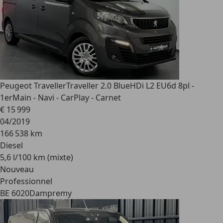
Peugeot Traveller
Traveller 2.0 BlueHDi L2 EU6d 8pl -
1erMain - Navi - CarPlay - Carnet
€ 15 999
04/2019
166 538 km
Diesel
5,6 l/100 km (mixte)
Nouveau
Professionnel
BE 6020
Dampremy