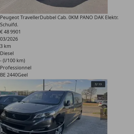
Peugeot Traveller
Dubbel Cab. 0KM PANO DAK Elektr.
Schuifd.
€ 48 990
1
03/2026
3 km
Diesel
- (l/100 km)
Professionnel
BE 2440
Geel