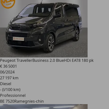
Peugeot Traveller
Business 2.0 BlueHDi EAT8 180 pk
€ 36 500
1
06/2024
27 197 km
Diesel
- (l/100 km)
Professionnel
BE 7520
Ramegnies-chin