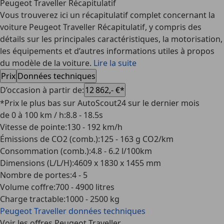
Peugeot Traveller Récapitulatif
Vous trouverez ici un récapitulatif complet concernant la
voiture Peugeot Traveller Récapitulatif, y compris des
détails sur les principales caractéristiques, la motorisation,
les équipements et d’autres informations utiles à propos
du modèle de la voiture.
Lire la suite
Prix
Données techniques
D’occasion à partir de
:
12 862,- €*
*Prix le plus bas sur AutoScout24 sur le dernier mois
de 0 à 100 km / h
:
8.8 - 18.5s
Vitesse de pointe
:
130 - 192 km/h
Émissions de CO2 (comb.)
:
125 - 163 g CO2/km
Consommation (comb.)
:
4.8 - 6.2 l/100km
Dimensions (L/L/H)
:
4609 x 1830 x 1455 mm
Nombre de portes
:
4 - 5
Volume coffre
:
700 - 4900 litres
Charge tractable
:
1000 - 2500 kg
Peugeot Traveller
données techniques
Voir les offres Peugeot Traveller