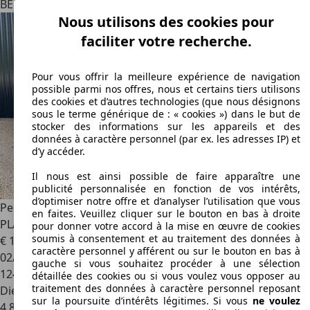
BE 9450
Heldergem
Nous utilisons des cookies pour
faciliter votre recherche.
Pour vous offrir la meilleure expérience de navigation
possible parmi nos offres, nous et certains tiers utilisons
des cookies et d’autres technologies (que nous désignons
sous le terme générique de : « cookies ») dans le but de
stocker des informations sur les appareils et des
données à caractère personnel (par ex. les adresses IP) et
d’y accéder.
Il nous est ainsi possible de faire apparaître une
publicité personnalisée en fonction de vos intérêts,
d’optimiser notre offre et d’analyser l’utilisation que vous
Peugeot Traveller
Traveller 1.5 BlueHDi L3 Long Active S 9
en faites. Veuillez cliquer sur le bouton en bas à droite
PLACES
pour donner votre accord à la mise en œuvre de cookies
soumis à consentement et au traitement des données à
€ 19 890
caractère personnel y afférent ou sur le bouton en bas à
02/2019
gauche si vous souhaitez procéder à une sélection
124 000 km
détaillée des cookies ou si vous voulez vous opposer au
traitement des données à caractère personnel reposant
Diesel
sur la poursuite d’intérêts légitimes. Si vous
ne voulez
4,8 l/100 km (mixte)