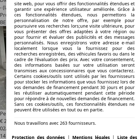
Diesel
site web, pour vous offrir des fonctionnalités étendues et
- (l/100 km)
garantir une expérience utilisateur améliorée. Grâce à
Professionnel
ces fonctionnalités étendues, nous permettons la
personnalisation de notre offre, par exemple pour
BE 5651
Somzée
poursuivre vos recherches lors;une visite ultérieure, pour
vous présenter des offres adaptées à votre région ou
pour fournir et évaluer des publicités et des messages
personnalisés. Nous enregistrons votre adresse e-mail
localement lorsque vous la fournissez pour des
recherches enregistrées, des véhicules favoris ou dans le
cadre de l'évaluation des prix. Avec votre consentement,
des informations basées sur votre utilisation seront
transmises aux concessionnaires que vous contacterez.
Certains cookies/outils sont utilisés par les fournisseurs
pour stocker les informations que vous fournissez lors de
vos demandes de financement pendant 30 jours et pour
les réutiliser automatiquement pendant cette période
pour répondre à de nouvelles demandes de financement.
Sans ces cookies/outils, ces fonctionnalités étendues ne
peuvent être utilisées en tout ou en partie.
Peugeot Traveller
1.5 BlueHDi L2 Std Allure S&S (EU6.2)
€ 20 000
Nous travaillons avec 263 fournisseurs.
02/2019
141 500 km
|
|
Protection des données
Mentions légales
Liste des