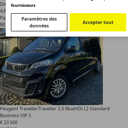
Diesel
fournisseurs
4,8 l/100 km (mixte)
Particulier
Paramètres des
Accepter tout
BE 9032
Wondelgem
données
Peugeot Traveller
Traveller 2.0 BlueHDi L2 Standard
Business VIP S
€ 23 500