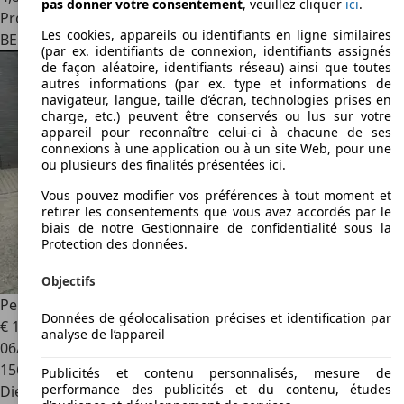
pas donner votre consentement
, veuillez cliquer
ici
.
Professionnel
Les cookies, appareils ou identifiants en ligne similaires
BE 4820
Dison
(par ex. identifiants de connexion, identifiants assignés
de façon aléatoire, identifiants réseau) ainsi que toutes
autres informations (par ex. type et informations de
navigateur, langue, taille d’écran, technologies prises en
charge, etc.) peuvent être conservés ou lus sur votre
appareil pour reconnaître celui-ci à chacune de ses
connexions à une application ou à un site Web, pour une
ou plusieurs des finalités présentées ici.
Vous pouvez modifier vos préférences à tout moment et
retirer les consentements que vous avez accordés par le
biais de notre Gestionnaire de confidentialité sous la
Protection des données.
Objectifs
Peugeot Traveller
1.6 BlueHDi L1 Compact Allure S&S
Données de géolocalisation précises et identification par
€ 16 000
analyse de l’appareil
06/2017
156 000 km
Publicités et contenu personnalisés, mesure de
performance des publicités et du contenu, études
Diesel