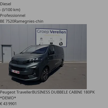
Diesel
- (l/100 km)
Professionnel
BE 7520
Ramegnies-chin
Peugeot Traveller
BUSINESS DUBBELE CABINE 180PK
*DEMO*
€ 43 990
1