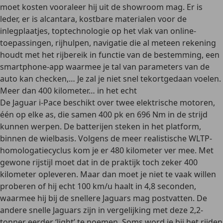
moet kosten vooraleer hij uit de showroom mag. Er is
leder, er is alcantara, kostbare materialen voor de
inlegplaatjes, toptechnologie op het vlak van online-
toepassingen, rijhulpen, navigatie die al meteen rekening
houdt met het rijbereik in functie van de bestemming, een
smartphone-app waarmee je tal van parameters van de
auto kan checken,… Je zal je niet snel tekortgedaan voelen.
Meer dan 400 kilometer… in het echt
De Jaguar i-Pace beschikt over twee elektrische motoren,
één op elke as, die samen 400 pk en 696 Nm in de strijd
kunnen werpen. De batterijen steken in het platform,
binnen de wielbasis. Volgens de meer realistische WLTP-
homologatiecyclus kom je er 480 kilometer ver mee. Met
gewone rijstijl moet dat in de praktijk toch zeker 400
kilometer opleveren. Maar dan moet je niet te vaak willen
proberen of hij echt 100 km/u haalt in 4,8 seconden,
waarmee hij bij de snellere Jaguars mag postvatten. De
andere snelle Jaguars zijn in vergelijking met deze 2,2-
tonner eerder ‘light’ te noemen. Soms word je bij het rijden