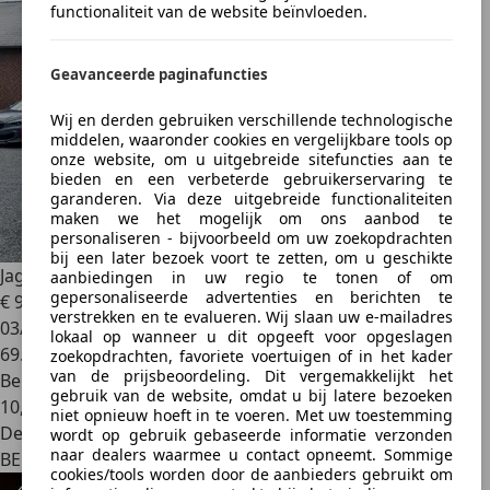
functionaliteit van de website beïnvloeden.
Geavanceerde paginafuncties
Wij en derden gebruiken verschillende technologische
middelen, waaronder cookies en vergelijkbare tools op
onze website, om u uitgebreide sitefuncties aan te
bieden en een verbeterde gebruikerservaring te
garanderen. Via deze uitgebreide functionaliteiten
maken we het mogelijk om ons aanbod te
personaliseren - bijvoorbeeld om uw zoekopdrachten
bij een later bezoek voort te zetten, om u geschikte
Jaguar X-Type
2.5i V6
aanbiedingen in uw regio te tonen of om
gepersonaliseerde advertenties en berichten te
€ 9.500
verstrekken en te evalueren. Wij slaan uw e-mailadres
03/2002
lokaal op wanneer u dit opgeeft voor opgeslagen
69.312 km
zoekopdrachten, favoriete voertuigen of in het kader
van de prijsbeoordeling. Dit vergemakkelijkt het
Benzine
gebruik van de website, omdat u bij latere bezoeken
10,3 l/100 km (comb.)
niet opnieuw hoeft in te voeren. Met uw toestemming
Dealer
wordt op gebruik gebaseerde informatie verzonden
naar dealers waarmee u contact opneemt. Sommige
BE 2400
cookies/tools worden door de aanbieders gebruikt om