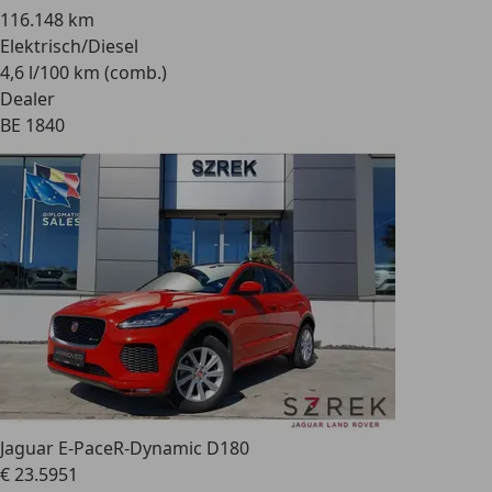
116.148 km
Elektrisch/Diesel
4,6 l/100 km (comb.)
Dealer
BE 1840
Jaguar E-Pace
R-Dynamic D180
€ 23.595
1