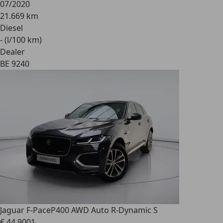
07/2020
21.669 km
Diesel
- (l/100 km)
Dealer
BE 9240
Jaguar F-Pace
P400 AWD Auto R-Dynamic S
€ 44.900
1