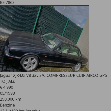
BE 7863
Jaguar XJR
4.0i V8 32v S/C COMPRESSEUR CUIR AIRCO GPS
TO J ALu
€ 4.990
05/1998
290.000 km
Benzine