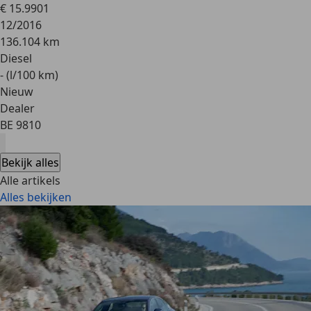
€ 15.990
1
12/2016
136.104 km
Diesel
- (l/100 km)
Nieuw
Dealer
BE 9810
Bekijk alles
Alle artikels
Alles bekijken