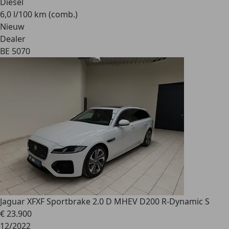
Diesel
6,0 l/100 km (comb.)
Nieuw
Dealer
BE 5070
Jaguar XF
XF Sportbrake 2.0 D MHEV D200 R-Dynamic S
€ 23.900
12/2022