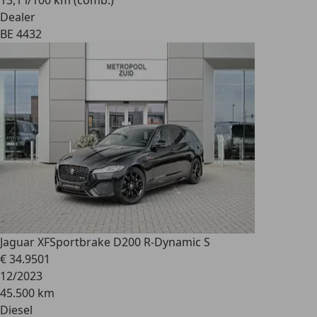
13,1 l/100 km (comb.)
Dealer
BE 4432
Jaguar XF
Sportbrake D200 R-Dynamic S
€ 34.950
1
12/2023
45.500 km
Diesel