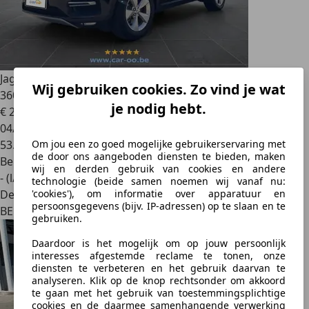
Jaguar E-Pace
P160 MHEV S *MILD-HYBRID - PANODAK -
Wij gebruiken cookies. Zo vind je wat
360° CAMERA - AUTOMAAT*
je nodig hebt.
€ 22.899
04/2021
53.884 km
Om jou een zo goed mogelijke gebruikerservaring met
de door ons aangeboden diensten te bieden, maken
Benzine
wij en derden gebruik van cookies en andere
- (l/100 km)
technologie (beide samen noemen wij vanaf nu:
Dealer
'cookies'), om informatie over apparatuur en
persoonsgegevens (bijv. IP-adressen) op te slaan en te
BE 1861
gebruiken.
Daardoor is het mogelijk om op jouw persoonlijk
interesses afgestemde reclame te tonen, onze
diensten te verbeteren en het gebruik daarvan te
analyseren. Klik op de knop rechtsonder om akkoord
te gaan met het gebruik van toestemmingsplichtige
cookies en de daarmee samenhangende verwerking