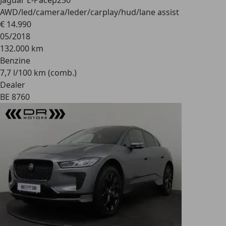
Jaguar E-Pace
p250
AWD/led/camera/leder/carplay/hud/lane assist
€ 14.990
05/2018
132.000 km
Benzine
7,7 l/100 km (comb.)
Dealer
BE 8760