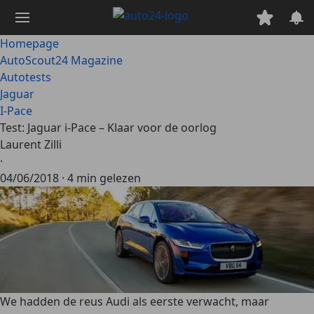
Ga
naar
hoofdinhoud
Homepage
AutoScout24 Magazine
Autotests
Jaguar
I-Pace
Test: Jaguar i-Pace – Klaar voor de oorlog
Laurent Zilli
·
04/06/2018
·
4 min gelezen
We hadden de reus Audi als eerste verwacht, maar