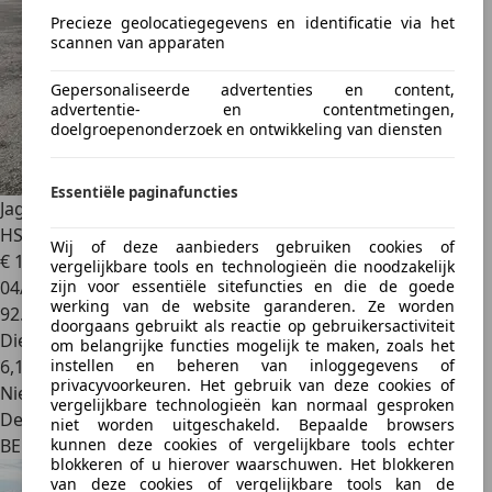
Precieze geolocatiegegevens en identificatie via het
scannen van apparaten
Gepersonaliseerde advertenties en content,
advertentie- en contentmetingen,
doelgroepenonderzoek en ontwikkeling van diensten
Essentiële paginafuncties
Jaguar E-Pace
E-Pace 2.0 D R-Dynamic
HSE*2020*FULL*BLACK PACK*
Wij of deze aanbieders gebruiken cookies of
€ 16.999
vergelijkbare tools en technologieën die noodzakelijk
04/2020
zijn voor essentiële sitefuncties en die de goede
werking van de website garanderen. Ze worden
92.000 km
doorgaans gebruikt als reactie op gebruikersactiviteit
Diesel
om belangrijke functies mogelijk te maken, zoals het
6,1 l/100 km (comb.)
instellen en beheren van inloggegevens of
privacyvoorkeuren. Het gebruik van deze cookies of
Nieuw
vergelijkbare technologieën kan normaal gesproken
Dealer
niet worden uitgeschakeld. Bepaalde browsers
BE 2830
kunnen deze cookies of vergelijkbare tools echter
blokkeren of u hierover waarschuwen. Het blokkeren
van deze cookies of vergelijkbare tools kan de