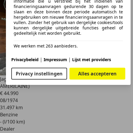
informatie die u verstrekt bij het indienen van
financieringsaanvragen gedurende 30 dagen op te
slaan en deze binnen deze periode automatisch te
hergebruiken om nieuwe financieringsaanvragen in te
vullen. Zonder het gebruik van dergelijke cookies/tools
kunnen dergelijke uitgebreide functies geheel of
gedeeltelijk niet worden gebruikt.
We werken met 263 aanbieders.
|
|
Privacybeleid
Impressum
Lijst met providers
Privacy instellingen
Alles accepteren
Jaguar E-Type
ROADSTER / VEHICULE BELGE ( ORIGINE
AMERICAINE)
€ 44.990
08/1974
31.497 km
Benzine
- (l/100 km)
Dealer