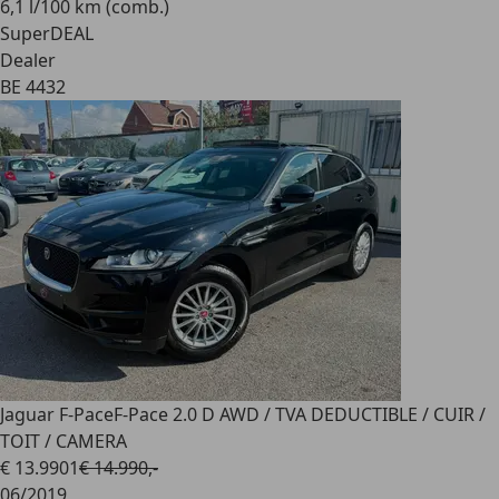
6,1 l/100 km (comb.)
SuperDEAL
Dealer
BE 4432
Jaguar F-Pace
F-Pace 2.0 D AWD / TVA DEDUCTIBLE / CUIR /
TOIT / CAMERA
€ 13.990
1
€ 14.990,-
06/2019