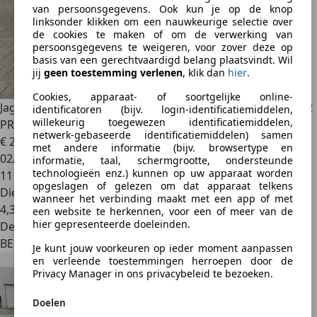
van persoonsgegevens. Ook kun je op de knop
linksonder klikken om een nauwkeurige selectie over
de cookies te maken of om de verwerking van
persoonsgegevens te weigeren, voor zover deze op
basis van een gerechtvaardigd belang plaatsvindt. Wil
jij
geen toestemming verlenen
, klik dan
hier
.
Cookies, apparaat- of soortgelijke online-
Jaguar XE
2.0 D R-Dynamic S 204pk Led/Camera/Leder 2022
identificatoren (bijv. login-identificatiemiddelen,
willekeurig toegewezen identificatiemiddelen,
PROMO!
netwerk-gebaseerde identificatiemiddelen) samen
€ 20.999
1
met andere informatie (bijv. browsertype en
02/2022
informatie, taal, schermgrootte, ondersteunde
technologieën enz.) kunnen op uw apparaat worden
111.000 km
opgeslagen of gelezen om dat apparaat telkens
Diesel
wanneer het verbinding maakt met een app of met
4,3 l/100 km (comb.)
een website te herkennen, voor een of meer van de
hier gepresenteerde doeleinden.
Dealer
BE 3550
Je kunt jouw voorkeuren op ieder moment aanpassen
en verleende toestemmingen herroepen door de
Privacy Manager in ons privacybeleid te bezoeken.
Doelen