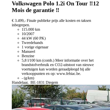
Volkswagen Polo
1.2i On Tour ‼️12
Mois de garantie ‼️
€ 3.499,-
Finale publieke prijs alle kosten en taksen
inbegrepen.
115.000 km
10/2007
44 kW (60 PK)
Tweedehands
1 vorige eigenaar
Manueel
Benzine
5,8 l/100 km (comb.)
Meer informatie over het
brandstofverbruik en CO2-uitstoot van nieuwe
voertuigen kan worden geraadpleegd bij alle
verkooppunten en op: www.febiac.be.
- (g/km)
Handelaar,
BE-1831 Diegem