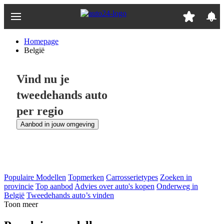
Ga
naar
hoofdinhoud
Homepage
België
Vind nu je
tweedehands auto
per regio
Aanbod in jouw omgeving
Populaire Modellen
Topmerken
Carrosserietypes
Zoeken in
provincie
Top aanbod
Advies over auto's kopen
Onderweg in
België
Tweedehands auto’s vinden
Toon meer