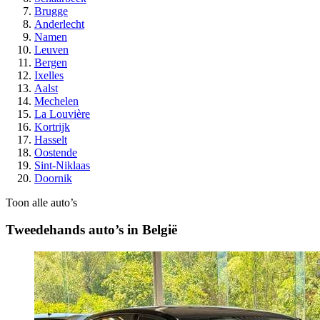
Brugge
Anderlecht
Namen
Leuven
Bergen
Ixelles
Aalst
Mechelen
La Louvière
Kortrijk
Hasselt
Oostende
Sint-Niklaas
Doornik
Toon alle auto’s
Tweedehands auto’s in België