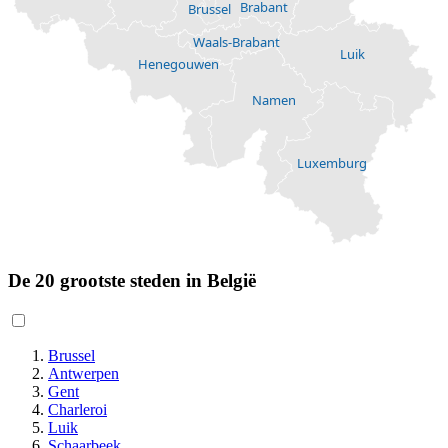
Brabant
Brussel
Waals-Brabant
Luik
Henegouwen
Namen
Luxemburg
De 20 grootste steden in België
Brussel
Antwerpen
Gent
Charleroi
Luik
Schaarbeek