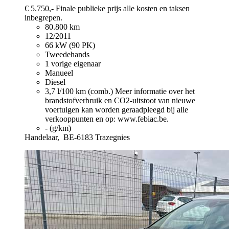
€ 5.750,-
Finale publieke prijs alle kosten en taksen
inbegrepen.
80.800 km
12/2011
66 kW (90 PK)
Tweedehands
1 vorige eigenaar
Manueel
Diesel
3,7 l/100 km (comb.)
Meer informatie over het
brandstofverbruik en CO2-uitstoot van nieuwe
voertuigen kan worden geraadpleegd bij alle
verkooppunten en op: www.febiac.be.
- (g/km)
Handelaar,
BE-6183 Trazegnies