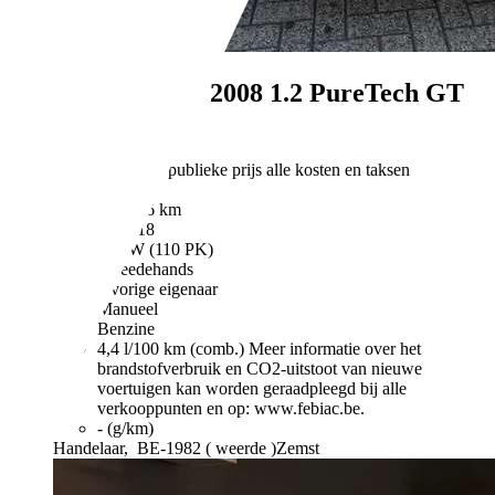
Peugeot 2008
2008 1.2 PureTech GT
Line S
€ 4.899,-
Finale publieke prijs alle kosten en taksen
inbegrepen.
143.916 km
05/2018
81 kW (110 PK)
Tweedehands
1 vorige eigenaar
Manueel
Benzine
4,4 l/100 km (comb.)
Meer informatie over het
brandstofverbruik en CO2-uitstoot van nieuwe
voertuigen kan worden geraadpleegd bij alle
verkooppunten en op: www.febiac.be.
- (g/km)
Handelaar,
BE-1982 ( weerde )Zemst