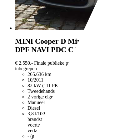
MINI Cooper D
Mini 1.6 D Cooper
DPF NAVI PDC CARPASS
€ 2.550,-
Finale publieke prijs alle kosten en taksen
inbegrepen.
265.636 km
10/2011
82 kW (111 PK)
Tweedehands
2 vorige eigenaren
Manueel
Diesel
3,8 l/100 km (comb.)
Meer informatie over het
brandstofverbruik en CO2-uitstoot van nieuwe
voertuigen kan worden geraadpleegd bij alle
verkooppunten en op: www.febiac.be.
- (g/km)