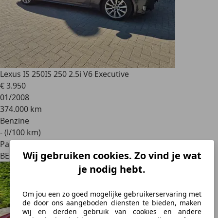
Lexus IS 250
IS 250 2.5i V6 Executive
€ 3.950
01/2008
374.000 km
Benzine
- (l/100 km)
Particulier
Wij gebruiken cookies. Zo vind je wat
BE 1360
je nodig hebt.
Om jou een zo goed mogelijke gebruikerservaring met
de door ons aangeboden diensten te bieden, maken
wij en derden gebruik van cookies en andere