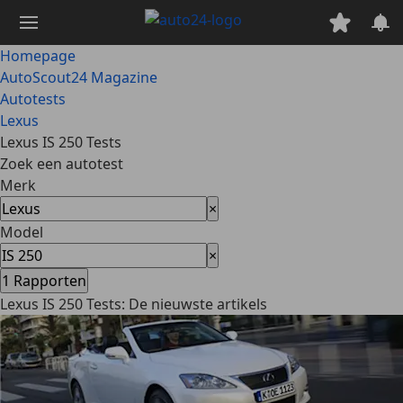
Ga
naar
hoofdinhoud
Homepage
AutoScout24 Magazine
Autotests
Lexus
Lexus IS 250 Tests
Zoek een autotest
Merk
×
Model
×
1
Rapporten
Lexus IS 250 Tests: De nieuwste artikels