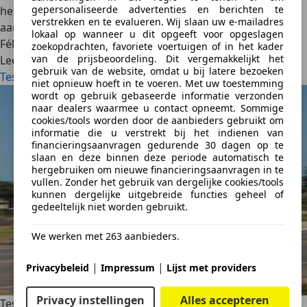
gepersonaliseerde advertenties en berichten te
het B-segment, met premium ambities en een hybride-
verstrekken en te evalueren. Wij slaan uw e-mailadres
aandrijflijn. Missie geslaagd?
lokaal op wanneer u dit opgeeft voor opgeslagen
Félix Bouland
·
21/12/2023
·
5 min gelezen
zoekopdrachten, favoriete voertuigen of in het kader
van de prijsbeoordeling. Dit vergemakkelijkt het
Lees meer
gebruik van de website, omdat u bij latere bezoeken
Test: Lexus LBX, groots in klein zijn (2023)
niet opnieuw hoeft in te voeren. Met uw toestemming
wordt op gebruik gebaseerde informatie verzonden
naar dealers waarmee u contact opneemt. Sommige
cookies/tools worden door de aanbieders gebruikt om
informatie die u verstrekt bij het indienen van
financieringsaanvragen gedurende 30 dagen op te
slaan en deze binnen deze periode automatisch te
hergebruiken om nieuwe financieringsaanvragen in te
vullen. Zonder het gebruik van dergelijke cookies/tools
kunnen dergelijke uitgebreide functies geheel of
gedeeltelijk niet worden gebruikt.
We werken met 263 aanbieders.
|
|
Privacybeleid
Impressum
Lijst met providers
Privacy instellingen
Alles accepteren
Test: Lexus RX 500h, toch liever performance? (2023)