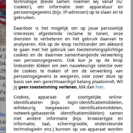
technologie (beide samen noemen wij vanaf nu:
'cookies'), om informatie over apparatuur en
persoonsgegevens (bijv. IP-adressen) op te slaan en te
gebruiken.
Daardoor is het mogelijk om op jouw persoonlijk
interesses afgestemde reclame te tonen, onze
diensten te verbeteren en het gebruik daarvan te
analyseren. Klik op de knop rechtsonder om akkoord
Lexus IS 250
IS-C 250C Luxury Pack
te gaan met het gebruik van toestemmingsplichtige
cookies en de daarmee samenhangende verwerking
€ 25.000
van persoonsgegevens. Ook kun je op de knop
04/2011
linksonder klikken om een nauwkeurige selectie over
29.800 km
de cookies te maken of om de verwerking van
persoonsgegevens te weigeren, voor zover deze op
Benzine
basis van een gerechtvaardigd belang plaatsvindt. Wil
- (l/100 km)
jij
geen toestemming verlenen
, klik dan
hier
.
Particulier
Cookies, apparaat- of soortgelijke online-
BE 3770
identificatoren (bijv. login-identificatiemiddelen,
willekeurig toegewezen identificatiemiddelen,
netwerk-gebaseerde identificatiemiddelen) samen
Bekijk alles
met andere informatie (bijv. browsertype en
Lexus: De nieuwste artikels
informatie, taal, schermgrootte, ondersteunde
Alles bekijken
technologieën enz.) kunnen op uw apparaat worden