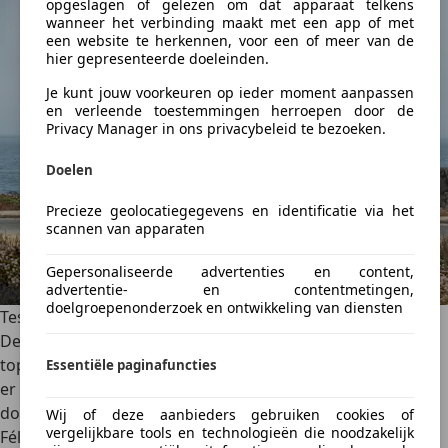
opgeslagen of gelezen om dat apparaat telkens
wanneer het verbinding maakt met een app of met
een website te herkennen, voor een of meer van de
hier gepresenteerde doeleinden.
Je kunt jouw voorkeuren op ieder moment aanpassen
en verleende toestemmingen herroepen door de
Privacy Manager in ons privacybeleid te bezoeken.
Doelen
Precieze geolocatiegegevens en identificatie via het
scannen van apparaten
Gepersonaliseerde advertenties en content,
advertentie- en contentmetingen,
doelgroepenonderzoek en ontwikkeling van diensten
Test: Lexus RX 350h, sierlijke elegantie (2024)
De Lexus RX is een Japanse gamechanger in het
topsegment. Naast een plug-in en performance-model is
Essentiële paginafuncties
er ook een instapper. Hoe bevalt de RX 350h? Autoscout24
doet de test!
Wij of deze aanbieders gebruiken cookies of
vergelijkbare tools en technologieën die noodzakelijk
Félix Bouland
·
04/01/2024
·
4 min gelezen