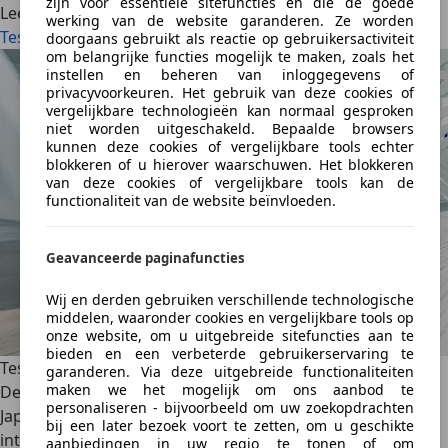
zijn voor essentiële sitefuncties en die de goede
Lees meer
werking van de website garanderen. Ze worden
Test: Lexus RX 350h, sierlijke elegantie (2024)
doorgaans gebruikt als reactie op gebruikersactiviteit
om belangrijke functies mogelijk te maken, zoals het
instellen en beheren van inloggegevens of
privacyvoorkeuren. Het gebruik van deze cookies of
vergelijkbare technologieën kan normaal gesproken
niet worden uitgeschakeld. Bepaalde browsers
kunnen deze cookies of vergelijkbare tools echter
blokkeren of u hierover waarschuwen. Het blokkeren
van deze cookies of vergelijkbare tools kan de
functionaliteit van de website beïnvloeden.
Geavanceerde paginafuncties
Wij en derden gebruiken verschillende technologische
middelen, waaronder cookies en vergelijkbare tools op
onze website, om u uitgebreide sitefuncties aan te
bieden en een verbeterde gebruikerservaring te
Test: Lexus LBX, groots in klein zijn (2023)
garanderen. Via deze uitgebreide functionaliteiten
maken we het mogelijk om ons aanbod te
De Lexus LBX mag dan wel het kleinste model van het
personaliseren - bijvoorbeeld om uw zoekopdrachten
Japanse merk zijn, het betekent niet dat hij het minst
bij een later bezoek voort te zetten, om u geschikte
interessant is. De nieuwkomer heeft zijn zinnen gezet op
aanbiedingen in uw regio te tonen of om