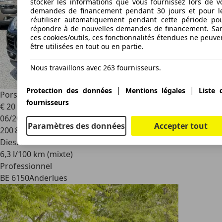
stocker les informations que vous fournissez lors de v
demandes de financement pendant 30 jours et pour l
réutiliser automatiquement pendant cette période po
répondre à de nouvelles demandes de financement. Sa
ces cookies/outils, ces fonctionnalités étendues ne peuve
être utilisées en tout ou en partie.
Nous travaillons avec 263 fournisseurs.
|
|
Protection des données
Mentions légales
Liste 
Porsche Macan
S 3.0 V6 Bi-Turbo PDK - Toit pano - Euro 6
fournisseurs
€ 20 950
06/2016
Paramètres des données
Accepter tout
200 881 km
Diesel
6,3 l/100 km (mixte)
Professionnel
BE 6150
Anderlues