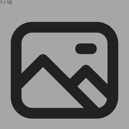
1
/
16