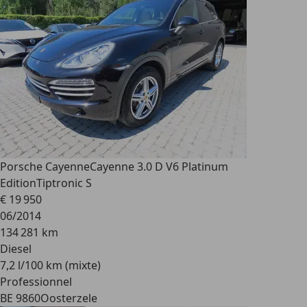
Porsche Cayenne
Cayenne 3.0 D V6 Platinum
EditionTiptronic S
€ 19 950
06/2014
134 281 km
Diesel
7,2 l/100 km (mixte)
Professionnel
BE 9860
Oosterzele