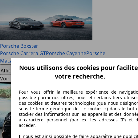
Porsche Boxster
Porsche Carrera GT
Porsche Cayenne
Porsche
Macan
Porsche Panamera
Porsche Targa
Porsche Taycan
Nous utilisons des cookies pour facilite
Afficher tout
votre recherche.
Voir les offres Porsche
Pour vous offrir la meilleure expérience de navigati
possible parmi nos offres, nous et certains tiers utiliso
des cookies et d’autres technologies (que nous désigno
sous le terme générique de : « cookies ») dans le but 
stocker des informations sur les appareils et des donné
à caractère personnel (par ex. les adresses IP) et d
accéder.
Il nous est ainsi possible de faire apparaître une publici