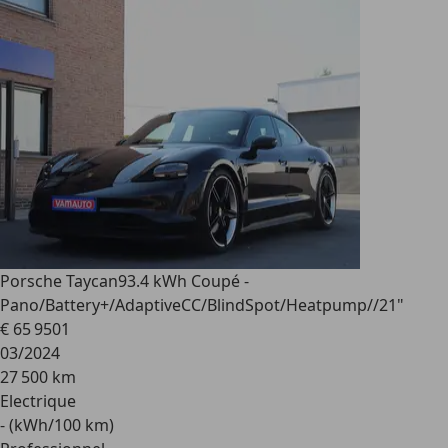
Porsche Taycan
93.4 kWh Coupé -
Pano/Battery+/AdaptiveCC/BlindSpot/Heatpump//21"
€ 65 950
1
03/2024
27 500 km
Electrique
- (kWh/100 km)