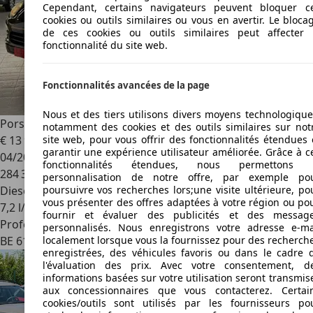
Cependant, certains navigateurs peuvent bloquer c
cookies ou outils similaires ou vous en avertir. Le bloca
de ces cookies ou outils similaires peut affecter 
fonctionnalité du site web.
Fonctionnalités avancées de la page
Nous et des tiers utilisons divers moyens technologique
Porsche Cayenne
Cayenne 3.0 D V6 Tiptronic S
notamment des cookies et des outils similaires sur not
site web, pour vous offrir des fonctionnalités étendues 
€ 13 950
garantir une expérience utilisateur améliorée. Grâce à c
04/2013
fonctionnalités étendues, nous permettons 
284 338 km
personnalisation de notre offre, par exemple po
poursuivre vos recherches lors;une visite ultérieure, po
Diesel
vous présenter des offres adaptées à votre région ou po
7,2 l/100 km (mixte)
fournir et évaluer des publicités et des messag
Professionnel
personnalisés. Nous enregistrons votre adresse e-ma
localement lorsque vous la fournissez pour des recherch
BE 6183
Trazegnies
enregistrées, des véhicules favoris ou dans le cadre 
l'évaluation des prix. Avec votre consentement, d
informations basées sur votre utilisation seront transmis
aux concessionnaires que vous contacterez. Certai
cookies/outils sont utilisés par les fournisseurs po