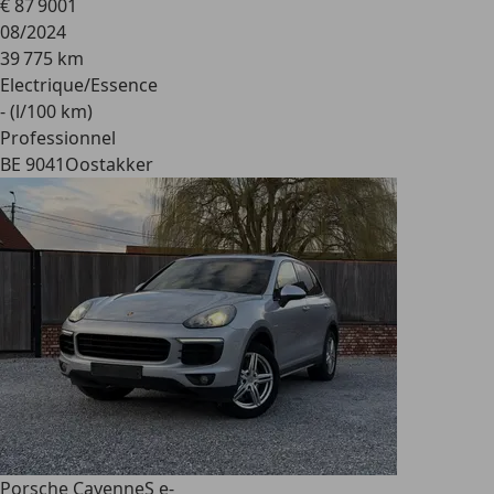
€ 87 900
1
08/2024
39 775 km
Electrique/Essence
- (l/100 km)
Professionnel
BE 9041
Oostakker
Porsche Cayenne
S e-