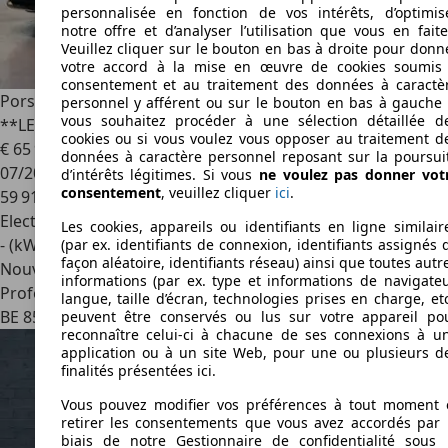
personnalisée en fonction de vos intérêts, d’optimis
notre offre et d’analyser l’utilisation que vous en faite
Veuillez cliquer sur le bouton en bas à droite pour donn
votre accord à la mise en œuvre de cookies soumis
consentement et au traitement des données à caractè
Porsche Taycan
4S Cross Turismo 93.4 kWh
personnel y afférent ou sur le bouton en bas à gauche 
vous souhaitez procéder à une sélection détaillée d
**LED/LEDER/360°CAM/BOSE/PANO/ACC/CHRONO**
cookies ou si vous voulez vous opposer au traitement d
€ 65 950
1
données à caractère personnel reposant sur la poursui
07/2023
d’intérêts légitimes. Si vous
ne voulez pas donner vot
consentement
, veuillez cliquer
ici
.
59 916 km
Electrique
Les cookies, appareils ou identifiants en ligne similair
- (kWh/100 km)
(par ex. identifiants de connexion, identifiants assignés 
façon aléatoire, identifiants réseau) ainsi que toutes autr
Nouveau
informations (par ex. type et informations de navigateu
Professionnel
langue, taille d’écran, technologies prises en charge, etc
BE 8500
Kortrijk
peuvent être conservés ou lus sur votre appareil po
reconnaître celui-ci à chacune de ses connexions à u
application ou à un site Web, pour une ou plusieurs d
finalités présentées ici.
Vous pouvez modifier vos préférences à tout moment 
retirer les consentements que vous avez accordés par 
biais de notre Gestionnaire de confidentialité sous 