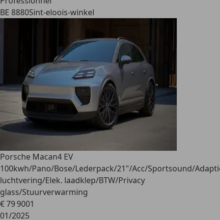
Professionnel
BE 8880
Sint-eloois-winkel
Porsche Macan
4 EV
100kwh/Pano/Bose/Lederpack/21"/Acc/Sportsound/Adapti
luchtvering/Elek. laadklep/BTW/Privacy
glass/Stuurverwarming
€ 79 900
1
01/2025