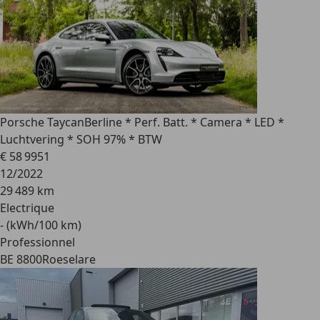
Porsche Taycan
Berline * Perf. Batt. * Camera * LED *
Luchtvering * SOH 97% * BTW
€ 58 995
1
12/2022
29 489 km
Electrique
- (kWh/100 km)
Professionnel
BE 8800
Roeselare