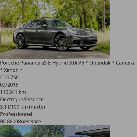
Porsche Panamera
S E-Hybrid 3.0i V6 * Opendak * Camera
* Xenon *
€ 33 750
02/2015
119 341 km
Electrique/Essence
3,1 l/100 km (mixte)
Professionnel
BE 8800
Roeselare