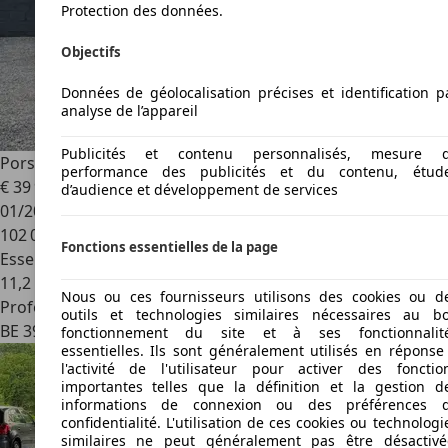
Protection des données.
Objectifs
Données de géolocalisation précises et identification p
analyse de l’appareil
Publicités et contenu personnalisés, mesure 
Porsche 997
3.6 Carrera 2 NAVI/BOSE/OPENDAK/XENON
performance des publicités et du contenu, étud
€ 39 900
d’audience et développement de services
01/2006
102 000 km
Fonctions essentielles de la page
Essence
11,2 l/100 km (mixte)
Nous ou ces fournisseurs utilisons des cookies ou d
Professionnel
outils et technologies similaires nécessaires au b
BE 3900
Overpelt
fonctionnement du site et à ses fonctionnalit
essentielles. Ils sont généralement utilisés en réponse
l'activité de l'utilisateur pour activer des fonctio
importantes telles que la définition et la gestion d
informations de connexion ou des préférences 
confidentialité. L'utilisation de ces cookies ou technologi
similaires ne peut généralement pas être désactivé