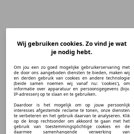
Wij gebruiken cookies. Zo vind je wat
je nodig hebt.
185 km/h
Topsnelheid (km/h)
Om jou een zo goed mogelijke gebruikerservaring met
de door ons aangeboden diensten te bieden, maken wij
en derden gebruik van cookies en andere technologie
(beide samen noemen wij vanaf nu: 'cookies'), om
informatie over apparatuur en persoonsgegevens (bijv.
Diesel
IP-adressen) op te slaan en te gebruiken.
Brandstof
Daardoor is het mogelijk om op jouw persoonlijk
interesses afgestemde reclame te tonen, onze diensten
te verbeteren en het gebruik daarvan te analyseren. Klik
op de knop rechtsonder om akkoord te gaan met het
gebruik van toestemmingsplichtige cookies en de
daarmee samenhangende verwerking van
129 g/km