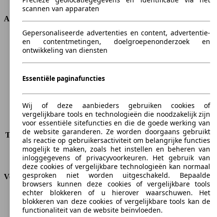
scannen van apparaten
Afmetingen
Gepersonaliseerde advertenties en content, advertentie-
Lengte
4333 mm
en contentmetingen, doelgroepenonderzoek en
ontwikkeling van diensten
Hoogte
1595 mm
Breedte
1825 mm
Wielbasis
2640 mm
Essentiële paginafuncties
Maximaal gewicht
1920 kg
Maximale lading
528 kg
Deuren
5
Wij of deze aanbieders gebruiken cookies of
Stoelen
5
vergelijkbare tools en technologieën die noodzakelijk zijn
voor essentiële sitefuncties en die de goede werking van
Dakbelasting
-
de website garanderen. Ze worden doorgaans gebruikt
Trekgewicht (ongeremd)
-
als reactie op gebruikersactiviteit om belangrijke functies
Trekgewicht (geremd)
1300 kg
mogelijk te maken, zoals het instellen en beheren van
Kofferbak capaciteit
-
inloggegevens of privacyvoorkeuren. Het gebruik van
deze cookies of vergelijkbare technologieën kan normaal
gesproken niet worden uitgeschakeld. Bepaalde
Verbruik
browsers kunnen deze cookies of vergelijkbare tools
echter blokkeren of u hierover waarschuwen. Het
CO2-uitstoot*
129 g/km (komb.)
blokkeren van deze cookies of vergelijkbare tools kan de
Verbruik (stad)
6.3 l/100km
functionaliteit van de website beïnvloeden.