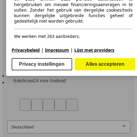
hergebruiken om nieuwe financieringsaanvragen in te
Media
vullen. Zonder het gebruik van dergelijke cookies/tools
kunnen dergelijke uitgebreide functies geheel of
Toegankelijkheidsverklaring
gedeeltelijk niet worden gebruikt.
Service
We werken met 263 aanbieders.
Dealerrubriek
|
|
Privacybeleid
Impressum
Lijst met providers
In contact te blijven
Privacy instellingen
Alles accepteren
AutoScout24 voor iOS
AutoScout24 voor Android