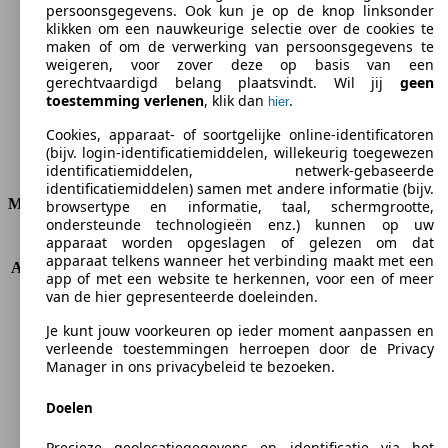
persoonsgegevens. Ook kun je op de knop linksonder
klikken om een nauwkeurige selectie over de cookies te
CO2-uitstoot (gem.)*
maken of om de verwerking van persoonsgegevens te
weigeren, voor zover deze op basis van een
gerechtvaardigd belang plaatsvindt. Wil jij
geen
toestemming verlenen
, klik dan
.
hier
Ø 4.9 l/100km
Cookies, apparaat- of soortgelijke online-identificatoren
(bijv. login-identificatiemiddelen, willekeurig toegewezen
Verbruik
identificatiemiddelen, netwerk-gebaseerde
identificatiemiddelen) samen met andere informatie (bijv.
Motor & Vermogen
browsertype en informatie, taal, schermgrootte,
ondersteunde technologieën enz.) kunnen op uw
apparaat worden opgeslagen of gelezen om dat
KW (PS)
80 kW (109 PS)
apparaat telkens wanneer het verbinding maakt met een
Acceleratie (0-100 km/h)
11.3s
app of met een website te herkennen, voor een of meer
Topsnelheid (km/h)
185 km/h
van de hier gepresenteerde doeleinden.
Aantal versnellingen
5
Je kunt jouw voorkeuren op ieder moment aanpassen en
Koppel
245 nm
verleende toestemmingen herroepen door de Privacy
Cilinderinhoud
1560 ccm
Manager in ons privacybeleid te bezoeken.
Brandstof
Diesel
Cilinders
4
Doelen
Transmissie
Manueel
Aandrijving
Voorwielaandrijving
Precieze geolocatiegegevens en identificatie via het