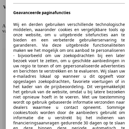
Verbruik (snelweg)
4.1 l/100km
Verbruik (gemiddeld)*
4.9 l/100km
Geavanceerde paginafuncties
Emissieklasse
Euro 3
Tankinhoud
55 l
Wij en derden gebruiken verschillende technologische
AutoScout24 Belgium NV is niet aansprakelijk voor de juistheid
middelen, waaronder cookies en vergelijkbare tools op
van de gegevens.
onze website, om u uitgebreide sitefuncties aan te
bieden en een verbeterde gebruikerservaring te
Naar boven
garanderen. Via deze uitgebreide functionaliteiten
maken we het mogelijk om ons aanbod te personaliseren
- bijvoorbeeld om uw zoekopdrachten bij een later
bezoek voort te zetten, om u geschikte aanbiedingen in
AutoScout24: de grootste online automarkt in Europa.
uw regio te tonen of om gepersonaliseerde advertenties
en berichten te verstrekken en te evalueren. Wij slaan uw
AutoScout24
e-mailadres lokaal op wanneer u dit opgeeft voor
opgeslagen zoekopdrachten, favoriete voertuigen of in
het kader van de prijsbeoordeling. Dit vergemakkelijkt
Over AutoScout24
het gebruik van de website, omdat u bij latere bezoeken
niet opnieuw hoeft in te voeren. Met uw toestemming
Pers
wordt op gebruik gebaseerde informatie verzonden naar
dealers waarmee u contact opneemt. Sommige
Disclaimer
cookies/tools worden door de aanbieders gebruikt om
informatie die u verstrekt bij het indienen van
Wettelijke rechten
financieringsaanvragen gedurende 30 dagen op te slaan
Privacy
en deze binnen deze periode automatisch te