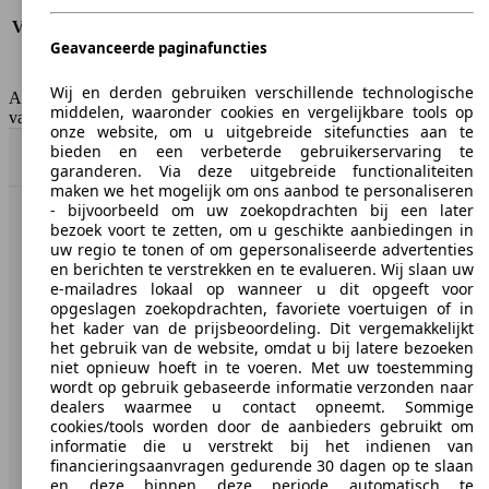
Verbruik (snelweg)
4.1 l/100km
Verbruik (gemiddeld)*
4.9 l/100km
Geavanceerde paginafuncties
Emissieklasse
Euro 4
Tankinhoud
55 l
Wij en derden gebruiken verschillende technologische
AutoScout24 Belgium NV is niet aansprakelijk voor de juistheid
middelen, waaronder cookies en vergelijkbare tools op
van de gegevens.
onze website, om u uitgebreide sitefuncties aan te
bieden en een verbeterde gebruikerservaring te
Naar boven
garanderen. Via deze uitgebreide functionaliteiten
maken we het mogelijk om ons aanbod te personaliseren
- bijvoorbeeld om uw zoekopdrachten bij een later
bezoek voort te zetten, om u geschikte aanbiedingen in
AutoScout24: de grootste online automarkt in Europa.
uw regio te tonen of om gepersonaliseerde advertenties
en berichten te verstrekken en te evalueren. Wij slaan uw
AutoScout24
e-mailadres lokaal op wanneer u dit opgeeft voor
opgeslagen zoekopdrachten, favoriete voertuigen of in
het kader van de prijsbeoordeling. Dit vergemakkelijkt
Over AutoScout24
het gebruik van de website, omdat u bij latere bezoeken
niet opnieuw hoeft in te voeren. Met uw toestemming
Pers
wordt op gebruik gebaseerde informatie verzonden naar
dealers waarmee u contact opneemt. Sommige
Disclaimer
cookies/tools worden door de aanbieders gebruikt om
informatie die u verstrekt bij het indienen van
Wettelijke rechten
financieringsaanvragen gedurende 30 dagen op te slaan
Privacy
en deze binnen deze periode automatisch te