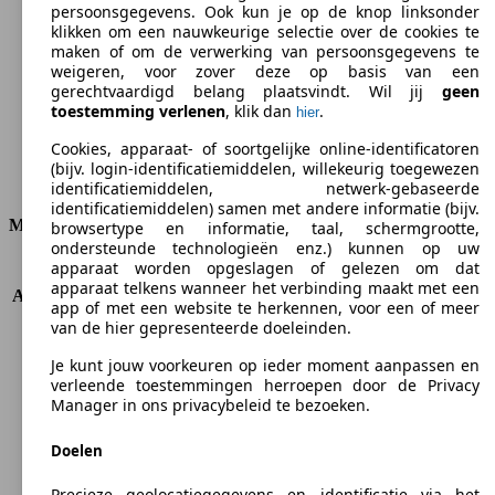
persoonsgegevens. Ook kun je op de knop linksonder
klikken om een nauwkeurige selectie over de cookies te
CO2-uitstoot (gem.)*
maken of om de verwerking van persoonsgegevens te
weigeren, voor zover deze op basis van een
gerechtvaardigd belang plaatsvindt. Wil jij
geen
toestemming verlenen
, klik dan
.
hier
Ø 4.9 l/100km
Cookies, apparaat- of soortgelijke online-identificatoren
(bijv. login-identificatiemiddelen, willekeurig toegewezen
Verbruik
identificatiemiddelen, netwerk-gebaseerde
identificatiemiddelen) samen met andere informatie (bijv.
Motor & Vermogen
browsertype en informatie, taal, schermgrootte,
ondersteunde technologieën enz.) kunnen op uw
apparaat worden opgeslagen of gelezen om dat
KW (PS)
80 kW (109 PS)
apparaat telkens wanneer het verbinding maakt met een
Acceleratie (0-100 km/h)
11.3s
app of met een website te herkennen, voor een of meer
Topsnelheid (km/h)
185 km/h
van de hier gepresenteerde doeleinden.
Aantal versnellingen
5
Je kunt jouw voorkeuren op ieder moment aanpassen en
Koppel
245 nm
verleende toestemmingen herroepen door de Privacy
Cilinderinhoud
1560 ccm
Manager in ons privacybeleid te bezoeken.
Brandstof
Diesel
Cilinders
4
Doelen
Transmissie
Manueel
Aandrijving
Voorwielaandrijving
Precieze geolocatiegegevens en identificatie via het