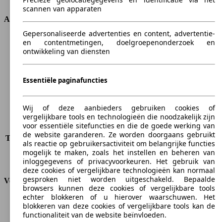
scannen van apparaten
Afmetingen
Gepersonaliseerde advertenties en content, advertentie-
Lengte
4333 mm
en contentmetingen, doelgroepenonderzoek en
ontwikkeling van diensten
Hoogte
1595 mm
Breedte
1825 mm
Wielbasis
2640 mm
Essentiële paginafuncties
Maximaal gewicht
1920 kg
Maximale lading
528 kg
Deuren
5
Wij of deze aanbieders gebruiken cookies of
Stoelen
5
vergelijkbare tools en technologieën die noodzakelijk zijn
voor essentiële sitefuncties en die de goede werking van
Dakbelasting
-
de website garanderen. Ze worden doorgaans gebruikt
Trekgewicht (ongeremd)
-
als reactie op gebruikersactiviteit om belangrijke functies
Trekgewicht (geremd)
1300 kg
mogelijk te maken, zoals het instellen en beheren van
Kofferbak capaciteit
-
inloggegevens of privacyvoorkeuren. Het gebruik van
deze cookies of vergelijkbare technologieën kan normaal
gesproken niet worden uitgeschakeld. Bepaalde
Verbruik
browsers kunnen deze cookies of vergelijkbare tools
echter blokkeren of u hierover waarschuwen. Het
CO2-uitstoot*
129 g/km (komb.)
blokkeren van deze cookies of vergelijkbare tools kan de
Verbruik (stad)
6.3 l/100km
functionaliteit van de website beïnvloeden.