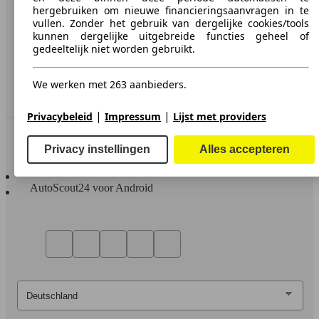
hergebruiken om nieuwe financieringsaanvragen in te
Media
vullen. Zonder het gebruik van dergelijke cookies/tools
kunnen dergelijke uitgebreide functies geheel of
Toegankelijkheidsverklaring
gedeeltelijk niet worden gebruikt.
Service
We werken met 263 aanbieders.
Dealerrubriek
|
|
Privacybeleid
Impressum
Lijst met providers
In contact te blijven
Privacy instellingen
Alles accepteren
AutoScout24 voor iOS
AutoScout24 voor Android