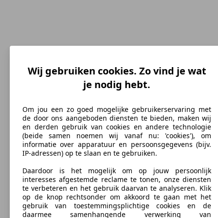
Wij gebruiken cookies. Zo vind je wat
je nodig hebt.
185 km/h
Topsnelheid (km/h)
Om jou een zo goed mogelijke gebruikerservaring met
de door ons aangeboden diensten te bieden, maken wij
en derden gebruik van cookies en andere technologie
(beide samen noemen wij vanaf nu: 'cookies'), om
informatie over apparatuur en persoonsgegevens (bijv.
Diesel
IP-adressen) op te slaan en te gebruiken.
Brandstof
Daardoor is het mogelijk om op jouw persoonlijk
interesses afgestemde reclame te tonen, onze diensten
te verbeteren en het gebruik daarvan te analyseren. Klik
op de knop rechtsonder om akkoord te gaan met het
gebruik van toestemmingsplichtige cookies en de
daarmee samenhangende verwerking van
129 g/km