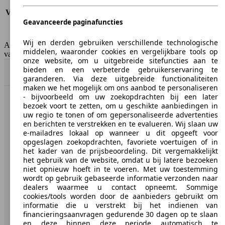
Verbruik (snelweg)
4.6 l/100km
Verbruik (gemiddeld)*
5.2 l/100km
Geavanceerde paginafuncties
Emissieklasse
Euro 6b
Tankinhoud
60 l
Wij en derden gebruiken verschillende technologische
AutoScout24 Belgium NV is niet aansprakelijk voor de juistheid
middelen, waaronder cookies en vergelijkbare tools op
van de gegevens.
onze website, om u uitgebreide sitefuncties aan te
bieden en een verbeterde gebruikerservaring te
Naar boven
garanderen. Via deze uitgebreide functionaliteiten
maken we het mogelijk om ons aanbod te personaliseren
- bijvoorbeeld om uw zoekopdrachten bij een later
bezoek voort te zetten, om u geschikte aanbiedingen in
AutoScout24: de grootste online automarkt in Europa.
uw regio te tonen of om gepersonaliseerde advertenties
en berichten te verstrekken en te evalueren. Wij slaan uw
AutoScout24
e-mailadres lokaal op wanneer u dit opgeeft voor
opgeslagen zoekopdrachten, favoriete voertuigen of in
het kader van de prijsbeoordeling. Dit vergemakkelijkt
Over AutoScout24
het gebruik van de website, omdat u bij latere bezoeken
niet opnieuw hoeft in te voeren. Met uw toestemming
Pers
wordt op gebruik gebaseerde informatie verzonden naar
dealers waarmee u contact opneemt. Sommige
Disclaimer
cookies/tools worden door de aanbieders gebruikt om
informatie die u verstrekt bij het indienen van
Wettelijke rechten
financieringsaanvragen gedurende 30 dagen op te slaan
Privacy
en deze binnen deze periode automatisch te