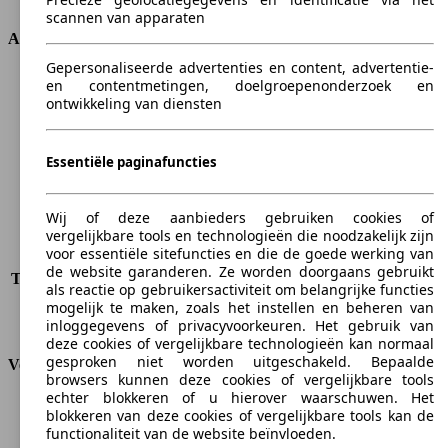
scannen van apparaten
Afmetingen
Gepersonaliseerde advertenties en content, advertentie-
Lengte
4520 mm
en contentmetingen, doelgroepenonderzoek en
ontwikkeling van diensten
Hoogte
1684 mm
Breedte
1858 mm
Wielbasis
2788 mm
Essentiële paginafuncties
Maximaal gewicht
2150 kg
Maximale lading
657 kg
Deuren
5
Wij of deze aanbieders gebruiken cookies of
Stoelen
5 - 7
vergelijkbare tools en technologieën die noodzakelijk zijn
voor essentiële sitefuncties en die de goede werking van
Dakbelasting
-
de website garanderen. Ze worden doorgaans gebruikt
Trekgewicht (ongeremd)
-
als reactie op gebruikersactiviteit om belangrijke functies
Trekgewicht (geremd)
900 kg
mogelijk te maken, zoals het instellen en beheren van
Kofferbak capaciteit
600 - 1867 l
inloggegevens of privacyvoorkeuren. Het gebruik van
deze cookies of vergelijkbare technologieën kan normaal
gesproken niet worden uitgeschakeld. Bepaalde
Verbruik
browsers kunnen deze cookies of vergelijkbare tools
echter blokkeren of u hierover waarschuwen. Het
CO2-uitstoot*
118 g/km (komb.)
blokkeren van deze cookies of vergelijkbare tools kan de
Verbruik (stad)
6.4 l/100km
functionaliteit van de website beïnvloeden.