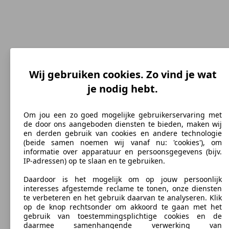
Wij gebruiken cookies. Zo vind je wat
je nodig hebt.
185 km/h
Topsnelheid (km/h)
Om jou een zo goed mogelijke gebruikerservaring met
de door ons aangeboden diensten te bieden, maken wij
en derden gebruik van cookies en andere technologie
(beide samen noemen wij vanaf nu: 'cookies'), om
informatie over apparatuur en persoonsgegevens (bijv.
Benzine
IP-adressen) op te slaan en te gebruiken.
Brandstof
Daardoor is het mogelijk om op jouw persoonlijk
interesses afgestemde reclame te tonen, onze diensten
te verbeteren en het gebruik daarvan te analyseren. Klik
op de knop rechtsonder om akkoord te gaan met het
gebruik van toestemmingsplichtige cookies en de
daarmee samenhangende verwerking van
118 g/km