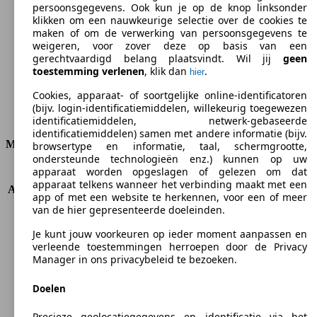
persoonsgegevens. Ook kun je op de knop linksonder
klikken om een nauwkeurige selectie over de cookies te
CO2-uitstoot (gem.)*
maken of om de verwerking van persoonsgegevens te
weigeren, voor zover deze op basis van een
gerechtvaardigd belang plaatsvindt. Wil jij
geen
toestemming verlenen
, klik dan
.
hier
Ø 5.2 l/100km
Cookies, apparaat- of soortgelijke online-identificatoren
(bijv. login-identificatiemiddelen, willekeurig toegewezen
Verbruik
identificatiemiddelen, netwerk-gebaseerde
identificatiemiddelen) samen met andere informatie (bijv.
Motor & Vermogen
browsertype en informatie, taal, schermgrootte,
ondersteunde technologieën enz.) kunnen op uw
apparaat worden opgeslagen of gelezen om dat
KW (PS)
92 kW (125 PS)
apparaat telkens wanneer het verbinding maakt met een
Acceleratie (0-100 km/h)
12.2s
app of met een website te herkennen, voor een of meer
Topsnelheid (km/h)
185 km/h
van de hier gepresenteerde doeleinden.
Aantal versnellingen
6
Je kunt jouw voorkeuren op ieder moment aanpassen en
Koppel
170 nm
verleende toestemmingen herroepen door de Privacy
Cilinderinhoud
998 ccm
Manager in ons privacybeleid te bezoeken.
Brandstof
Benzine
Cilinders
3
Doelen
Transmissie
Manueel
Aandrijving
Voorwielaandrijving
Precieze geolocatiegegevens en identificatie via het