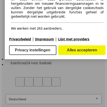
hergebruiken om nieuwe financieringsaanvragen in te
Media
vullen. Zonder het gebruik van dergelijke cookies/tools
kunnen dergelijke uitgebreide functies geheel of
Toegankelijkheidsverklaring
gedeeltelijk niet worden gebruikt.
Service
We werken met 263 aanbieders.
Dealerrubriek
|
|
Privacybeleid
Impressum
Lijst met providers
In contact te blijven
Privacy instellingen
Alles accepteren
AutoScout24 voor iOS
AutoScout24 voor Android