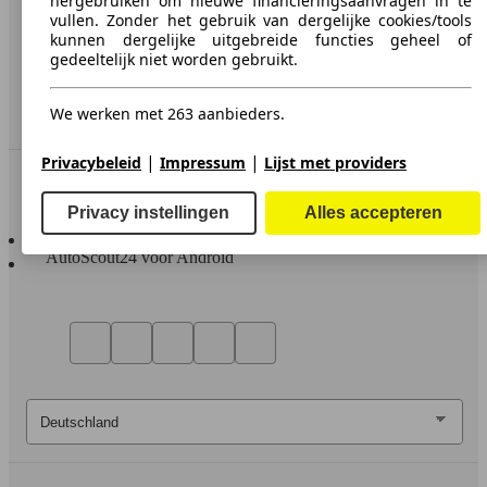
hergebruiken om nieuwe financieringsaanvragen in te
Media
vullen. Zonder het gebruik van dergelijke cookies/tools
kunnen dergelijke uitgebreide functies geheel of
Toegankelijkheidsverklaring
gedeeltelijk niet worden gebruikt.
Service
We werken met 263 aanbieders.
Dealerrubriek
|
|
Privacybeleid
Impressum
Lijst met providers
In contact te blijven
Privacy instellingen
Alles accepteren
AutoScout24 voor iOS
AutoScout24 voor Android