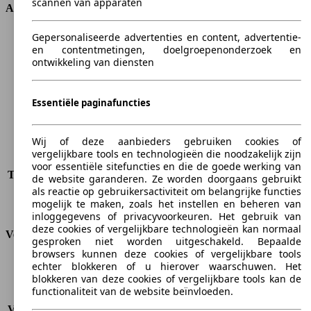
scannen van apparaten
Afmetingen
Gepersonaliseerde advertenties en content, advertentie-
Lengte
4493 mm
en contentmetingen, doelgroepenonderzoek en
Hoogte
1609 mm
ontwikkeling van diensten
Breedte
1748 mm
Wielbasis
2560 mm
Maximaal gewicht
1830 kg
Essentiële paginafuncties
Maximale lading
508 kg
Deuren
5
Wij of deze aanbieders gebruiken cookies of
Stoelen
5
vergelijkbare tools en technologieën die noodzakelijk zijn
Dakbelasting
-
voor essentiële sitefuncties en die de goede werking van
Trekgewicht (ongeremd)
-
de website garanderen. Ze worden doorgaans gebruikt
Trekgewicht (geremd)
1250 kg
als reactie op gebruikersactiviteit om belangrijke functies
mogelijk te maken, zoals het instellen en beheren van
Kofferbak capaciteit
-
inloggegevens of privacyvoorkeuren. Het gebruik van
deze cookies of vergelijkbare technologieën kan normaal
Verbruik
gesproken niet worden uitgeschakeld. Bepaalde
browsers kunnen deze cookies of vergelijkbare tools
CO2-uitstoot*
183 g/km (komb.)
echter blokkeren of u hierover waarschuwen. Het
blokkeren van deze cookies of vergelijkbare tools kan de
Verbruik (stad)
10.2 l/100km
functionaliteit van de website beïnvloeden.
Verbruik (snelweg)
6.8 l/100km
Verbruik (gemiddeld)*
7.7 l/100km