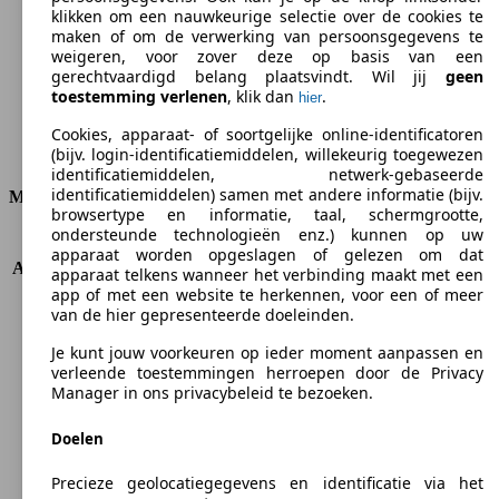
CO2-uitstoot (gem.)*
klikken om een nauwkeurige selectie over de cookies te
maken of om de verwerking van persoonsgegevens te
weigeren, voor zover deze op basis van een
gerechtvaardigd belang plaatsvindt. Wil jij
geen
toestemming verlenen
, klik dan
.
hier
Ø 7.7 l/100km
Cookies, apparaat- of soortgelijke online-identificatoren
Verbruik
(bijv. login-identificatiemiddelen, willekeurig toegewezen
identificatiemiddelen, netwerk-gebaseerde
identificatiemiddelen) samen met andere informatie (bijv.
Motor & Vermogen
browsertype en informatie, taal, schermgrootte,
ondersteunde technologieën enz.) kunnen op uw
KW (PS)
77 kW (105 PS)
apparaat worden opgeslagen of gelezen om dat
Acceleratie (0-100 km/h)
-
apparaat telkens wanneer het verbinding maakt met een
Topsnelheid (km/h)
177 km/h
app of met een website te herkennen, voor een of meer
van de hier gepresenteerde doeleinden.
Aantal versnellingen
5
Koppel
141 nm
Je kunt jouw voorkeuren op ieder moment aanpassen en
Cilinderinhoud
1594 ccm
verleende toestemmingen herroepen door de Privacy
Brandstof
Benzine
Manager in ons privacybeleid te bezoeken.
Cilinders
4
Doelen
Transmissie
Manueel
Aandrijving
Voorwielaandrijving
Precieze geolocatiegegevens en identificatie via het