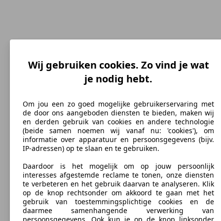
Wij gebruiken cookies. Zo vind je wat
je nodig hebt.
177 km/h
Topsnelheid (km/h)
Om jou een zo goed mogelijke gebruikerservaring met
de door ons aangeboden diensten te bieden, maken wij
en derden gebruik van cookies en andere technologie
(beide samen noemen wij vanaf nu: 'cookies'), om
Benzine
informatie over apparatuur en persoonsgegevens (bijv.
IP-adressen) op te slaan en te gebruiken.
Brandstof
Daardoor is het mogelijk om op jouw persoonlijk
interesses afgestemde reclame te tonen, onze diensten
te verbeteren en het gebruik daarvan te analyseren. Klik
op de knop rechtsonder om akkoord te gaan met het
gebruik van toestemmingsplichtige cookies en de
183 g/km
daarmee samenhangende verwerking van
persoonsgegevens. Ook kun je op de knop linksonder