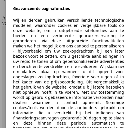
Emissieklasse
Euro 4
Geavanceerde paginafuncties
Tankinhoud
55 l
AutoScout24 Belgium NV is niet aansprakelijk voor de juistheid
Wij en derden gebruiken verschillende technologische
van de gegevens.
middelen, waaronder cookies en vergelijkbare tools op
onze website, om u uitgebreide sitefuncties aan te
Naar boven
bieden en een verbeterde gebruikerservaring te
garanderen. Via deze uitgebreide functionaliteiten
maken we het mogelijk om ons aanbod te personaliseren
- bijvoorbeeld om uw zoekopdrachten bij een later
AutoScout24: de grootste online automarkt in Europa.
bezoek voort te zetten, om u geschikte aanbiedingen in
uw regio te tonen of om gepersonaliseerde advertenties
en berichten te verstrekken en te evalueren. Wij slaan uw
AutoScout24
e-mailadres lokaal op wanneer u dit opgeeft voor
opgeslagen zoekopdrachten, favoriete voertuigen of in
Over AutoScout24
het kader van de prijsbeoordeling. Dit vergemakkelijkt
het gebruik van de website, omdat u bij latere bezoeken
Pers
niet opnieuw hoeft in te voeren. Met uw toestemming
wordt op gebruik gebaseerde informatie verzonden naar
Disclaimer
dealers waarmee u contact opneemt. Sommige
cookies/tools worden door de aanbieders gebruikt om
Wettelijke rechten
informatie die u verstrekt bij het indienen van
financieringsaanvragen gedurende 30 dagen op te slaan
Privacy
en deze binnen deze periode automatisch te