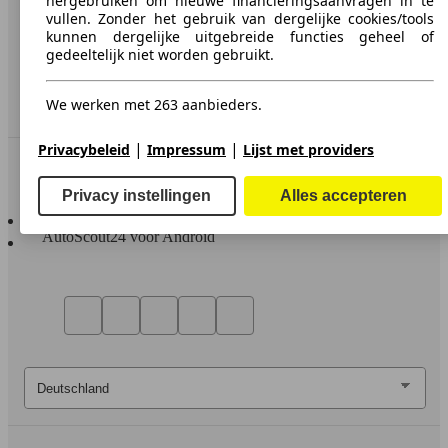
hergebruiken om nieuwe financieringsaanvragen in te
Media
vullen. Zonder het gebruik van dergelijke cookies/tools
kunnen dergelijke uitgebreide functies geheel of
Toegankelijkheidsverklaring
gedeeltelijk niet worden gebruikt.
Service
We werken met 263 aanbieders.
Dealerrubriek
|
|
Privacybeleid
Impressum
Lijst met providers
In contact te blijven
Privacy instellingen
Alles accepteren
AutoScout24 voor iOS
AutoScout24 voor Android