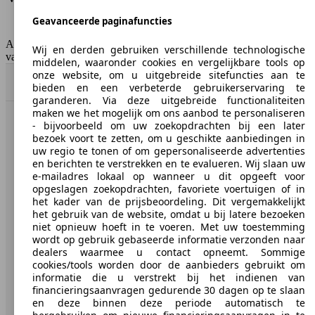
Emissieklasse
Euro 6b
Geavanceerde paginafuncties
Tankinhoud
58 l
AutoScout24 Belgium NV is niet aansprakelijk voor de juistheid
Wij en derden gebruiken verschillende technologische
van de gegevens.
middelen, waaronder cookies en vergelijkbare tools op
onze website, om u uitgebreide sitefuncties aan te
Naar boven
bieden en een verbeterde gebruikerservaring te
garanderen. Via deze uitgebreide functionaliteiten
maken we het mogelijk om ons aanbod te personaliseren
- bijvoorbeeld om uw zoekopdrachten bij een later
AutoScout24: de grootste online automarkt in Europa.
bezoek voort te zetten, om u geschikte aanbiedingen in
uw regio te tonen of om gepersonaliseerde advertenties
en berichten te verstrekken en te evalueren. Wij slaan uw
AutoScout24
e-mailadres lokaal op wanneer u dit opgeeft voor
opgeslagen zoekopdrachten, favoriete voertuigen of in
Over AutoScout24
het kader van de prijsbeoordeling. Dit vergemakkelijkt
het gebruik van de website, omdat u bij latere bezoeken
Pers
niet opnieuw hoeft in te voeren. Met uw toestemming
wordt op gebruik gebaseerde informatie verzonden naar
Disclaimer
dealers waarmee u contact opneemt. Sommige
cookies/tools worden door de aanbieders gebruikt om
Wettelijke rechten
informatie die u verstrekt bij het indienen van
financieringsaanvragen gedurende 30 dagen op te slaan
Privacy
en deze binnen deze periode automatisch te