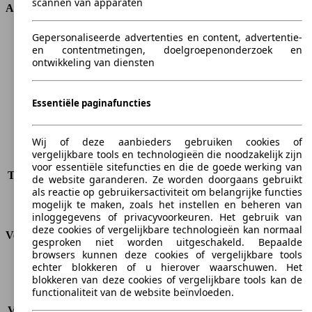
scannen van apparaten
Afmetingen
Gepersonaliseerde advertenties en content, advertentie-
Lengte
4525 mm
en contentmetingen, doelgroepenonderzoek en
Hoogte
1610 mm
ontwikkeling van diensten
Breedte
1805 mm
Wielbasis
2750 mm
Maximaal gewicht
2060 kg
Essentiële paginafuncties
Maximale lading
615 kg
Deuren
5
Wij of deze aanbieders gebruiken cookies of
Stoelen
5 - 7
vergelijkbare tools en technologieën die noodzakelijk zijn
Dakbelasting
-
voor essentiële sitefuncties en die de goede werking van
Trekgewicht (ongeremd)
-
de website garanderen. Ze worden doorgaans gebruikt
Trekgewicht (geremd)
1500 kg
als reactie op gebruikersactiviteit om belangrijke functies
mogelijk te maken, zoals het instellen en beheren van
Kofferbak capaciteit
536 - 1694 l
inloggegevens of privacyvoorkeuren. Het gebruik van
deze cookies of vergelijkbare technologieën kan normaal
Verbruik
gesproken niet worden uitgeschakeld. Bepaalde
browsers kunnen deze cookies of vergelijkbare tools
CO2-uitstoot*
182 g/km (komb.)
echter blokkeren of u hierover waarschuwen. Het
blokkeren van deze cookies of vergelijkbare tools kan de
Verbruik (stad)
10.7 l/100km
functionaliteit van de website beïnvloeden.
Verbruik (snelweg)
6.2 l/100km
Verbruik (gemiddeld)*
7.8 l/100km