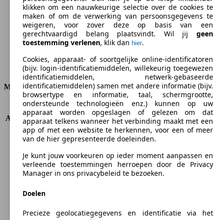
CO2-uitstoot (gem.)*
klikken om een nauwkeurige selectie over de cookies te
maken of om de verwerking van persoonsgegevens te
weigeren, voor zover deze op basis van een
gerechtvaardigd belang plaatsvindt. Wil jij
geen
toestemming verlenen
, klik dan
.
hier
Ø 7.8 l/100km
Cookies, apparaat- of soortgelijke online-identificatoren
Verbruik
(bijv. login-identificatiemiddelen, willekeurig toegewezen
identificatiemiddelen, netwerk-gebaseerde
identificatiemiddelen) samen met andere informatie (bijv.
Motor & Vermogen
browsertype en informatie, taal, schermgrootte,
ondersteunde technologieën enz.) kunnen op uw
KW (PS)
122 kW (166 PS)
apparaat worden opgeslagen of gelezen om dat
Acceleratie (0-100 km/h)
10.8s
apparaat telkens wanneer het verbinding maakt met een
Topsnelheid (km/h)
200 km/h
app of met een website te herkennen, voor een of meer
van de hier gepresenteerde doeleinden.
Aantal versnellingen
6
Koppel
213 nm
Je kunt jouw voorkeuren op ieder moment aanpassen en
Cilinderinhoud
1999 ccm
verleende toestemmingen herroepen door de Privacy
Brandstof
Benzine
Manager in ons privacybeleid te bezoeken.
Cilinders
4
Doelen
Transmissie
Automatisch
Aandrijving
Voorwielaandrijving
Precieze geolocatiegegevens en identificatie via het