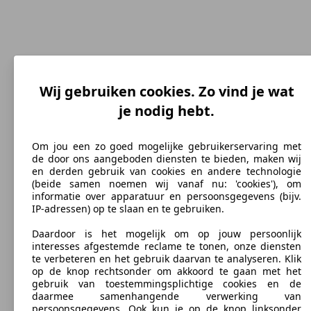
Wij gebruiken cookies. Zo vind je wat
je nodig hebt.
200 km/h
Topsnelheid (km/h)
Om jou een zo goed mogelijke gebruikerservaring met
de door ons aangeboden diensten te bieden, maken wij
en derden gebruik van cookies en andere technologie
(beide samen noemen wij vanaf nu: 'cookies'), om
Benzine
informatie over apparatuur en persoonsgegevens (bijv.
IP-adressen) op te slaan en te gebruiken.
Brandstof
Daardoor is het mogelijk om op jouw persoonlijk
interesses afgestemde reclame te tonen, onze diensten
te verbeteren en het gebruik daarvan te analyseren. Klik
op de knop rechtsonder om akkoord te gaan met het
gebruik van toestemmingsplichtige cookies en de
182 g/km
daarmee samenhangende verwerking van
persoonsgegevens. Ook kun je op de knop linksonder