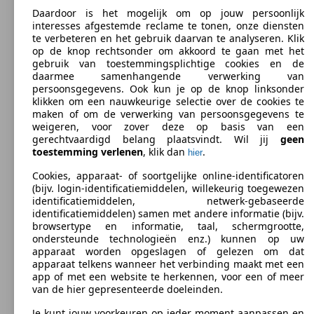
Daardoor is het mogelijk om op jouw persoonlijk
interesses afgestemde reclame te tonen, onze diensten
te verbeteren en het gebruik daarvan te analyseren. Klik
op de knop rechtsonder om akkoord te gaan met het
gebruik van toestemmingsplichtige cookies en de
daarmee samenhangende verwerking van
persoonsgegevens. Ook kun je op de knop linksonder
klikken om een nauwkeurige selectie over de cookies te
maken of om de verwerking van persoonsgegevens te
weigeren, voor zover deze op basis van een
gerechtvaardigd belang plaatsvindt. Wil jij
geen
toestemming verlenen
, klik dan
.
hier
Cookies, apparaat- of soortgelijke online-identificatoren
SUV/4x4/Pick-up
2019 - 2022
Kia
NIRO PHEV - 2020
(bijv. login-identificatiemiddelen, willekeurig toegewezen
identificatiemiddelen, netwerk-gebaseerde
Benzine
Afmt. (L/B/H):
identificatiemiddelen) samen met andere informatie (bijv.
Van 4355 x 1805 x 1545 mm
browsertype en informatie, taal, schermgrootte,
Vermogen:
Model Version
ondersteunde technologieën enz.) kunnen op uw
77 KW (105 PS)
apparaat worden opgeslagen of gelezen om dat
Deuren:
apparaat telkens wanneer het verbinding maakt met een
5
app of met een website te herkennen, voor een of meer
Stoelen:
van de hier gepresenteerde doeleinden.
Leistung
Ver
5
Kofferbak:
Je kunt jouw voorkeuren op ieder moment aanpassen en