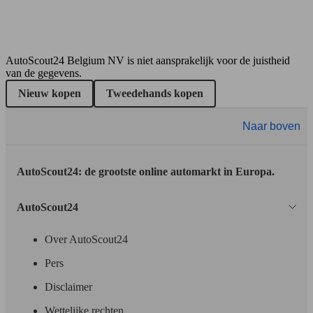
1 meer varianten tonen
AutoScout24 Belgium NV is niet aansprakelijk voor de juistheid
SUV/4x4/Pick-up
van de gegevens.
Benzine
Nieuw kopen
Tweedehands kopen
Model Version
Naar boven
AutoScout24: de grootste online automarkt in Europa.
Leistung
Ver
AutoScout24
Over AutoScout24
Pers
Ø 3.
77 KW
Disclaimer
Niro 1.6 GDi HEV Business Fusion DCT
l/10
(105 PS)
kWh
Wettelijke rechten