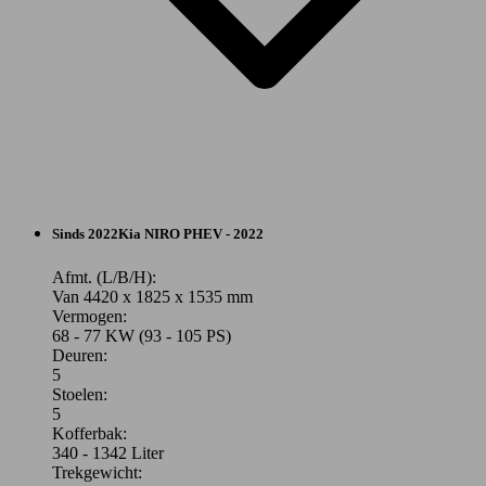
SUV/4x4/Pick-up
Sinds 2022
Kia
NIRO PHEV - 2022
Benzine
Afmt. (L/B/H):
Van 4420 x 1825 x 1535 mm
Vermogen:
Model Version
68 - 77 KW (93 - 105 PS)
Deuren:
5
Stoelen:
Leistung
Ver
5
Kofferbak:
340 - 1342 Liter
Trekgewicht: