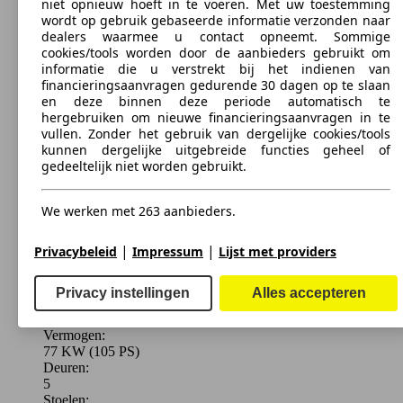
niet opnieuw hoeft in te voeren. Met uw toestemming
Ø 3.
77 KW
wordt op gebruik gebaseerde informatie verzonden naar
Niro 1.6 GDi HEV Navi Edition UVO DCT
l/10
(105 PS)
dealers waarmee u contact opneemt. Sommige
kWh
cookies/tools worden door de aanbieders gebruikt om
informatie die u verstrekt bij het indienen van
financieringsaanvragen gedurende 30 dagen op te slaan
en deze binnen deze periode automatisch te
hergebruiken om nieuwe financieringsaanvragen in te
vullen. Zonder het gebruik van dergelijke cookies/tools
kunnen dergelijke uitgebreide functies geheel of
Ø 3.
77 KW
gedeeltelijk niet worden gebruikt.
Niro 1.6 GDi HEV Pace DCT
l/10
(105 PS)
kWh
We werken met 263 aanbieders.
|
|
Privacybeleid
Impressum
Lijst met providers
SUV/4x4/Pick-up
2016 - 2019
Kia
NIRO HEV
Privacy instellingen
Alles accepteren
Ø 3.
77 KW
Afmt. (L/B/H):
Niro 1.6 GDi HEV Pulse DCT
l/10
(105 PS)
Van 4355 x 1805 x 1535 mm
kWh
Vermogen:
77 KW (105 PS)
Deuren:
5
Stoelen: