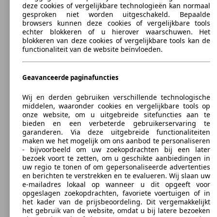
Niro 1.6 GDi HEV More UVO DCT
l/10
(105 PS)
deze cookies of vergelijkbare technologieën kan normaal
kWh
gesproken niet worden uitgeschakeld. Bepaalde
browsers kunnen deze cookies of vergelijkbare tools
SUV/4x4/Pick-up
2017 - 2019
Kia
NIRO PHEV
echter blokkeren of u hierover waarschuwen. Het
blokkeren van deze cookies of vergelijkbare tools kan de
Afmt. (L/B/H):
functionaliteit van de website beïnvloeden.
Van 4355 x 1805 x 1545 mm
Vermogen:
Ø 3.
77 KW (105 PS)
77 KW
Niro 1.6 GDi HEV Must DCT
l/10
Geavanceerde paginafuncties
Deuren:
(105 PS)
kWh
5
Wij en derden gebruiken verschillende technologische
Stoelen:
middelen, waaronder cookies en vergelijkbare tools op
5
onze website, om u uitgebreide sitefuncties aan te
Kofferbak:
bieden en een verbeterde gebruikerservaring te
324 - 1322 Liter
garanderen. Via deze uitgebreide functionaliteiten
Trekgewicht:
maken we het mogelijk om ons aanbod te personaliseren
0 - 1300 kg
Ø 3.
- bijvoorbeeld om uw zoekopdrachten bij een later
Varianten tonen
77 KW
Niro 1.6 GDi HEV Navi Edition DCT
l/10
bezoek voort te zetten, om u geschikte aanbiedingen in
(105 PS)
kWh
uw regio te tonen of om gepersonaliseerde advertenties
en berichten te verstrekken en te evalueren. Wij slaan uw
e-mailadres lokaal op wanneer u dit opgeeft voor
opgeslagen zoekopdrachten, favoriete voertuigen of in
het kader van de prijsbeoordeling. Dit vergemakkelijkt
het gebruik van de website, omdat u bij latere bezoeken