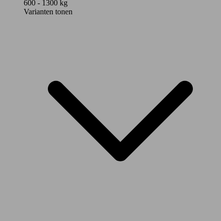
600 - 1300 kg
Varianten tonen
68 - 77
KW (93
Niro 1.6 GDi HEV Pace DCT
- 105
PS)
68 - 77
KW (93
Niro 1.6 GDi HEV Pulse DCT
- 105
PS)
68 - 77
KW (93
Niro 1.6 GDi HEV Pure DCT
- 105
PS)