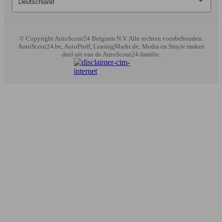
(105 PS)
kWh
© Copyright
AutoScout24 Belgium N.V. Alle rechten voorbehouden.
AutoScout24.be, AutoProff, LeasingMarkt.de, Media en Smyle maken
deel uit van de AutoScout24-familie.
Ø 3.
Niro 1.6 GDi HEV Fusion DCT (EU6d-
77 KW
l/10
TEMP)
(105 PS)
kWh
Ø 3.
77 KW
Niro 1.6 GDi HEV Lounge DCT
l/10
(105 PS)
kWh