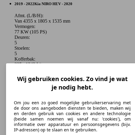
SUV/4x4/Pick-up
2019 - 2022
Kia
NIRO HEV - 2020
Afmt. (L/B/H):
Van 4355 x 1805 x 1535 mm
Vermogen:
77 KW (105 PS)
Deuren:
5
Stoelen:
5
Kofferbak:
335 - 1342 Liter
Trekgewicht:
0 - 1300 kg
Wij gebruiken cookies. Zo vind je wat
Varianten tonen
je nodig hebt.
Om jou een zo goed mogelijke gebruikerservaring met
de door ons aangeboden diensten te bieden, maken wij
en derden gebruik van cookies en andere technologie
(beide samen noemen wij vanaf nu: 'cookies'), om
informatie over apparatuur en persoonsgegevens (bijv.
IP-adressen) op te slaan en te gebruiken.