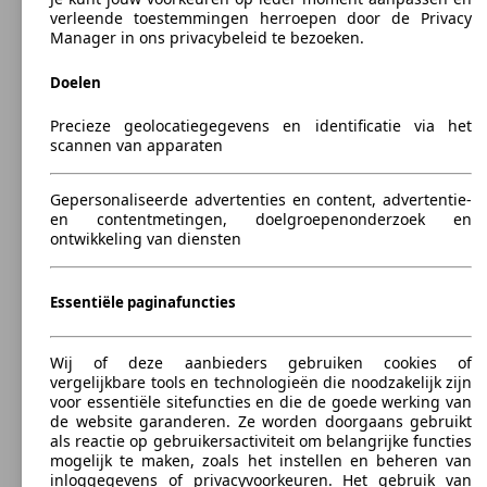
324 - 1322 Liter
verleende toestemmingen herroepen door de Privacy
Trekgewicht:
Manager in ons privacybeleid te bezoeken.
0 - 1300 kg
Varianten tonen
Doelen
Precieze geolocatiegegevens en identificatie via het
Ø 3.
77 KW
scannen van apparaten
Niro 1.6 GDi HEV Business Line DCT
l/10
(105 PS)
kWh
Gepersonaliseerde advertenties en content, advertentie-
en contentmetingen, doelgroepenonderzoek en
ontwikkeling van diensten
Ø 3.
Essentiële paginafuncties
77 KW
Niro 1.6 GDi HEV More DCT
l/10
(105 PS)
kWh
Wij of deze aanbieders gebruiken cookies of
vergelijkbare tools en technologieën die noodzakelijk zijn
voor essentiële sitefuncties en die de goede werking van
de website garanderen. Ze worden doorgaans gebruikt
als reactie op gebruikersactiviteit om belangrijke functies
mogelijk te maken, zoals het instellen en beheren van
Ø 3.
77 KW
inloggegevens of privacyvoorkeuren. Het gebruik van