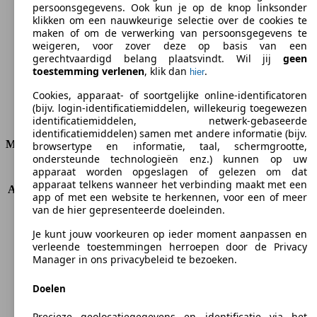
persoonsgegevens. Ook kun je op de knop linksonder
klikken om een nauwkeurige selectie over de cookies te
CO2-uitstoot (gem.)*
maken of om de verwerking van persoonsgegevens te
weigeren, voor zover deze op basis van een
gerechtvaardigd belang plaatsvindt. Wil jij
geen
toestemming verlenen
, klik dan
.
hier
Ø 5.5 l/100km
Cookies, apparaat- of soortgelijke online-identificatoren
(bijv. login-identificatiemiddelen, willekeurig toegewezen
Verbruik
identificatiemiddelen, netwerk-gebaseerde
identificatiemiddelen) samen met andere informatie (bijv.
Motor & Vermogen
browsertype en informatie, taal, schermgrootte,
ondersteunde technologieën enz.) kunnen op uw
apparaat worden opgeslagen of gelezen om dat
KW (PS)
66 kW (90 PS)
apparaat telkens wanneer het verbinding maakt met een
Acceleratie (0-100 km/h)
13.0s
app of met een website te herkennen, voor een of meer
Topsnelheid (km/h)
180 km/h
van de hier gepresenteerde doeleinden.
Aantal versnellingen
5
Je kunt jouw voorkeuren op ieder moment aanpassen en
Koppel
136 nm
verleende toestemmingen herroepen door de Privacy
Cilinderinhoud
1396 ccm
Manager in ons privacybeleid te bezoeken.
Brandstof
Benzine
Cilinders
4
Doelen
Transmissie
Manueel
Aandrijving
Voorwielaandrijving
Precieze geolocatiegegevens en identificatie via het