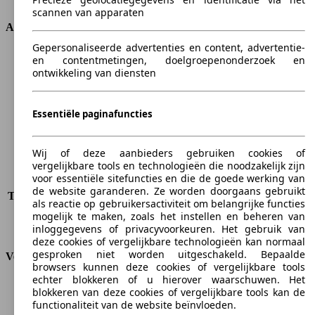
scannen van apparaten
Afmetingen
Gepersonaliseerde advertenties en content, advertentie-
Lengte
4250 mm
en contentmetingen, doelgroepenonderzoek en
ontwikkeling van diensten
Hoogte
1450 mm
Breedte
1790 mm
Wielbasis
2650 mm
Essentiële paginafuncties
Maximaal gewicht
1750 kg
Maximale lading
412 kg
Deuren
3
Wij of deze aanbieders gebruiken cookies of
Stoelen
5
vergelijkbare tools en technologieën die noodzakelijk zijn
voor essentiële sitefuncties en die de goede werking van
Dakbelasting
-
de website garanderen. Ze worden doorgaans gebruikt
Trekgewicht (ongeremd)
-
als reactie op gebruikersactiviteit om belangrijke functies
Trekgewicht (geremd)
1200 kg
mogelijk te maken, zoals het instellen en beheren van
Kofferbak capaciteit
-
inloggegevens of privacyvoorkeuren. Het gebruik van
deze cookies of vergelijkbare technologieën kan normaal
gesproken niet worden uitgeschakeld. Bepaalde
Verbruik
browsers kunnen deze cookies of vergelijkbare tools
echter blokkeren of u hierover waarschuwen. Het
CO2-uitstoot*
132 g/km (komb.)
blokkeren van deze cookies of vergelijkbare tools kan de
Verbruik (stad)
6.6 l/100km
functionaliteit van de website beïnvloeden.