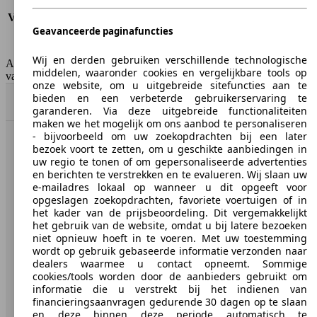
Verbruik (snelweg)
5.1 l/100km
Verbruik (gemiddeld)*
5.5 l/100km
Geavanceerde paginafuncties
Emissieklasse
Euro 5
Tankinhoud
53 l
Wij en derden gebruiken verschillende technologische
AutoScout24 Belgium NV is niet aansprakelijk voor de juistheid
middelen, waaronder cookies en vergelijkbare tools op
van de gegevens.
onze website, om u uitgebreide sitefuncties aan te
bieden en een verbeterde gebruikerservaring te
Naar boven
garanderen. Via deze uitgebreide functionaliteiten
maken we het mogelijk om ons aanbod te personaliseren
- bijvoorbeeld om uw zoekopdrachten bij een later
bezoek voort te zetten, om u geschikte aanbiedingen in
AutoScout24: de grootste online automarkt in Europa.
uw regio te tonen of om gepersonaliseerde advertenties
en berichten te verstrekken en te evalueren. Wij slaan uw
AutoScout24
e-mailadres lokaal op wanneer u dit opgeeft voor
opgeslagen zoekopdrachten, favoriete voertuigen of in
het kader van de prijsbeoordeling. Dit vergemakkelijkt
Over AutoScout24
het gebruik van de website, omdat u bij latere bezoeken
niet opnieuw hoeft in te voeren. Met uw toestemming
Pers
wordt op gebruik gebaseerde informatie verzonden naar
dealers waarmee u contact opneemt. Sommige
Disclaimer
cookies/tools worden door de aanbieders gebruikt om
informatie die u verstrekt bij het indienen van
Wettelijke rechten
financieringsaanvragen gedurende 30 dagen op te slaan
Privacy
en deze binnen deze periode automatisch te