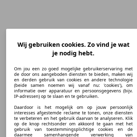
Wij gebruiken cookies. Zo vind je wat
je nodig hebt.
180 km/h
Topsnelheid (km/h)
Om jou een zo goed mogelijke gebruikerservaring met
de door ons aangeboden diensten te bieden, maken wij
en derden gebruik van cookies en andere technologie
(beide samen noemen wij vanaf nu: 'cookies'), om
informatie over apparatuur en persoonsgegevens (bijv.
Benzine
IP-adressen) op te slaan en te gebruiken.
Brandstof
Daardoor is het mogelijk om op jouw persoonlijk
interesses afgestemde reclame te tonen, onze diensten
te verbeteren en het gebruik daarvan te analyseren. Klik
op de knop rechtsonder om akkoord te gaan met het
gebruik van toestemmingsplichtige cookies en de
daarmee samenhangende verwerking van
132 g/km