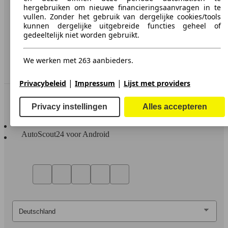
hergebruiken om nieuwe financieringsaanvragen in te
Media
vullen. Zonder het gebruik van dergelijke cookies/tools
kunnen dergelijke uitgebreide functies geheel of
Toegankelijkheidsverklaring
gedeeltelijk niet worden gebruikt.
Service
We werken met 263 aanbieders.
Dealerrubriek
|
|
Privacybeleid
Impressum
Lijst met providers
In contact te blijven
Privacy instellingen
Alles accepteren
AutoScout24 voor iOS
AutoScout24 voor Android