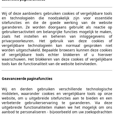
Wij of deze aanbieders gebruiken cookies of vergelijkbare tools
en technologieën die noodzakelijk zijn voor essentiële
sitefuncties en die de goede werking van de website
garanderen. Ze worden doorgaans gebruikt als reactie op
gebruikersactiviteit om belangrijke functies mogelijk te maken,
117 - 132 KW (160 - 180 PS)
zoals het instellen en beheren van inloggegevens of
privacyvoorkeuren. Het gebruik van deze cookies of
vergelijkbare technologieën kan normaal gesproken niet
worden uitgeschakeld. Bepaalde browsers kunnen deze cookies
of vergelijkbare tools echter blokkeren of u hierover
waarschuwen. Het blokkeren van deze cookies of vergelijkbare
tools kan de functionaliteit van de website beïnvloeden.
117 - 132 KW (160 - 180 PS)
Geavanceerde paginafuncties
Wij en derden gebruiken verschillende technologische
middelen, waaronder cookies en vergelijkbare tools op onze
website, om u uitgebreide sitefuncties aan te bieden en een
verbeterde gebruikerservaring te garanderen. Via deze
uitgebreide functionaliteiten maken we het mogelijk om ons
aanbod te personaliseren - bijvoorbeeld om uw zoekopdrachten
110 - 117 KW (150 - 160 PS)