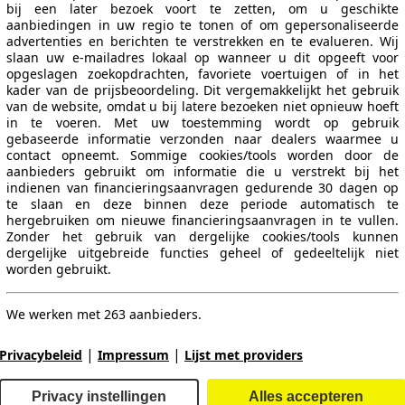
bij een later bezoek voort te zetten, om u geschikte
aanbiedingen in uw regio te tonen of om gepersonaliseerde
advertenties en berichten te verstrekken en te evalueren. Wij
slaan uw e-mailadres lokaal op wanneer u dit opgeeft voor
opgeslagen zoekopdrachten, favoriete voertuigen of in het
kader van de prijsbeoordeling. Dit vergemakkelijkt het gebruik
van de website, omdat u bij latere bezoeken niet opnieuw hoeft
in te voeren. Met uw toestemming wordt op gebruik
gebaseerde informatie verzonden naar dealers waarmee u
110 - 117 KW (150 - 160 PS)
contact opneemt. Sommige cookies/tools worden door de
aanbieders gebruikt om informatie die u verstrekt bij het
indienen van financieringsaanvragen gedurende 30 dagen op
te slaan en deze binnen deze periode automatisch te
hergebruiken om nieuwe financieringsaanvragen in te vullen.
Zonder het gebruik van dergelijke cookies/tools kunnen
dergelijke uitgebreide functies geheel of gedeeltelijk niet
worden gebruikt.
117 - 132 KW (160 - 180 PS)
We werken met 263 aanbieders.
|
|
Privacybeleid
Impressum
Lijst met providers
Privacy instellingen
Alles accepteren