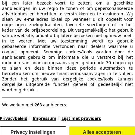
bij een later bezoek voort te zetten, om u geschikte
aanbiedingen in uw regio te tonen of om gepersonaliseerde
advertenties en berichten te verstrekken en te evalueren. Wij
slaan uw e-mailadres lokaal op wanneer u dit opgeeft voor
opgeslagen zoekopdrachten, favoriete voertuigen of in het
kader van de prijsbeoordeling. Dit vergemakkelijkt het gebruik
van de website, omdat u bij latere bezoeken niet opnieuw hoeft
in te voeren. Met uw toestemming wordt op gebruik
gebaseerde informatie verzonden naar dealers waarmee u
contact opneemt. Sommige cookies/tools worden door de
aanbieders gebruikt om informatie die u verstrekt bij het
indienen van financieringsaanvragen gedurende 30 dagen op
te slaan en deze binnen deze periode automatisch te
hergebruiken om nieuwe financieringsaanvragen in te vullen.
Zonder het gebruik van dergelijke cookies/tools kunnen
dergelijke uitgebreide functies geheel of gedeeltelijk niet
worden gebruikt.
We werken met 263 aanbieders.
|
|
Privacybeleid
Impressum
Lijst met providers
Privacy instellingen
Alles accepteren