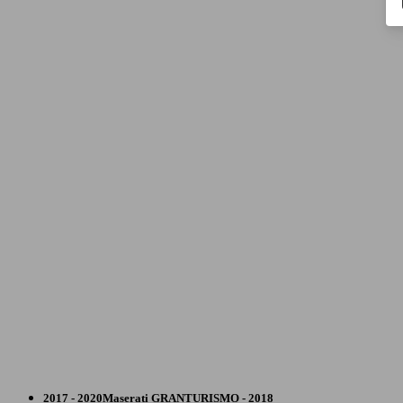
Coupé
2017 - 2020
Maserati
GRANTURISMO - 2018