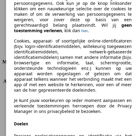
persoonsgegevens. Ook kun je op de knop linksonder
klikken om een nauwkeurige selectie over de cookies te
CO2-uitstoot (gem.)*
maken of om de verwerking van persoonsgegevens te
weigeren, voor zover deze op basis van een
gerechtvaardigd belang plaatsvindt. Wil jij
geen
toestemming verlenen
, klik dan
.
hier
Ø 13.3 l/100km
Cookies, apparaat- of soortgelijke online-identificatoren
(bijv. login-identificatiemiddelen, willekeurig toegewezen
Verbruik
identificatiemiddelen, netwerk-gebaseerde
identificatiemiddelen) samen met andere informatie (bijv.
Motor & Vermogen
browsertype en informatie, taal, schermgrootte,
ondersteunde technologieën enz.) kunnen op uw
apparaat worden opgeslagen of gelezen om dat
KW (PS)
390 kW (530 PS)
apparaat telkens wanneer het verbinding maakt met een
Acceleratie (0-100 km/h)
4.3s
app of met een website te herkennen, voor een of meer
Topsnelheid (km/h)
291 km/h
van de hier gepresenteerde doeleinden.
Aantal versnellingen
8
Je kunt jouw voorkeuren op ieder moment aanpassen en
Koppel
730 nm
verleende toestemmingen herroepen door de Privacy
Cilinderinhoud
3799 ccm
Manager in ons privacybeleid te bezoeken.
Brandstof
Benzine
Cilinders
8
Doelen
Transmissie
Automatisch
Aandrijving
Vierwielaandrijving v terreinwagen
Precieze geolocatiegegevens en identificatie via het