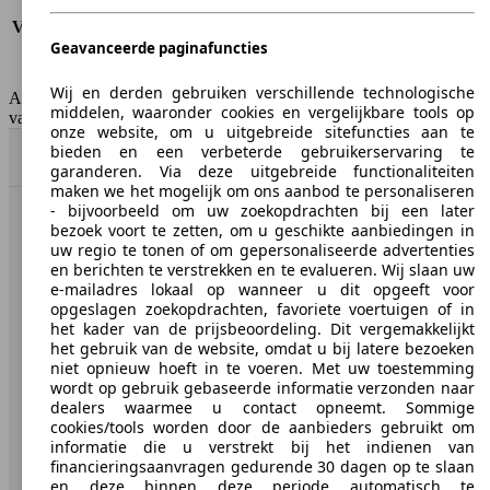
Verbruik (snelweg)
10.3 l/100km
Verbruik (gemiddeld)*
13.3 l/100km
Geavanceerde paginafuncties
Emissieklasse
Euro 6d
Tankinhoud
80 l
Wij en derden gebruiken verschillende technologische
AutoScout24 Belgium NV is niet aansprakelijk voor de juistheid
middelen, waaronder cookies en vergelijkbare tools op
van de gegevens.
onze website, om u uitgebreide sitefuncties aan te
bieden en een verbeterde gebruikerservaring te
Naar boven
garanderen. Via deze uitgebreide functionaliteiten
maken we het mogelijk om ons aanbod te personaliseren
- bijvoorbeeld om uw zoekopdrachten bij een later
bezoek voort te zetten, om u geschikte aanbiedingen in
AutoScout24: de grootste online automarkt in Europa.
uw regio te tonen of om gepersonaliseerde advertenties
en berichten te verstrekken en te evalueren. Wij slaan uw
AutoScout24
e-mailadres lokaal op wanneer u dit opgeeft voor
opgeslagen zoekopdrachten, favoriete voertuigen of in
het kader van de prijsbeoordeling. Dit vergemakkelijkt
Over AutoScout24
het gebruik van de website, omdat u bij latere bezoeken
niet opnieuw hoeft in te voeren. Met uw toestemming
Pers
wordt op gebruik gebaseerde informatie verzonden naar
dealers waarmee u contact opneemt. Sommige
Disclaimer
cookies/tools worden door de aanbieders gebruikt om
informatie die u verstrekt bij het indienen van
Wettelijke rechten
financieringsaanvragen gedurende 30 dagen op te slaan
Privacy
en deze binnen deze periode automatisch te