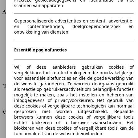
scannen van apparaten
Afmetingen
Gepersonaliseerde advertenties en content, advertentie-
Lengte
5005 mm
en contentmetingen, doelgroepenonderzoek en
ontwikkeling van diensten
Hoogte
1693 mm
Breedte
1981 mm
Wielbasis
3004 mm
Essentiële paginafuncties
Maximaal gewicht
-
Maximale lading
-
Deuren
5
Wij of deze aanbieders gebruiken cookies of
Stoelen
5
vergelijkbare tools en technologieën die noodzakelijk zijn
voor essentiële sitefuncties en die de goede werking van
Dakbelasting
-
de website garanderen. Ze worden doorgaans gebruikt
Trekgewicht (ongeremd)
-
als reactie op gebruikersactiviteit om belangrijke functies
Trekgewicht (geremd)
-
mogelijk te maken, zoals het instellen en beheren van
Kofferbak capaciteit
580 - 1625 l
inloggegevens of privacyvoorkeuren. Het gebruik van
deze cookies of vergelijkbare technologieën kan normaal
gesproken niet worden uitgeschakeld. Bepaalde
Verbruik
browsers kunnen deze cookies of vergelijkbare tools
echter blokkeren of u hierover waarschuwen. Het
CO2-uitstoot*
297 g/km (komb.)
blokkeren van deze cookies of vergelijkbare tools kan de
Verbruik (stad)
18.5 l/100km
functionaliteit van de website beïnvloeden.