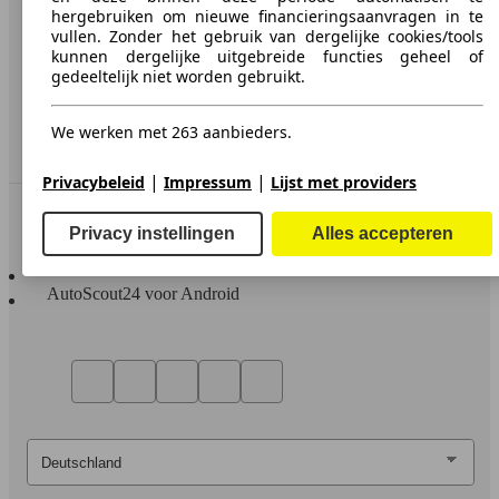
hergebruiken om nieuwe financieringsaanvragen in te
Media
vullen. Zonder het gebruik van dergelijke cookies/tools
kunnen dergelijke uitgebreide functies geheel of
Toegankelijkheidsverklaring
gedeeltelijk niet worden gebruikt.
Service
We werken met 263 aanbieders.
Dealerrubriek
|
|
Privacybeleid
Impressum
Lijst met providers
In contact te blijven
Privacy instellingen
Alles accepteren
AutoScout24 voor iOS
AutoScout24 voor Android