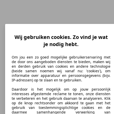
Wij gebruiken cookies. Zo vind je wat
je nodig hebt.
291 km/h
Topsnelheid (km/h)
Om jou een zo goed mogelijke gebruikerservaring met
de door ons aangeboden diensten te bieden, maken wij
en derden gebruik van cookies en andere technologie
(beide samen noemen wij vanaf nu: 'cookies'), om
informatie over apparatuur en persoonsgegevens (bijv.
Benzine
IP-adressen) op te slaan en te gebruiken.
Brandstof
Daardoor is het mogelijk om op jouw persoonlijk
interesses afgestemde reclame te tonen, onze diensten
te verbeteren en het gebruik daarvan te analyseren. Klik
op de knop rechtsonder om akkoord te gaan met het
gebruik van toestemmingsplichtige cookies en de
daarmee samenhangende verwerking van
297 g/km