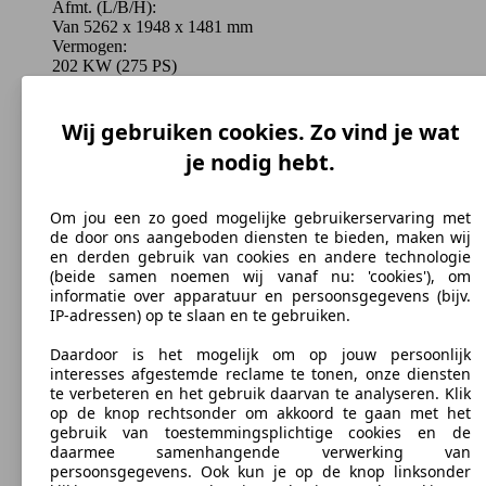
Diesel
Afmt. (L/B/H):
Van 5262 x 1948 x 1481 mm
Vermogen:
Model Version
202 KW (275 PS)
Deuren:
4
Quattroporte 3.0 V6 BiTurbo GranLusso S Q4
316 KW
Ø 9.
Stoelen:
Wij gebruiken cookies. Zo vind je wat
(EU6.2)
(430 PS)
l/10
Leistung
Ver
5
je nodig hebt.
Kofferbak:
530 - 530 Liter
Varianten tonen
Om jou een zo goed mogelijke gebruikerservaring met
de door ons aangeboden diensten te bieden, maken wij
en derden gebruik van cookies en andere technologie
301 -
(beide samen noemen wij vanaf nu: 'cookies'), om
316 KW
Ø 9.
Quattroporte 3.0 V6 BiTurbo GranSport S
informatie over apparatuur en persoonsgegevens (bijv.
(410 -
l/10
202 KW
Ø 6.
IP-adressen) op te slaan en te gebruiken.
Quattroporte 3.0 V6 Turbo
430 PS)
(275 PS)
l/10
Daardoor is het mogelijk om op jouw persoonlijk
interesses afgestemde reclame te tonen, onze diensten
te verbeteren en het gebruik daarvan te analyseren. Klik
op de knop rechtsonder om akkoord te gaan met het
gebruik van toestemmingsplichtige cookies en de
301 -
daarmee samenhangende verwerking van
316 KW
Ø 9.
Quattroporte 3.0 V6 BiTurbo GranSport S Q4
persoonsgegevens. Ook kun je op de knop linksonder
(410 -
l/10
202 KW
Ø 7.