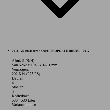
Berline
2016 - 2020
Maserati
QUATTROPORTE DIESEL - 2017
Benzine
Afmt. (L/B/H):
Van 5262 x 1948 x 1481 mm
Vermogen:
Model Version
202 KW (275 PS)
Deuren:
4
Stoelen:
Leistung
Ver
5
Kofferbak:
530 - 530 Liter
Varianten tonen