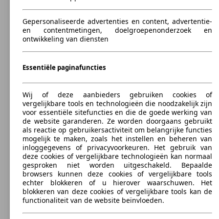
Quattroporte 3.0 V6 BiTurbo S
(410 -
l/10
202 KW
Ø 6.
Quattroporte 3.0 V6 Turbo GranSport
430 PS)
(275 PS)
l/10
Gepersonaliseerde advertenties en content, advertentie-
202 KW
Ø 6.
Quattroporte 3.0 D S
en contentmetingen, doelgroepenonderzoek en
(275 PS)
l/10
ontwikkeling van diensten
301 -
Essentiële paginafuncties
316 KW
Ø 9.
Quattroporte 3.0 V6 BiTurbo S Q4
(410 -
l/10
202 KW
Ø 7.
Quattroporte 3.0 V6 Turbo GranSport (EU6.2)
430 PS)
Wij of deze aanbieders gebruiken cookies of
(275 PS)
l/10
202 KW
Ø 6.
Quattroporte 3.0 V6 Turbo S
vergelijkbare tools en technologieën die noodzakelijk zijn
(275 PS)
l/10
voor essentiële sitefuncties en die de goede werking van
de website garanderen. Ze worden doorgaans gebruikt
als reactie op gebruikersactiviteit om belangrijke functies
mogelijk te maken, zoals het instellen en beheren van
inloggegevens of privacyvoorkeuren. Het gebruik van
316 KW
Ø 12
deze cookies of vergelijkbare technologieën kan normaal
Quattroporte 3.0 V6 BiTurbo S Q4 (EU6.2)
(430 PS)
l/10
gesproken niet worden uitgeschakeld. Bepaalde
browsers kunnen deze cookies of vergelijkbare tools
echter blokkeren of u hierover waarschuwen. Het
Berline
2008 - 2013
Maserati
QUATTROPORTE - 2008
blokkeren van deze cookies of vergelijkbare tools kan de
functionaliteit van de website beïnvloeden.
Benzine
Afmt. (L/B/H):
Van 5097 x 1885 x 1423 mm