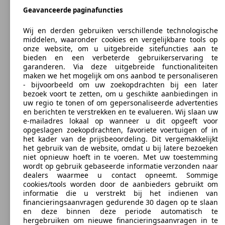
Vermogen:
Model Version
Geavanceerde paginafuncties
390 KW
Ø 10
295 - 323 KW (400 - 440 PS)
Quattroporte 3.8 V8 BiTurbo GranLusso GTS
(530 PS)
l/10
Deuren:
Wij en derden gebruiken verschillende technologische
4
middelen, waaronder cookies en vergelijkbare tools op
Stoelen:
Leistung
Ver
onze website, om u uitgebreide sitefuncties aan te
5
bieden en een verbeterde gebruikerservaring te
Varianten tonen
garanderen. Via deze uitgebreide functionaliteiten
maken we het mogelijk om ons aanbod te personaliseren
- bijvoorbeeld om uw zoekopdrachten bij een later
390 KW
Ø 10
bezoek voort te zetten, om u geschikte aanbiedingen in
Quattroporte 3.8 V8 BiTurbo GranSport GTS
(530 PS)
l/10
uw regio te tonen of om gepersonaliseerde advertenties
en berichten te verstrekken en te evalueren. Wij slaan uw
e-mailadres lokaal op wanneer u dit opgeeft voor
301 KW
Ø 9.
opgeslagen zoekopdrachten, favoriete voertuigen of in
Quattroporte 3.0 V6 BiTurbo S
(410 PS)
l/10
het kader van de prijsbeoordeling. Dit vergemakkelijkt
het gebruik van de website, omdat u bij latere bezoeken
niet opnieuw hoeft in te voeren. Met uw toestemming
wordt op gebruik gebaseerde informatie verzonden naar
426 KW
Ø 12
Quattroporte 3.8 V8 BiTurbo Trofeo
dealers waarmee u contact opneemt. Sommige
(579 PS)
l/10
cookies/tools worden door de aanbieders gebruikt om
informatie die u verstrekt bij het indienen van
financieringsaanvragen gedurende 30 dagen op te slaan
301 KW
Ø 9.
Quattroporte 3.0 V6 BiTurbo S Q4
en deze binnen deze periode automatisch te
(410 PS)
l/10
hergebruiken om nieuwe financieringsaanvragen in te
4 meer varianten tonen