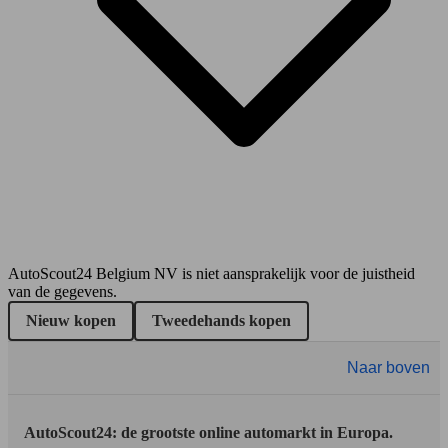
(530 PS)
l/10
295 KW
Ø 15
Quattroporte 4.2i V8 Executive GT DuoSelect
(400 PS)
l/10
AutoScout24 Belgium NV is niet aansprakelijk voor de juistheid
Berline
van de gegevens.
317 KW
Ø 15
Quattroporte 4.7i V8 S
(430 PS)
l/10
Benzine
Nieuw kopen
Tweedehands kopen
Model Version
Naar boven
AutoScout24: de grootste online automarkt in Europa.
Leistung
Ver