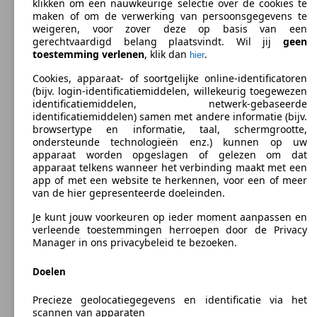
Quattroporte 3.0 V6 Turbo (EU6.2)
klikken om een nauwkeurige selectie over de cookies te
430 PS)
(275 PS)
l/10
maken of om de verwerking van persoonsgegevens te
weigeren, voor zover deze op basis van een
gerechtvaardigd belang plaatsvindt. Wil jij
geen
toestemming verlenen
, klik dan
.
hier
Cookies, apparaat- of soortgelijke online-identificatoren
Quattroporte 3.0 V6 BiTurbo GranSport S Q4
316 KW
Ø 9.
(bijv. login-identificatiemiddelen, willekeurig toegewezen
(EU6.2)
(430 PS)
l/10
identificatiemiddelen, netwerk-gebaseerde
202 KW
Ø 6.
Quattroporte 3.0 V6 Turbo GranLusso
identificatiemiddelen) samen met andere informatie (bijv.
(275 PS)
l/10
Berline
2013 - 2016
Maserati
QUATTROPORTE - 2013
browsertype en informatie, taal, schermgrootte,
ondersteunde technologieën enz.) kunnen op uw
Diesel
Afmt. (L/B/H):
apparaat worden opgeslagen of gelezen om dat
Van 5262 x 1948 x 1481 mm
apparaat telkens wanneer het verbinding maakt met een
Vermogen:
app of met een website te herkennen, voor een of meer
Model Version
301 - 390 KW (410 - 530 PS)
van de hier gepresenteerde doeleinden.
316 KW
Ø 9.
Deuren:
Quattroporte 3.0 V6 BiTurbo Modena Q4
(430 PS)
l/10
4
Je kunt jouw voorkeuren op ieder moment aanpassen en
202 KW
Ø 7.
Quattroporte 3.0 V6 Turbo GranLusso (EU6.2)
Stoelen:
verleende toestemmingen herroepen door de Privacy
(275 PS)
l/10
Leistung
Ver
5
Manager in ons privacybeleid te bezoeken.
Kofferbak:
530 - 530 Liter
Doelen
Varianten tonen
Precieze geolocatiegegevens en identificatie via het
301 -
scannen van apparaten
316 KW
Ø 9.