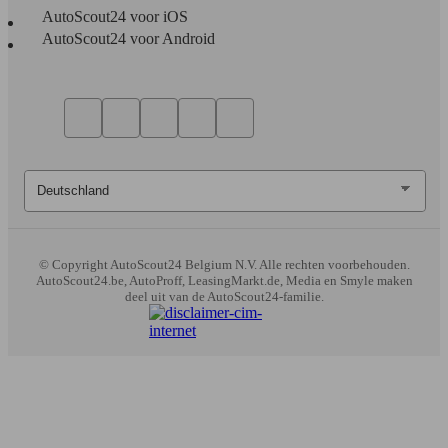
294 KW
Ø 14
AutoScout24 voor iOS
Quattroporte 4.2i V8 32v Sport GT
(400 PS)
l/10
AutoScout24 voor Android
© Copyright
AutoScout24 Belgium N.V. Alle rechten voorbehouden.
AutoScout24.be, AutoProff, LeasingMarkt.de, Media en Smyle maken
deel uit van de AutoScout24-familie.