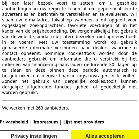
bij een later bezoek voort te zetten, om u geschikte
aanbiedingen in uw regio te tonen of om gepersonaliseerde
advertenties en berichten te verstrekken en te evalueren. Wij
slaan uw e-mailadres lokaal op wanneer u dit opgeeft voor
opgeslagen zoekopdrachten, favoriete voertuigen of in het
kader van de prijsbeoordeling. Dit vergemakkelijkt het gebruik
van de website, omdat u bij latere bezoeken niet opnieuw hoeft
in te voeren. Met uw toestemming wordt op gebruik
gebaseerde informatie verzonden naar dealers waarmee u
110 KW (150 PS)
Ø 5.5 l/100km
contact opneemt. Sommige cookies/tools worden door de
aanbieders gebruikt om informatie die u verstrekt bij het
indienen van financieringsaanvragen gedurende 30 dagen op
te slaan en deze binnen deze periode automatisch te
hergebruiken om nieuwe financieringsaanvragen in te vullen.
Zonder het gebruik van dergelijke cookies/tools kunnen
dergelijke uitgebreide functies geheel of gedeeltelijk niet
worden gebruikt.
110 KW (150 PS)
Ø 5.8 l/100km
We werken met 263 aanbieders.
|
|
Privacybeleid
Impressum
Lijst met providers
Privacy instellingen
Alles accepteren