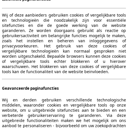
Wij of deze aanbieders gebruiken cookies of vergelijkbare tools
en technologieën die noodzakelijk zijn voor essentiële
sitefuncties en die de goede werking van de website
garanderen. Ze worden doorgaans gebruikt als reactie op
gebruikersactiviteit om belangrijke functies mogelijk te maken,
110 KW (150 PS)
Ø 5.5 l/100km
zoals het instellen en beheren van inloggegevens of
privacyvoorkeuren. Het gebruik van deze cookies of
vergelijkbare technologieën kan normaal gesproken niet
worden uitgeschakeld. Bepaalde browsers kunnen deze cookies
of vergelijkbare tools echter blokkeren of u hierover
waarschuwen. Het blokkeren van deze cookies of vergelijkbare
tools kan de functionaliteit van de website beïnvloeden.
110 KW (150 PS)
Ø 5.5 l/100km
Geavanceerde paginafuncties
Wij en derden gebruiken verschillende technologische
middelen, waaronder cookies en vergelijkbare tools op onze
website, om u uitgebreide sitefuncties aan te bieden en een
verbeterde gebruikerservaring te garanderen. Via deze
uitgebreide functionaliteiten maken we het mogelijk om ons
aanbod te personaliseren - bijvoorbeeld om uw zoekopdrachten
110 KW (150 PS)
Ø 5.5 l/100km