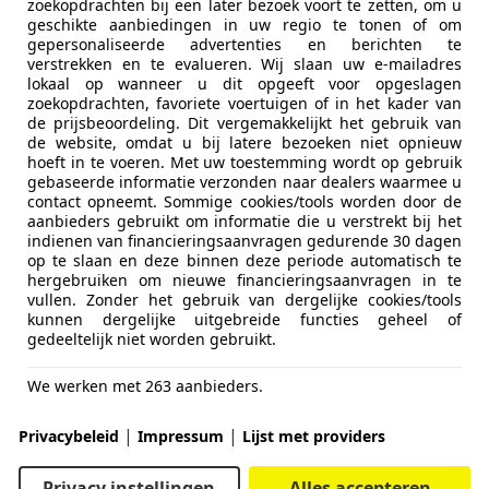
zoekopdrachten bij een later bezoek voort te zetten, om u
geschikte aanbiedingen in uw regio te tonen of om
gepersonaliseerde advertenties en berichten te
verstrekken en te evalueren. Wij slaan uw e-mailadres
lokaal op wanneer u dit opgeeft voor opgeslagen
zoekopdrachten, favoriete voertuigen of in het kader van
de prijsbeoordeling. Dit vergemakkelijkt het gebruik van
de website, omdat u bij latere bezoeken niet opnieuw
hoeft in te voeren. Met uw toestemming wordt op gebruik
gebaseerde informatie verzonden naar dealers waarmee u
contact opneemt. Sommige cookies/tools worden door de
aanbieders gebruikt om informatie die u verstrekt bij het
indienen van financieringsaanvragen gedurende 30 dagen
op te slaan en deze binnen deze periode automatisch te
hergebruiken om nieuwe financieringsaanvragen in te
vullen. Zonder het gebruik van dergelijke cookies/tools
kunnen dergelijke uitgebreide functies geheel of
gedeeltelijk niet worden gebruikt.
ey Blackbird is een hypercar die niets gemeen heeft met d
We werken met 263 aanbieders.
|
|
Privacybeleid
Impressum
Lijst met providers
Privacy instellingen
Alles accepteren