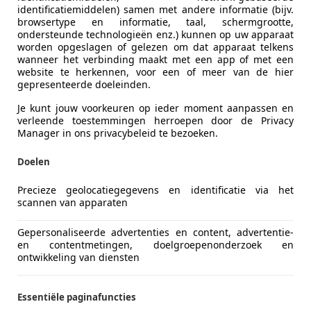
identificatiemiddelen) samen met andere informatie (bijv.
browsertype en informatie, taal, schermgrootte,
ondersteunde technologieën enz.) kunnen op uw apparaat
worden opgeslagen of gelezen om dat apparaat telkens
wanneer het verbinding maakt met een app of met een
website te herkennen, voor een of meer van de hier
gepresenteerde doeleinden.
Je kunt jouw voorkeuren op ieder moment aanpassen en
verleende toestemmingen herroepen door de Privacy
Manager in ons privacybeleid te bezoeken.
Doelen
od voortaan gebruik van milde hybride ondersteuning. De G
Precieze geolocatiegegevens en identificatie via het
300 d 4Matic (2.0-viercilinder, 269 pk) en GLE 450 d 4Matic 
scannen van apparaten
en dezelfde milde hybride ondersteuning, voor hun 3.0-zesc
et aan een update. De GLE 400 e 4Matic combineert een 2.0
Gepersonaliseerde advertenties en content, advertentie-
en contentmetingen, doelgroepenonderzoek en
an 381 pk. De GLE 350 de 4Matic doet het op zijn beurt met
ontwikkeling van diensten
ermogen van 333 pk. Beide versies gebruiken dezelfde bat
Essentiële paginafuncties