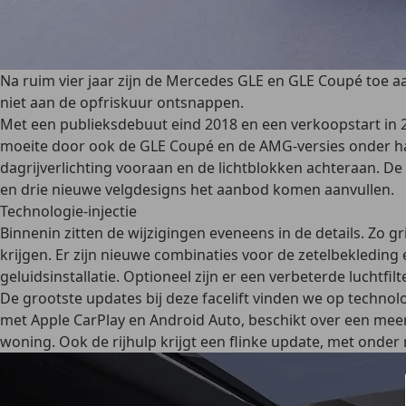
Na ruim vier jaar zijn de Mercedes GLE en GLE Coupé toe aa
niet aan de opfriskuur ontsnappen.
Met een publieksdebuut eind 2018 en een verkoopstart in 20
moeite door ook de GLE Coupé en de AMG-versies onder ha
dagrijverlichting vooraan en de lichtblokken achteraan. D
en drie nieuwe velgdesigns het aanbod komen aanvullen.
Technologie-injectie
Binnenin zitten de wijzigingen eveneens in de details. Zo 
krijgen. Er zijn nieuwe combinaties voor de zetelbekledin
geluidsinstallatie. Optioneel zijn er een verbeterde luchtf
De grootste updates bij deze facelift vinden we op techno
met Apple CarPlay en Android Auto, beschikt over een meer
woning. Ook de rijhulp krijgt een flinke update, met onder 