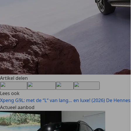
Artikel delen
Lees ook
Xpeng G9L: met de “L“ van lang… en luxe! (2026)
De Henness
Actueel aanbod