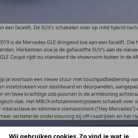
n een facelift. De SUV’s schakelen over op mild hybrid-tech
19 is de Mercedes GLE dringend toe aan een facelift. Die h
nden. Herkennen doe je de gefacelifte SUV’s aan de nieuw
e GLE Coupé rijdt nu standaard de showroom buiten in de A
grijp je voortaan een nieuw stuur met touchpadbediening vas
g en inzetstukken voor dashboard en deurpanelen, aangepast
ilter en twee krachtige usb-poorten in de armleuning achtera
logisch vlak. Het MBUX-infotainmentsysteem schakelt over 
 interactieve en slimmere stemassistent (“Hey Mercedes”) 
meer verbeterde ondersteuning bij off-roadrijden en het rijd
Wij gebruiken cookies. Zo vind je wat je