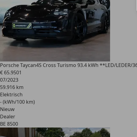
Porsche Taycan
4S Cross Turismo 93.4 kWh **LED/LEDE
€ 65.950
1
07/2023
59.916 km
Elektrisch
- (kWh/100 km)
Nieuw
Dealer
BE 8500