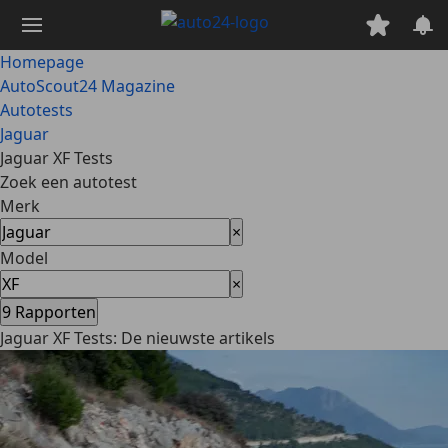
Ga
naar
hoofdinhoud
Homepage
AutoScout24 Magazine
Autotests
Jaguar
Jaguar XF Tests
Zoek een autotest
Merk
×
Model
×
9
Rapporten
Jaguar XF Tests: De nieuwste artikels