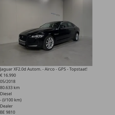
Jaguar XF
2.0d Autom. - Airco - GPS - Topstaat!
€ 16.990
05/2018
80.633 km
Diesel
- (l/100 km)
Dealer
BE 9810