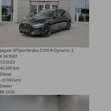
Jaguar XF
Sportbrake D200 R-Dynamic S
€ 34.950
1
12/2023
45.500 km
Diesel
- (l/100 km)
Dealer
BE 2630