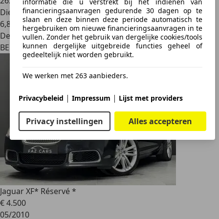
262.000 km
informatie die u verstrekt bij het indienen van
financieringsaanvragen gedurende 30 dagen op te
Diesel
slaan en deze binnen deze periode automatisch te
6,8 l/100 km (comb.)
hergebruiken om nieuwe financieringsaanvragen in te
Dealer
vullen. Zonder het gebruik van dergelijke cookies/tools
kunnen dergelijke uitgebreide functies geheel of
BE 1640
gedeeltelijk niet worden gebruikt.
We werken met 263 aanbieders.
|
|
Privacybeleid
Impressum
Lijst met providers
Privacy instellingen
Alles accepteren
Jaguar XF
* Réservé *
€ 4.500
05/2010