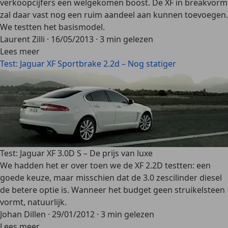
verkoopcijfers een welgekomen boost. De XF in breakvorm
zal daar vast nog een ruim aandeel aan kunnen toevoegen.
We testten het basismodel.
Laurent Zilli
·
16/05/2013
·
3 min gelezen
Lees meer
Test: Jaguar XF Sportbrake 2.2d – Nog statiger
Test: Jaguar XF 3.0D S – De prijs van luxe
We hadden het er over toen we de XF 2.2D testten: een
goede keuze, maar misschien dat de 3.0 zescilinder diesel
de betere optie is. Wanneer het budget geen struikelsteen
vormt, natuurlijk.
Johan Dillen
·
29/01/2012
·
3 min gelezen
Lees meer