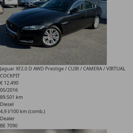
Jaguar XF
2.0 D AWD Prestige / CUIR / CAMERA / VIRTUAL
COCKPIT
€ 12.490
05/2016
89.501 km
Diesel
4,9 l/100 km (comb.)
Dealer
BE 7090