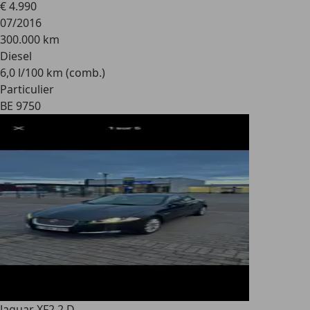
€ 4.990
07/2016
300.000 km
Diesel
6,0 l/100 km (comb.)
Particulier
BE 9750
Jaguar XF
2.2 D