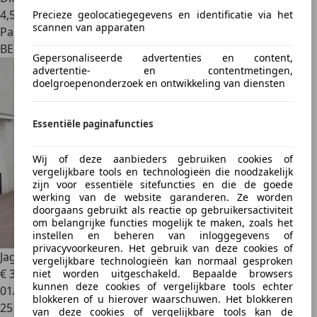
4,5 l/100 km (comb.)
Precieze geolocatiegegevens en identificatie via het
scannen van apparaten
Particulier
BE 1120
Gepersonaliseerde advertenties en content,
advertentie- en contentmetingen,
doelgroepenonderzoek en ontwikkeling van diensten
Essentiële paginafuncties
Wij of deze aanbieders gebruiken cookies of
vergelijkbare tools en technologieën die noodzakelijk
zijn voor essentiële sitefuncties en die de goede
werking van de website garanderen. Ze worden
doorgaans gebruikt als reactie op gebruikersactiviteit
om belangrijke functies mogelijk te maken, zoals het
instellen en beheren van inloggegevens of
privacyvoorkeuren. Het gebruik van deze cookies of
Jaguar XF
XF 2.2 D Business Edition
vergelijkbare technologieën kan normaal gesproken
€ 3.799
niet worden uitgeschakeld. Bepaalde browsers
kunnen deze cookies of vergelijkbare tools echter
01/2012
blokkeren of u hierover waarschuwen. Het blokkeren
251.110 km
van deze cookies of vergelijkbare tools kan de