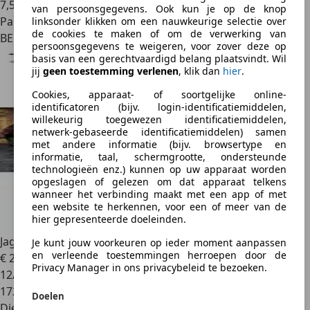
7,5 l/100 km (comb.)
van persoonsgegevens. Ook kun je op de knop
Particulier
linksonder klikken om een nauwkeurige selectie over
de cookies te maken of om de verwerking van
BE 4000
persoonsgegevens te weigeren, voor zover deze op
basis van een gerechtvaardigd belang plaatsvindt. Wil
jij
geen toestemming verlenen
, klik dan
hier
.
Cookies, apparaat- of soortgelijke online-
identificatoren (bijv. login-identificatiemiddelen,
willekeurig toegewezen identificatiemiddelen,
netwerk-gebaseerde identificatiemiddelen) samen
met andere informatie (bijv. browsertype en
informatie, taal, schermgrootte, ondersteunde
technologieën enz.) kunnen op uw apparaat worden
opgeslagen of gelezen om dat apparaat telkens
wanneer het verbinding maakt met een app of met
een website te herkennen, voor een of meer van de
hier gepresenteerde doeleinden.
Jaguar XF
Sportbrake 2.0 D E-Performance Pure
Je kunt jouw voorkeuren op ieder moment aanpassen
en verleende toestemmingen herroepen door de
€ 2.990
Privacy Manager in ons privacybeleid te bezoeken.
12/2017
172.000 km
Doelen
Diesel