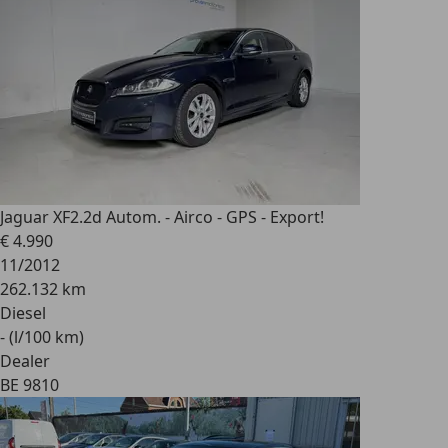
Jaguar XF
2.2d Autom. - Airco - GPS - Export!
€ 4.990
11/2012
262.132 km
Diesel
- (l/100 km)
Dealer
BE 9810