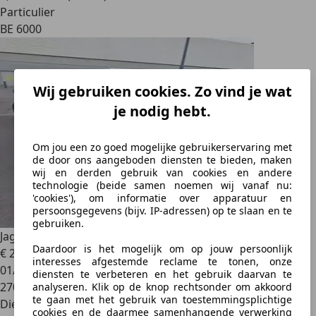
Particulier
BE 6000
Wij gebruiken cookies. Zo vind je wat
je nodig hebt.
Om jou een zo goed mogelijke gebruikerservaring met
de door ons aangeboden diensten te bieden, maken
wij en derden gebruik van cookies en andere
technologie (beide samen noemen wij vanaf nu:
'cookies'), om informatie over apparatuur en
persoonsgegevens (bijv. IP-adressen) op te slaan en te
gebruiken.
Jaguar XF
2.7 Turbo V6 Premium Luxury
Daardoor is het mogelijk om op jouw persoonlijk
€ 2.500
interesses afgestemde reclame te tonen, onze
01/2009
diensten te verbeteren en het gebruik daarvan te
270.000 km
analyseren. Klik op de knop rechtsonder om akkoord
te gaan met het gebruik van toestemmingsplichtige
Diesel
cookies en de daarmee samenhangende verwerking