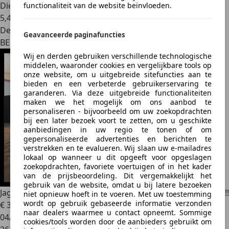
Diesel
functionaliteit van de website beïnvloeden.
5,4 l/100 km (comb.)
Dealer
Geavanceerde paginafuncties
BE 1390
Wij en derden gebruiken verschillende technologische
middelen, waaronder cookies en vergelijkbare tools op
onze website, om u uitgebreide sitefuncties aan te
bieden en een verbeterde gebruikerservaring te
garanderen. Via deze uitgebreide functionaliteiten
maken we het mogelijk om ons aanbod te
personaliseren - bijvoorbeeld om uw zoekopdrachten
bij een later bezoek voort te zetten, om u geschikte
aanbiedingen in uw regio te tonen of om
gepersonaliseerde advertenties en berichten te
verstrekken en te evalueren. Wij slaan uw e-mailadres
lokaal op wanneer u dit opgeeft voor opgeslagen
zoekopdrachten, favoriete voertuigen of in het kader
van de prijsbeoordeling. Dit vergemakkelijkt het
gebruik van de website, omdat u bij latere bezoeken
Jaguar XF
XF 3.0 Turbo V6 / CUIR / GPS NAVI / XENON / PDC !!
niet opnieuw hoeft in te voeren. Met uw toestemming
wordt op gebruik gebaseerde informatie verzonden
€ 3.950
naar dealers waarmee u contact opneemt. Sommige
04/2011
cookies/tools worden door de aanbieders gebruikt om