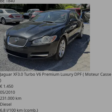
BE 1840
Jaguar XF
3.0 Turbo V6 Premium Luxury DPF ( Moteur Casse
)
€ 1.450
05/2010
231.000 km
Diesel
6,8 l/100 km (comb.)