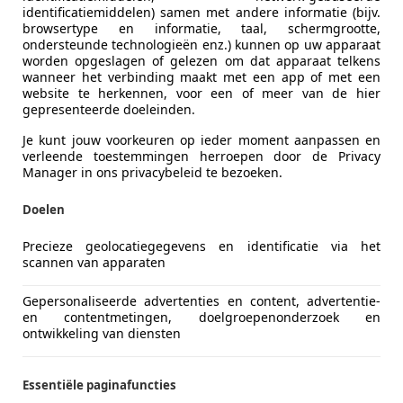
identificatiemiddelen) samen met andere informatie (bijv.
browsertype en informatie, taal, schermgrootte,
ondersteunde technologieën enz.) kunnen op uw apparaat
worden opgeslagen of gelezen om dat apparaat telkens
wanneer het verbinding maakt met een app of met een
website te herkennen, voor een of meer van de hier
gepresenteerde doeleinden.
Je kunt jouw voorkeuren op ieder moment aanpassen en
t de Europese klant, maar op voorwaarde dat de Japanners
verleende toestemmingen herroepen door de Privacy
eselmarkt nog volop floreerde, met een boxerdiesel. Nu is 
Manager in ons privacybeleid te bezoeken.
 plug-inhybride of klassieke ‘full hybrid’ zoals de collega’
Doelen
n boxermotoren trouw blijft. In het vooronder huist dus ee
12,3 kW) en 66 Nm, die volledig in de continu variabele tra
Precieze geolocatiegegevens en identificatie via het
scannen van apparaten
Gepersonaliseerde advertenties en content, advertentie-
en contentmetingen, doelgroepenonderzoek en
ontwikkeling van diensten
Essentiële paginafuncties