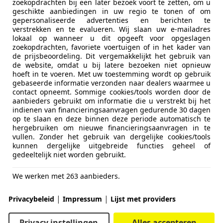
zoekopdrachten bij een later bezoek voort te zetten, om u
geschikte aanbiedingen in uw regio te tonen of om
gepersonaliseerde advertenties en berichten te
 even bescheiden batterij: 0,6 kWh. Dat is goed voor het g
verstrekken en te evalueren. Wij slaan uw e-mailadres
lokaal op wanneer u dit opgeeft voor opgeslagen
 batterij is netjes ingewerkt in het Subaru Global Platfor
zoekopdrachten, favoriete voertuigen of in het kader van
ijzonder beperkt is: 1,6 kilometer, en dat tot een snelheid v
de prijsbeoordeling. Dit vergemakkelijkt het gebruik van
hij dat doet. In de andere gevallen rekent hij alleen op de 
de website, omdat u bij latere bezoeken niet opnieuw
hoeft in te voeren. Met uw toestemming wordt op gebruik
omotor samen.
gebaseerde informatie verzonden naar dealers waarmee u
contact opneemt. Sommige cookies/tools worden door de
aanbieders gebruikt om informatie die u verstrekt bij het
indienen van financieringsaanvragen gedurende 30 dagen
op te slaan en deze binnen deze periode automatisch te
hergebruiken om nieuwe financieringsaanvragen in te
vullen. Zonder het gebruik van dergelijke cookies/tools
kunnen dergelijke uitgebreide functies geheel of
gedeeltelijk niet worden gebruikt.
We werken met 263 aanbieders.
|
|
Privacybeleid
Impressum
Lijst met providers
Privacy instellingen
Alles accepteren