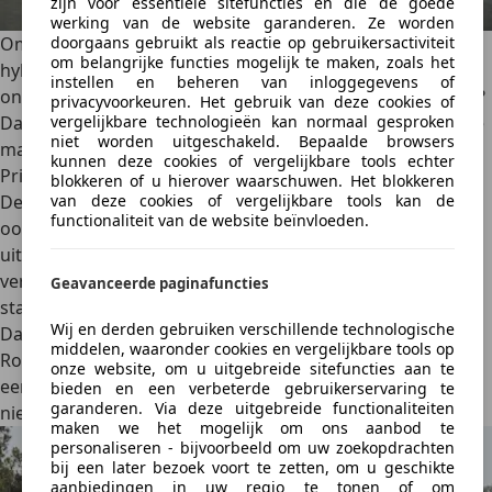
zijn voor essentiële sitefuncties en die de goede
werking van de website garanderen. Ze worden
Om het plaatje helemaal af te maken doet de milde-
doorgaans gebruikt als reactie op gebruikersactiviteit
om belangrijke functies mogelijk te maken, zoals het
hybridemotor zijn duit in het zakje qua verbruik. Dat dook
instellen en beheren van inloggegevens of
onder de 6 l/100 km. Klinkt dat toch nog wat hoog voor je?
privacyvoorkeuren. Het gebruik van deze cookies of
Dan wacht je beter op de full hybrid die later dit jaar op de
vergelijkbare technologieën kan normaal gesproken
niet worden uitgeschakeld. Bepaalde browsers
markt verschijnt.
kunnen deze cookies of vergelijkbare tools echter
Prijzen
blokkeren of u hierover waarschuwen. Het blokkeren
De nieuwe generatie T-Roc werd grootser op alle vlakken,
van deze cookies of vergelijkbare tools kan de
functionaliteit van de website beïnvloeden.
ook op vlak van prijs. Dat komt natuurlijk door het
uitrusten van de T-Roc met een rist (door Europa)
verplichte veiligheidssnufjes, de groei in formaat en het
Geavanceerde paginafuncties
standaard naar voren schuiven van de 7-trapsautomaat.
Wij en derden gebruiken verschillende technologische
Daardoor ben je in de basis 32.985 euro kwijt voor de T-
middelen, waaronder cookies en vergelijkbare tools op
Roc, een kleine 1.300 euro meer dan wat je neerlegt voor
onze website, om u uitgebreide sitefuncties aan te
een VW Golf. Gezien de T-Roc echter gebruikmaakt van
bieden en een verbeterde gebruikerservaring te
garanderen. Via deze uitgebreide functionaliteiten
nieuwere technologie is die meerprijs verwaarloosbaar.
maken we het mogelijk om ons aanbod te
personaliseren - bijvoorbeeld om uw zoekopdrachten
bij een later bezoek voort te zetten, om u geschikte
aanbiedingen in uw regio te tonen of om