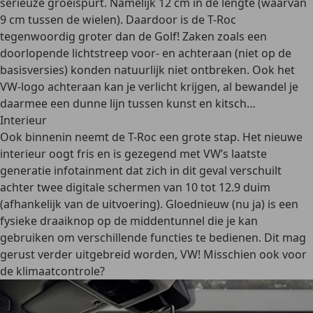
serieuze groeispurt. Namelijk 12 cm in de lengte (waarvan
9 cm tussen de wielen). Daardoor is de T-Roc
tegenwoordig groter dan de Golf! Zaken zoals een
doorlopende lichtstreep voor- en achteraan (niet op de
basisversies) konden natuurlijk niet ontbreken. Ook het
VW-logo achteraan kan je verlicht krijgen, al bewandel je
daarmee een dunne lijn tussen kunst en kitsch…
Interieur
Ook binnenin neemt de T-Roc een grote stap. Het nieuwe
interieur oogt fris en is gezegend met VW’s laatste
generatie infotainment dat zich in dit geval verschuilt
achter twee digitale schermen van 10 tot 12.9 duim
(afhankelijk van de uitvoering). Gloednieuw (nu ja) is een
fysieke draaiknop op de middentunnel die je kan
gebruiken om verschillende functies te bedienen. Dit mag
gerust verder uitgebreid worden, VW! Misschien ook voor
de klimaatcontrole?