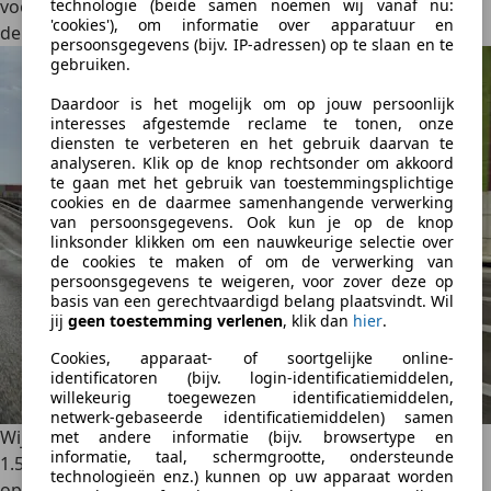
voorspelbaarder, stabieler en comfortabeler. Dit is één van
technologie (beide samen noemen wij vanaf nu:
'cookies'), om informatie over apparatuur en
de beste VW’s van het moment qua rijgedrag, punt.
persoonsgegevens (bijv. IP-adressen) op te slaan en te
gebruiken.
Daardoor is het mogelijk om op jouw persoonlijk
interesses afgestemde reclame te tonen, onze
diensten te verbeteren en het gebruik daarvan te
analyseren. Klik op de knop rechtsonder om akkoord
te gaan met het gebruik van toestemmingsplichtige
cookies en de daarmee samenhangende verwerking
van persoonsgegevens. Ook kun je op de knop
linksonder klikken om een nauwkeurige selectie over
de cookies te maken of om de verwerking van
persoonsgegevens te weigeren, voor zover deze op
basis van een gerechtvaardigd belang plaatsvindt. Wil
jij
geen toestemming verlenen
, klik dan
hier
.
Cookies, apparaat- of soortgelijke online-
identificatoren (bijv. login-identificatiemiddelen,
willekeurig toegewezen identificatiemiddelen,
netwerk-gebaseerde identificatiemiddelen) samen
Wij gingen op pad met de T-Roc R Line met 150 pk sterke
met andere informatie (bijv. browsertype en
informatie, taal, schermgrootte, ondersteunde
1.5 en konden het samenspel tussen motor en automaat
technologieën enz.) kunnen op uw apparaat worden
op geen fout pakken. Daarenboven vonden we het ook