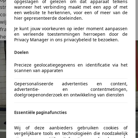
opgeslagen of gelezen om dat apparaat telkens
straf dat zelfs de R Line, getooid op 18-duimers, nog zo
wanneer het verbinding maakt met een app of met
een website te herkennen, voor een of meer van de
comfortabel voor de dag kwam. Loop gewoon met een
hier gepresenteerde doeleinden.
wijde boog omheen de optioneel 20” velgen. Die zien er
Je kunt jouw voorkeuren op ieder moment aanpassen
fraai uit, maar lijken ons écht wel een maat te groot voor
en verleende toestemmingen herroepen door de
het rijcomfort.
Privacy Manager in ons privacybeleid te bezoeken.
Doelen
Precieze geolocatiegegevens en identificatie via het
scannen van apparaten
Gepersonaliseerde advertenties en content,
advertentie- en contentmetingen,
doelgroepenonderzoek en ontwikkeling van diensten
Essentiële paginafuncties
Wij of deze aanbieders gebruiken cookies of
vergelijkbare tools en technologieën die noodzakelijk