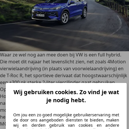
Waar ze wel nog aan mee doen bij VW is een full hybrid.
Die moet dit najaar het levenslicht zien, net zoals 4Motion
vierwielaandrijving (in plaats van voorwielaandrijving) en
de T-Roc R, het sportieve derivaat dat hoogstwaarschijnlijk
een +300 pk sterke 2-liter viercilinder gaat gebruiken.
Op de weg
Wij gebruiken cookies. Zo vind je wat
Hoewel de vorige generatie nooit een blijvende indruk
je nodig hebt.
naliet qua rijgedrag (gewoon goed, niet uitgesproken),
moeten we bij deze tweede generatie onze mening
Om jou een zo goed mogelijke gebruikerservaring met
herzien. De T-Roc in zijn tweede generatie bouwt op de
de door ons aangeboden diensten te bieden, maken
MQB EVO-fundamenten van Tiguan en co en dat maakt ‘m
wij en derden gebruik van cookies en andere