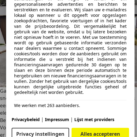
gepersonaliseerde advertenties en berichten te
verstrekken en te evalueren. Wij slaan uw e-mailadres
lokaal op wanneer u dit opgeeft voor opgeslagen
zoekopdrachten, favoriete voertuigen of in het kader
van de prijsbeoordeling. Dit vergemakkelijkt het
gebruik van de website, omdat u bij latere bezoeken
niet opnieuw hoeft in te voeren. Met uw toestemming
wordt op gebruik gebaseerde informatie verzonden
naar dealers waarmee u contact opneemt. Sommige
cookies/tools worden door de aanbieders gebruikt om
informatie die u verstrekt bij het indienen van
financieringsaanvragen gedurende 30 dagen op te
slaan en deze binnen deze periode automatisch te
hergebruiken om nieuwe financieringsaanvragen in te
vullen. Zonder het gebruik van dergelijke cookies/tools
kunnen dergelijke uitgebreide functies geheel of
Ga je echter wat vlot door de optielijsten, dan tikt het wel
gedeeltelijk niet worden gebruikt.
snel aan. Ons testexemplaar klokte af op 45.000 euro. Da’s
een forse prijs voor een compacte crossover zonder
We werken met 263 aanbieders.
elektrische aandrijflijn.
|
|
Privacybeleid
Impressum
Lijst met providers
Besluit
Volkswagens bestseller steekt in het nieuw. De T-Roc ziet
Privacy instellingen
Alles accepteren
er niet alleen frisser uit, hij rijdt ook scherper en kan teren