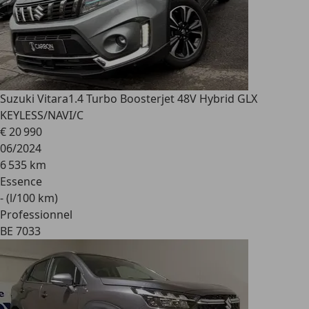
Suzuki Vitara
1.4 Turbo Boosterjet 48V Hybrid GLX
KEYLESS/NAVI/C
€ 20 990
06/2024
6 535 km
Essence
- (l/100 km)
Professionnel
BE 7033