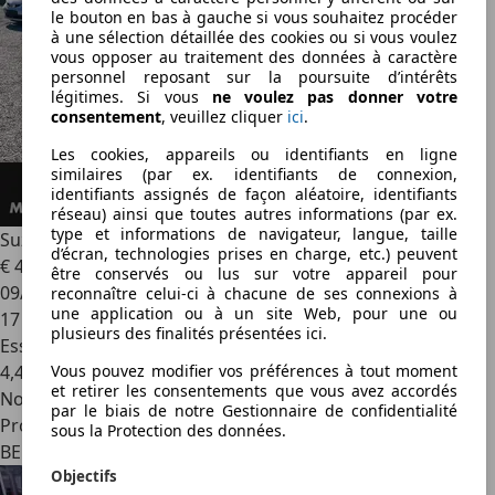
le bouton en bas à gauche si vous souhaitez procéder
à une sélection détaillée des cookies ou si vous voulez
vous opposer au traitement des données à caractère
personnel reposant sur la poursuite d’intérêts
légitimes. Si vous
ne voulez pas donner votre
consentement
, veuillez cliquer
ici
.
Les cookies, appareils ou identifiants en ligne
similaires (par ex. identifiants de connexion,
identifiants assignés de façon aléatoire, identifiants
réseau) ainsi que toutes autres informations (par ex.
type et informations de navigateur, langue, taille
Suzuki Alto
- 16.000 Km - Premier Propriétaire
d’écran, technologies prises en charge, etc.) peuvent
€ 4 500
être conservés ou lus sur votre appareil pour
09/2009
reconnaître celui-ci à chacune de ses connexions à
une application ou à un site Web, pour une ou
17 000 km
plusieurs des finalités présentées ici.
Essence
4,4 l/100 km (mixte)
Vous pouvez modifier vos préférences à tout moment
et retirer les consentements que vous avez accordés
Nouveau
par le biais de notre Gestionnaire de confidentialité
Professionnel
sous la Protection des données.
BE 4550
Objectifs