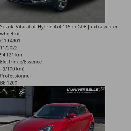
Suzuki Vitara
Full Hybrid 4x4 115hp GL+ | extra winter
wheel kit
€ 19 490
1
11/2022
94 121 km
Electrique/Essence
- (l/100 km)
Professionnel
BE 1200