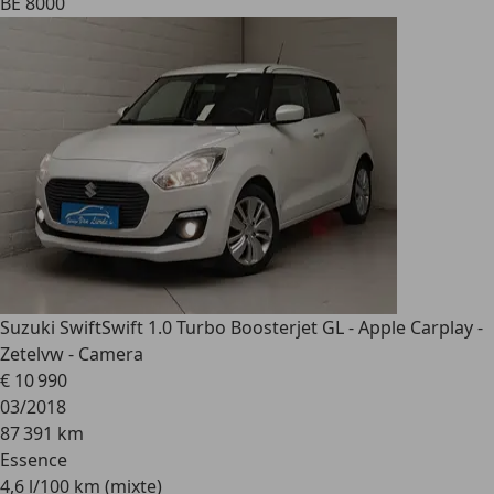
BE 8000
Suzuki Swift
Swift 1.0 Turbo Boosterjet GL - Apple Carplay -
Zetelvw - Camera
€ 10 990
03/2018
87 391 km
Essence
4,6 l/100 km (mixte)