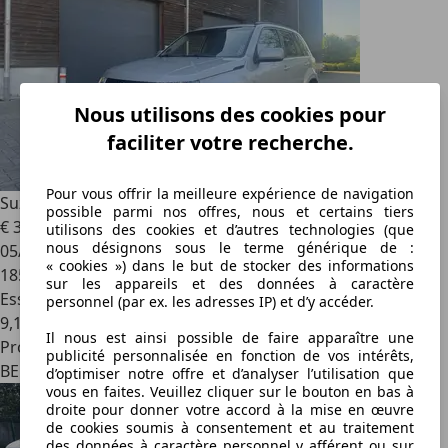
Nous utilisons des cookies pour
faciliter votre recherche.
Pour vous offrir la meilleure expérience de navigation
Suzuki Grand Vitara
2.0i JLX-E
possible parmi nos offres, nous et certains tiers
€ 3 850
utilisons des cookies et d’autres technologies (que
nous désignons sous le terme générique de :
05/2006
« cookies ») dans le but de stocker des informations
185 000 km
sur les appareils et des données à caractère
Essence
personnel (par ex. les adresses IP) et d’y accéder.
9,1 l/100 km (mixte)
Il nous est ainsi possible de faire apparaître une
Professionnel
publicité personnalisée en fonction de vos intérêts,
BE 1390
d’optimiser notre offre et d’analyser l’utilisation que
vous en faites. Veuillez cliquer sur le bouton en bas à
droite pour donner votre accord à la mise en œuvre
de cookies soumis à consentement et au traitement
des données à caractère personnel y afférent ou sur