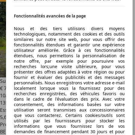
Fonctionnalités avancées de la page
Nous et des tiers utilisons divers moyens
technologiques, notamment des cookies et des outils
similaires sur notre site web, pour vous offrir des
fonctionnalités étendues et garantir une expérience
utilisateur améliorée. Grâce à ces fonctionnalités
étendues, nous permettons la personnalisation de
notre offre, par exemple pour poursuivre vos
recherches lors;une visite ultérieure, pour vous
présenter des offres adaptées à votre région ou pour
fournir et évaluer des publicités et des messages
Suzuki Swift
Swift 1.2i GL Automatique | GARANTIE 1 AN ✅
personnalisés. Nous enregistrons votre adresse e-mail
€ 7 195
localement lorsque vous la fournissez pour des
recherches enregistrées, des véhicules favoris ou
10/2011
dans le cadre de l'évaluation des prix. Avec votre
135 718 km
consentement, des informations basées sur votre
Essence
utilisation seront transmises aux concessionnaires
que vous contacterez. Certains cookies/outils sont
5,6 l/100 km (mixte)
utilisés par les fournisseurs pour stocker les
Professionnel
informations que vous fournissez lors de vos
BE 4820
demandes de financement pendant 30 jours et pour