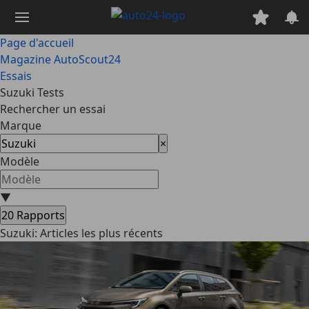
Passer
au
contenu
Page d'accueil
principal
Magazine AutoScout24
Essais
Suzuki Tests
Rechercher un essai
Marque
×
Modèle
▼
20
Rapports
Suzuki: Articles les plus récents