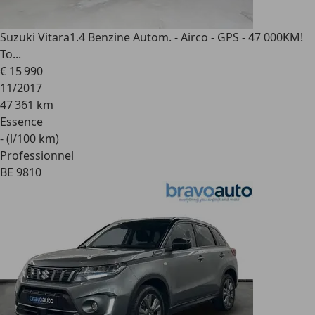
Suzuki Vitara
1.4 Benzine Autom. - Airco - GPS - 47 000KM!
To...
€ 15 990
11/2017
47 361 km
Essence
- (l/100 km)
Professionnel
BE 9810