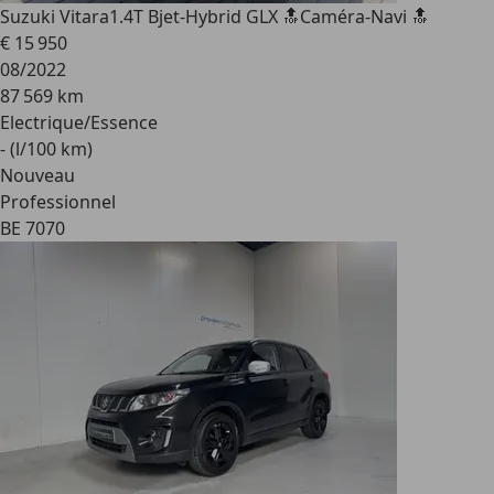
Suzuki Vitara
1.4T Bjet-Hybrid GLX 🔝Caméra-Navi 🔝
€ 15 950
08/2022
87 569 km
Electrique/Essence
- (l/100 km)
Nouveau
Professionnel
BE 7070