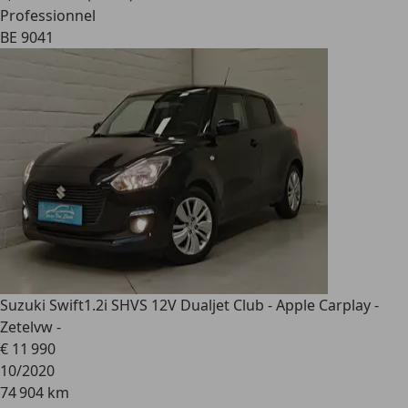
Professionnel
BE 9041
Suzuki Swift
1.2i SHVS 12V Dualjet Club - Apple Carplay -
Zetelvw -
€ 11 990
10/2020
74 904 km