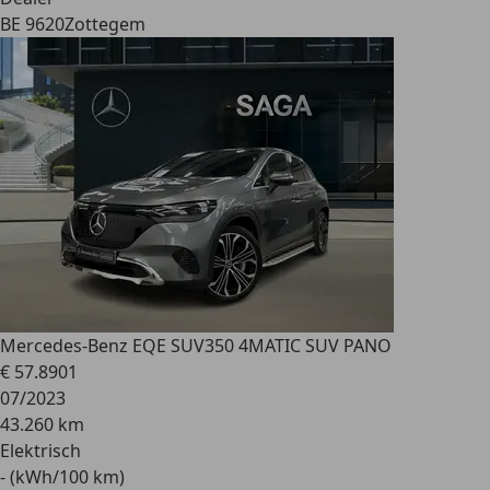
BE 9620
Zottegem
Mercedes-Benz EQE SUV
350 4MATIC SUV PANO
€ 57.890
1
07/2023
43.260 km
Elektrisch
- (kWh/100 km)