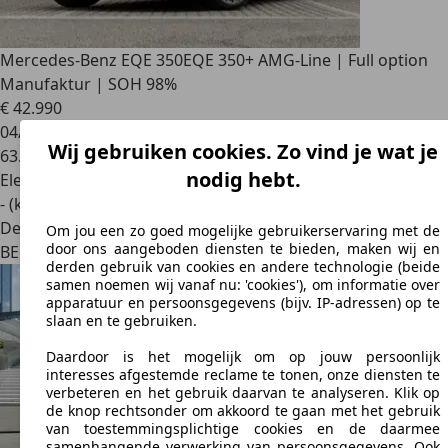
Mercedes-Benz EQE 350
EQE 350+ AMG-Line | Full option
Manufaktur | SOH 98%
€ 42.990
04/2022
Wij gebruiken cookies. Zo vind je wat je
63.600 km
nodig hebt.
Elektrisch
- (kWh/100 km)
Dealer
Om jou een zo goed mogelijke gebruikerservaring met de
door ons aangeboden diensten te bieden, maken wij en
BE 3560
Lummen
derden gebruik van cookies en andere technologie (beide
samen noemen wij vanaf nu: 'cookies'), om informatie over
apparatuur en persoonsgegevens (bijv. IP-adressen) op te
slaan en te gebruiken.
Daardoor is het mogelijk om op jouw persoonlijk
interesses afgestemde reclame te tonen, onze diensten te
verbeteren en het gebruik daarvan te analyseren. Klik op
de knop rechtsonder om akkoord te gaan met het gebruik
van toestemmingsplichtige cookies en de daarmee
samenhangende verwerking van persoonsgegevens. Ook