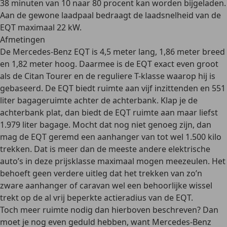
38 minuten van 10 naar 80 procent kan worden bijgeladen.
Aan de gewone laadpaal bedraagt de laadsnelheid van de
EQT maximaal 22 kW.
Afmetingen
De Mercedes-Benz EQT is 4,5 meter lang, 1,86 meter breed
en 1,82 meter hoog. Daarmee is de EQT exact even groot
als de Citan Tourer en de reguliere T-klasse waarop hij is
gebaseerd. De EQT biedt ruimte aan
vijf inzittenden
en 551
liter bagageruimte achter de achterbank. Klap je de
achterbank plat, dan biedt de EQT ruimte aan maar liefst
1.979 liter bagage. Mocht dat nog niet genoeg zijn, dan
mag de EQT geremd een aanhanger van
tot wel 1.500 kilo
trekken
. Dat is meer dan de meeste andere elektrische
auto’s in deze prijsklasse maximaal mogen meezeulen. Het
behoeft geen verdere uitleg dat het trekken van zo’n
zware aanhanger of caravan wel een behoorlijke wissel
trekt op de al vrij beperkte actieradius van de EQT.
Toch meer ruimte nodig dan hierboven beschreven? Dan
moet je nog even geduld hebben, want Mercedes-Benz