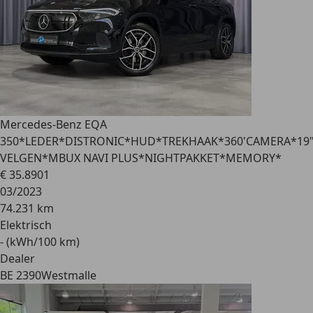
Mercedes-Benz EQA
350
*LEDER*DISTRONIC*HUD*TREKHAAK*360'CAMERA*19
VELGEN*MBUX NAVI PLUS*NIGHTPAKKET*MEMORY*
€ 35.890
1
03/2023
74.231 km
Elektrisch
- (kWh/100 km)
Dealer
BE 2390
Westmalle