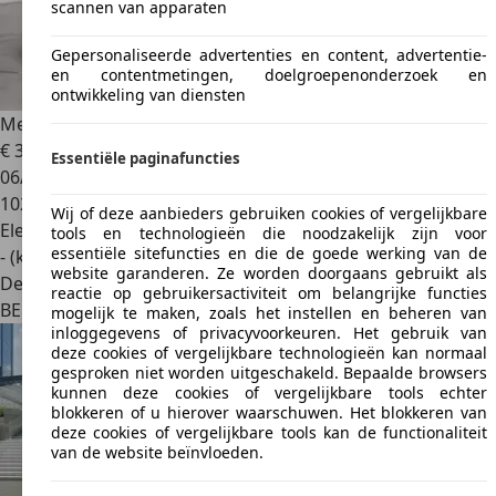
scannen van apparaten
Gepersonaliseerde advertenties en content, advertentie-
en contentmetingen, doelgroepenonderzoek en
ontwikkeling van diensten
Mercedes-Benz EQE 300
Business Line
€ 35.900
1
Essentiële paginafuncties
06/2023
102.731 km
Wij of deze aanbieders gebruiken cookies of vergelijkbare
Elektrisch
tools en technologieën die noodzakelijk zijn voor
essentiële sitefuncties en die de goede werking van de
- (kWh/100 km)
website garanderen. Ze worden doorgaans gebruikt als
Dealer
reactie op gebruikersactiviteit om belangrijke functies
BE 1820
Steenokkerzeel
mogelijk te maken, zoals het instellen en beheren van
inloggegevens of privacyvoorkeuren. Het gebruik van
deze cookies of vergelijkbare technologieën kan normaal
gesproken niet worden uitgeschakeld. Bepaalde browsers
kunnen deze cookies of vergelijkbare tools echter
blokkeren of u hierover waarschuwen. Het blokkeren van
deze cookies of vergelijkbare tools kan de functionaliteit
van de website beïnvloeden.