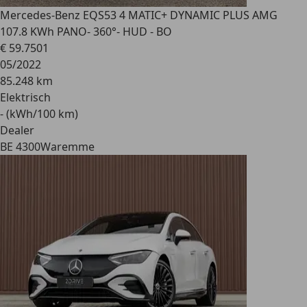
Mercedes-Benz EQS
53 4 MATIC+ DYNAMIC PLUS AMG
107.8 KWh PANO- 360°- HUD - BO
€ 59.750
1
05/2022
85.248 km
Elektrisch
- (kWh/100 km)
Dealer
BE 4300
Waremme