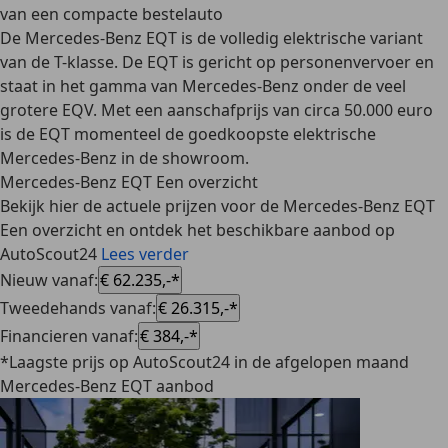
van een compacte bestelauto
De Mercedes-Benz EQT is de
volledig elektrische variant
van de T-klasse
. De EQT is gericht op personenvervoer en
staat in het gamma van Mercedes-Benz onder de veel
grotere EQV. Met een aanschafprijs van circa 50.000 euro
is de EQT momenteel
de goedkoopste elektrische
Mercedes-Benz
in de showroom.
Mercedes-Benz EQT Een overzicht
Bekijk hier de actuele prijzen voor de Mercedes-Benz EQT
Een overzicht en ontdek het beschikbare aanbod op
AutoScout24
Lees verder
Nieuw vanaf
:
€ 62.235,-*
Tweedehands vanaf
:
€ 26.315,-*
Financieren vanaf
:
€ 384,-*
*Laagste prijs op AutoScout24 in de afgelopen maand
Mercedes-Benz EQT aanbod