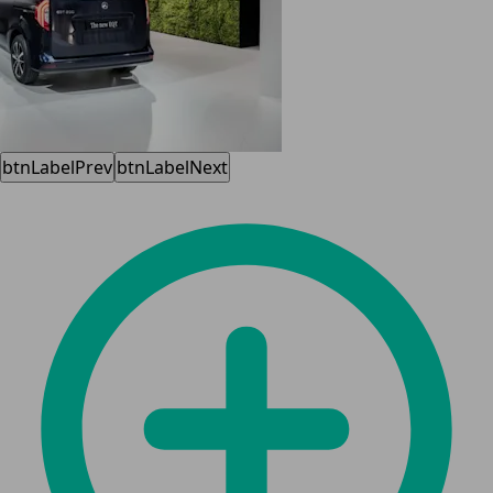
btnLabelPrev
btnLabelNext