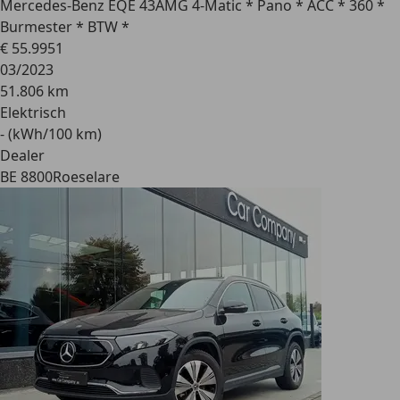
Mercedes-Benz EQE 43
AMG 4-Matic * Pano * ACC * 360 *
Burmester * BTW *
€ 55.995
1
03/2023
51.806 km
Elektrisch
- (kWh/100 km)
Dealer
BE 8800
Roeselare