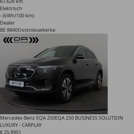
67.626 km
Elektrisch
- (kWh/100 km)
Dealer
BE 8840
Oostnieuwkerke
Mercedes-Benz EQA 250
EQA 250 BUSINESS SOLUTION
LUXURY - CARPLAY
€ 25.995
1