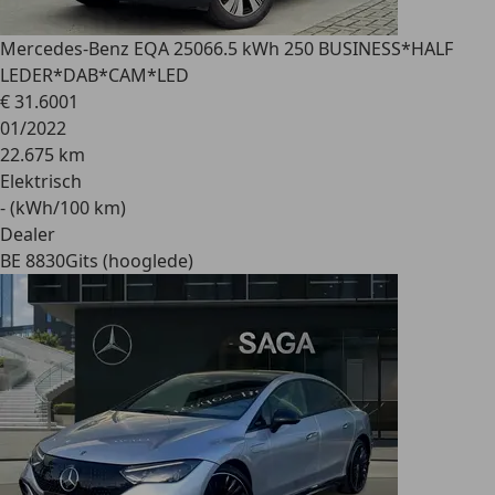
Mercedes-Benz EQA 250
66.5 kWh 250 BUSINESS*HALF
LEDER*DAB*CAM*LED
€ 31.600
1
01/2022
22.675 km
Elektrisch
- (kWh/100 km)
Dealer
BE 8830
Gits (hooglede)