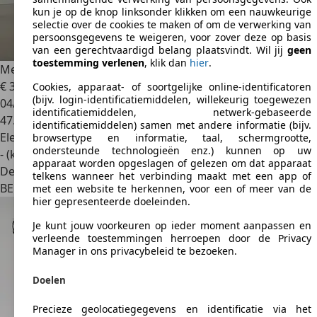
kun je op de knop linksonder klikken om een nauwkeurige
selectie over de cookies te maken of om de verwerking van
persoonsgegevens te weigeren, voor zover deze op basis
van een gerechtvaardigd belang plaatsvindt. Wil jij
geen
toestemming verlenen
, klik dan
hier
.
Mercedes-Benz EQB 250
AMG Pack Night Toit Pano
€ 36.890
1
Cookies, apparaat- of soortgelijke online-identificatoren
(bijv. login-identificatiemiddelen, willekeurig toegewezen
04/2023
identificatiemiddelen, netwerk-gebaseerde
47.610 km
identificatiemiddelen) samen met andere informatie (bijv.
Elektrisch
browsertype en informatie, taal, schermgrootte,
ondersteunde technologieën enz.) kunnen op uw
- (kWh/100 km)
apparaat worden opgeslagen of gelezen om dat apparaat
Dealer
telkens wanneer het verbinding maakt met een app of
BE 6240
Farciennes
met een website te herkennen, voor een of meer van de
hier gepresenteerde doeleinden.
Je kunt jouw voorkeuren op ieder moment aanpassen en
verleende toestemmingen herroepen door de Privacy
Manager in ons privacybeleid te bezoeken.
Doelen
Precieze geolocatiegegevens en identificatie via het