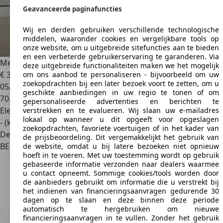
Geavanceerde paginafuncties
Wij en derden gebruiken verschillende technologische
middelen, waaronder cookies en vergelijkbare tools op
onze website, om u uitgebreide sitefuncties aan te bieden
en een verbeterde gebruikerservaring te garanderen. Via
Mercedes-Benz EQE 300
Berline Luxury Line
deze uitgebreide functionaliteiten maken we het mogelijk
€ 39.890
1
om ons aanbod te personaliseren - bijvoorbeeld om uw
zoekopdrachten bij een later bezoek voort te zetten, om u
05/2023
geschikte aanbiedingen in uw regio te tonen of om
70.793 km
gepersonaliseerde advertenties en berichten te
Elektrisch
verstrekken en te evalueren. Wij slaan uw e-mailadres
lokaal op wanneer u dit opgeeft voor opgeslagen
- (kWh/100 km)
zoekopdrachten, favoriete voertuigen of in het kader van
Dealer
de prijsbeoordeling. Dit vergemakkelijkt het gebruik van
BE 7500
Tournai
de website, omdat u bij latere bezoeken niet opnieuw
hoeft in te voeren. Met uw toestemming wordt op gebruik
gebaseerde informatie verzonden naar dealers waarmee
u contact opneemt. Sommige cookies/tools worden door
de aanbieders gebruikt om informatie die u verstrekt bij
het indienen van financieringsaanvragen gedurende 30
dagen op te slaan en deze binnen deze periode
automatisch te hergebruiken om nieuwe
financieringsaanvragen in te vullen. Zonder het gebruik