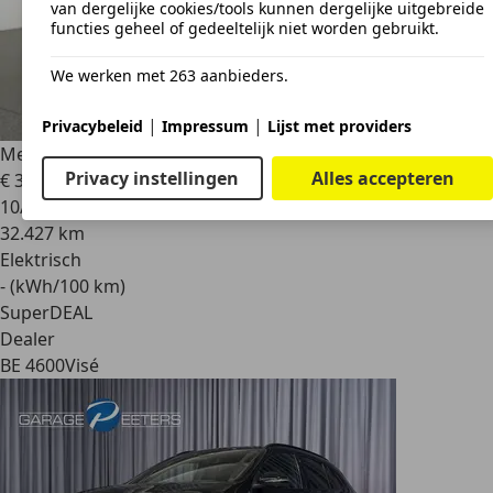
van dergelijke cookies/tools kunnen dergelijke uitgebreide
functies geheel of gedeeltelijk niet worden gebruikt.
We werken met 263 aanbieders.
|
|
Privacybeleid
Impressum
Lijst met providers
Mercedes-Benz EQC 400
4MATIC SUV 400 4MATIC 80 kWh
Privacy instellingen
Alles accepteren
€ 35.590
1
€ 37.990,-
10/2021
32.427 km
Elektrisch
- (kWh/100 km)
SuperDEAL
Dealer
BE 4600
Visé