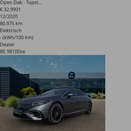
Open Dak - Topst...
€ 32.990
1
12/2020
80.975 km
Elektrisch
- (kWh/100 km)
Dealer
BE 9810
Eke