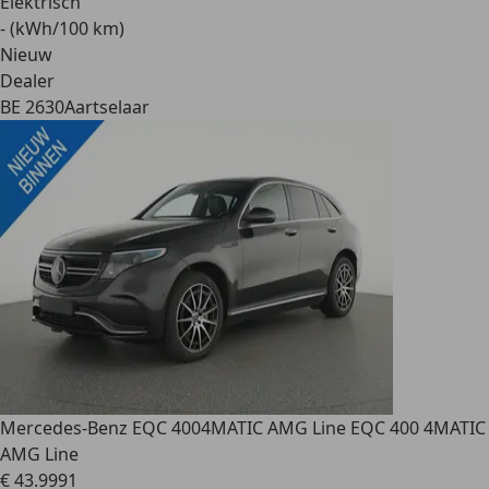
Elektrisch
- (kWh/100 km)
Nieuw
Dealer
BE 2630
Aartselaar
Mercedes-Benz EQC 400
4MATIC AMG Line EQC 400 4MATIC
AMG Line
€ 43.999
1